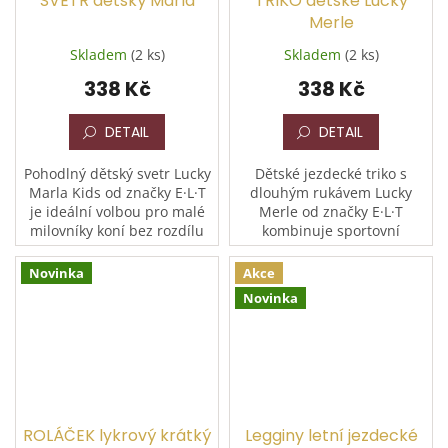
SVETR dětský Marla
TRIKO dětské Lucky
Merle
Skladem
(2 ks)
Skladem
(2 ks)
338 Kč
338 Kč
DETAIL
DETAIL
Pohodlný dětský svetr Lucky
Dětské jezdecké triko s
Marla Kids od značky E·L·T
dlouhým rukávem Lucky
je ideální volbou pro malé
Merle od značky E·L·T
milovníky koní bez rozdílu
kombinuje sportovní
pohlaví. Je vyroben z
eleganci s maximálním
extrémně měkkého a
pohodlím. Díky moderní
Novinka
Akce
„mazlivého“...
žebrované optice a
Novinka
kvalitnímu...
ROLÁČEK lykrový krátký
Legginy letní jezdecké