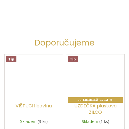
Doporučujeme
Tip
Tip
od
1 300 Kč
až
–4 %
VIŠTUCH bavlna
UZDEČKA plastová
ZILCO
Skladem
(3 ks)
Skladem
(1 ks)