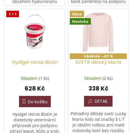
obsahem hyaluronanu
koně zaměřený na podporu
sodného a chondroitin
zdraví kloubů, šlach a
sulfátu pro intenzivní
celého pohybového aparátu.
1 + 1
Akce
regeneraci kloubního
Pomáhá při zánětech, po...
Novinka
aparátu koní. Hyalgel
HORSE...
1 040 Kč
–67 %
Hyalgel Horse Biotin
SVETR dětský Marla
Skladem
(1 ks)
Skladem
(2 ks)
628 Kč
338 Kč
DETAIL
Do košíku
Pohodlný dětský svetr Lucky
Hyalgel Horse Biotin je
Marla Kids od značky E·L·T
dietetický veterinární
je ideální volbou pro malé
přípravek pro podporu
milovníky koní bez rozdílu
zdraví kopyt, kůže a srsti.