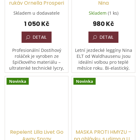
rukáv Ornella Prosperi
Nina
Skladem u dodavatele
Skladem
(1 ks)
1 050 Kč
980 Kč
DETAIL
DETAIL
Profesionální Dostihový
Letní jezdecké leggíny Nina
roláček je vyroben ze
ELT od Waldhausenu jsou
špičkového materiálu –
ideální volbou pro teplé
ultratenké technické lycry,
měsíce roku. Bi-elastický,
která je zárukou maximální
prodyšný a vodoodpudivý
prodyšnosti a pohodlí. Jeho
materiál s celosilikonovým
Novinka
Novinka
konstrukce...
sedem zajišťuje...
Repelent Lilla Livet Go
MASKA PROTI HMYZU –
Away Spray
na ohlávku, s ušima a UV