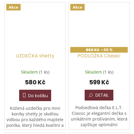
eleganci s maximálním
prodyšný a vodoodpudivý
pohodlím. Díky moderní
materiál s celosilikonovým
Akce
Akce
žebrované optice a
sedem zajišťuje...
kvalitnímu...
860 Kč
–30 %
UZDEČKA shetty
PODLOŽKA Classic
Skladem
(1 ks)
Skladem
(1 ks)
580 Kč
599 Kč
DETAIL
Do košíku
Podsedlová dečka E.L.T.
Kožená uzdečka pro mini
Classic je elegantní dečka s
koníky shetty je skvělou
unikátním prošíváním, která
volbou pro každého majitele
zajišťuje optimální
poníka, který hledá kvalitní a
vyrovnání tlaku a tlumení
pohodlnou výbavu za