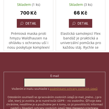
ochrana uší i nosu
Skladem
(1 ks)
Skladem
(3 ks)
700 Kč
66 Kč
DETAIL
DETAIL
Prémiová maska proti
Elastická samolepicí Flex
hmyzu Waldhausen na
bandáž je praktická a
ohlávku s ochranou uší i
univerzální pomůcka pro
nosu poskytuje komplexní
každou stáj. Rychle se
ochranu koňské hlavy před
nasazuje, drží sama od sebe
Z
obtížným hmyzem.
a přitom neomezuje
á
Kožešinové polstrování na
prokrvení. Délka 4,5 m
p
Odebírat newsletter
čele zabraňuje...
natažená,...
a
t
E-mail
í
Vložením e-mailu souhlasíte s
podmínkami ochrany osobních údajů
Odesláním souhlasíš se zpracováním osobních údajů (e-mail, jméno...)
pro
účel, který jsi zvolil/a. Je to nutné kvůli GDPR – nic osobního. 😊
Tvoje data
chráníme, nesdílíme je a používáme jen k tomu, co jsi povolil/a.
Víc informací
najdeš v Zásadách ochrany osobních údajů
https://pegastyl.cz/ochrana-