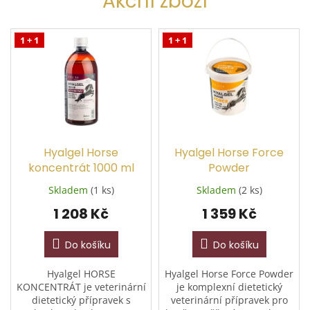
Akční zboží
1 + 1
1 + 1
Hyalgel Horse
Hyalgel Horse Force
koncentrát 1000 ml
Powder
Skladem
(1 ks)
Skladem
(2 ks)
1 208 Kč
1 359 Kč
Do košíku
Do košíku
Hyalgel HORSE
Hyalgel Horse Force Powder
KONCENTRÁT je veterinární
je komplexní dietetický
dietetický přípravek s
veterinární přípravek pro