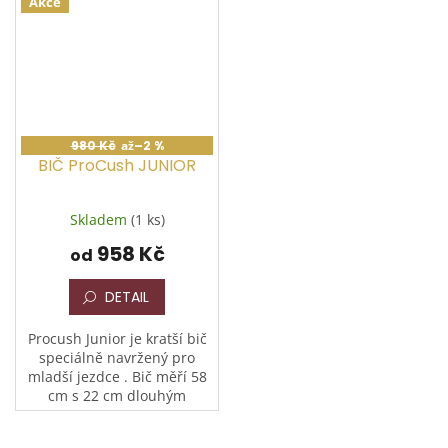
Akce
všechny, kdo milují...
sedlového vybavení....
980 Kč
až
–2 %
BIČ ProCush JUNIOR
Skladem
(1 ks)
958 Kč
od
DETAIL
Procush Junior je kratší bič
speciálně navržený pro
mladší jezdce . Bič měří 58
cm s 22 cm dlouhým
polstrovaným koncem
tlumícím nárazy.