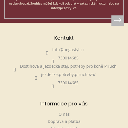
Souhlas můžeš kdykoli odvolat v zákaznickém účtu nebo na
osobnich-udaju
info@pegastyl.cz.
Kontakt
info
@
pegastyl.cz
739014685
Dostihová a jezdecká stáj, potřeby pro koně Piruch
jezdecke.potreby.piruchova/
739014685
Informace pro vás
O nás
Doprava a platba