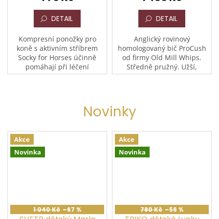
DETAIL
DETAIL
Kompresní ponožky pro
Anglický rovinový
koně s aktivním stříbrem
homologovaný bič ProCush
Socky for Horses účinně
od firmy Old Mill Whips.
pomáhají při léčení
Středně pružný. Užší,
podlomů, škrábanců,
gumová rukojeť. Měkká
dermatitidy, fotodermatitidy
plácačka. Na plácačku
a natékání nohou. Díky
možné na objednávku vyšít
prodyšnému...
jméno. Na...
Novinky
Akce
Akce
Novinka
Novinka
1 040 Kč
–67 %
780 Kč
–56 %