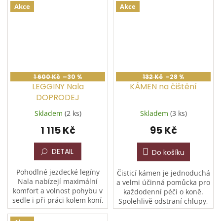
nárazů díky polstrování 280
skvělou cenu. Součástí je
Akce
Akce
g/m² a 10mm pěnové...
bavlněné otěže ukončené...
1 600 Kč
–30 %
132 Kč
–28 %
LEGGINY Nala
KÁMEN na čištění
DOPRODEJ
Skladem
(2 ks)
Skladem
(3 ks)
1 115 Kč
95 Kč
DETAIL
Do košíku
Pohodlné jezdecké legíny
Čisticí kámen je jednoduchá
Nala nabízejí maximální
a velmi účinná pomůcka pro
komfort a volnost pohybu v
každodenní péči o koně.
sedle i při práci kolem koní.
Spolehlivě odstraní chlupy,
Jsou skvělou alternativou ke
nečistoty a zbytky ze srsti
klasickým rajtkám pro
koně, jezdeckých dek i