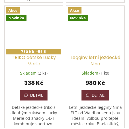
pohlaví. Je vyroben z
Pomáhá při regeneraci
extrémně měkkého a
kopytní rohoviny a doplňuje
Akce
Akce
„mazlivého“...
léčbu při různých...
Novinka
Novinka
780 Kč
–56 %
TRIKO dětské Lucky
Legginy letní jezdecké
Merle
Nina
Skladem
(2 ks)
Skladem
(1 ks)
338 Kč
980 Kč
DETAIL
DETAIL
Dětské jezdecké triko s
Letní jezdecké leggíny Nina
dlouhým rukávem Lucky
ELT od Waldhausenu jsou
Merle od značky E·L·T
ideální volbou pro teplé
kombinuje sportovní
měsíce roku. Bi-elastický,