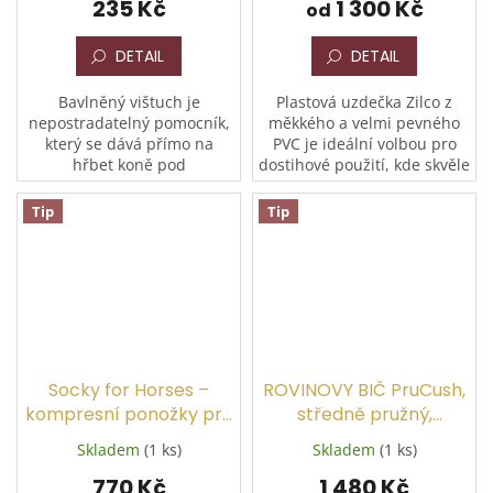
235 Kč
1 300 Kč
od
DETAIL
DETAIL
Bavlněný vištuch je
Plastová uzdečka Zilco z
nepostradatelný pomocník,
měkkého a velmi pevného
který se dává přímo na
PVC je ideální volbou pro
hřbet koně pod
dostihové použití, kde skvěle
podsedlovou dečku. Jeho
doplní stájové barvy. Díky
hlavním úkolem je efektivně
jednoduché údržbě, nízké
Tip
Tip
nasát pot, čímž chrání
hmotnosti a...
dražší vybavení...
Socky for Horses –
ROVINOVY BIČ PruCush,
kompresní ponožky pro
středně pružný,
koně
standard rukojeť
Skladem
(1 ks)
Skladem
(1 ks)
770 Kč
1 480 Kč