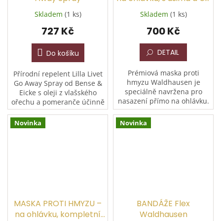
ochranou
Skladem
(1 ks)
Skladem
(1 ks)
727 Kč
700 Kč
DETAIL
Do košíku
Prémiová maska proti
Přírodní repelent Lilla Livet
hmyzu Waldhausen je
Go Away Spray od Bense &
speciálně navržena pro
Eicke s oleji z vlašského
nasazení přímo na ohlávku.
ořechu a pomeranče účinně
Kožešinové polstrování na
překrývá vlastní pach koně a
čele zabraňuje odření, extra
odpuzuje hmyz zcela bez
Novinka
Novinka
prostor v oblasti očí
chemie....
zajišťuje...
MASKA PROTI HMYZU –
BANDÁŽE Flex
na ohlávku, kompletní
Waldhausen