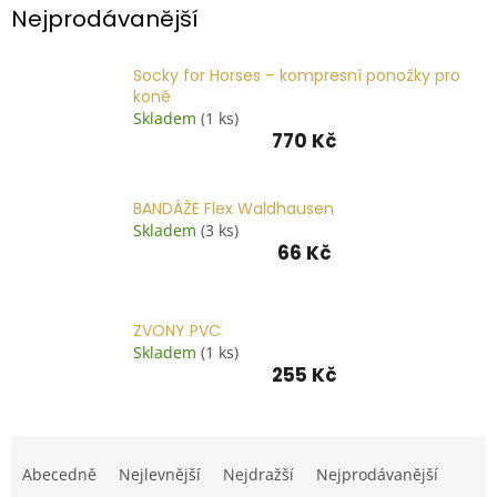
Nejprodávanější
📞
739
014
685.
Socky for Horses – kompresní ponožky pro
koně
O
Skladem
(1 ks)
nás
770 Kč
Značky
BANDÁŽE Flex Waldhausen
Přihlášení
Skladem
(3 ks)
66 Kč
ZVONY PVC
Skladem
(1 ks)
255 Kč
Ř
a
Abecedně
Nejlevnější
Nejdražší
Nejprodávanější
z