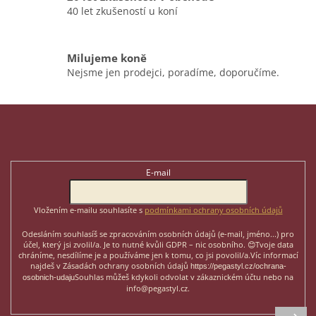
40 let zkušeností u koní
Milujeme koně
Nejsme jen prodejci, poradíme, doporučíme.
Z
á
p
Odebírat newsletter
a
t
E-mail
í
Vložením e-mailu souhlasíte s
podmínkami ochrany osobních údajů
Odesláním souhlasíš se zpracováním osobních údajů (e-mail, jméno...)
pro
účel, který jsi zvolil/a. Je to nutné kvůli GDPR – nic osobního. 😊
Tvoje data
chráníme, nesdílíme je a používáme jen k tomu, co jsi povolil/a.
Víc informací
najdeš v Zásadách ochrany osobních údajů
https://pegastyl.cz/ochrana-
Souhlas můžeš kdykoli odvolat v zákaznickém účtu nebo na
osobnich-udaju
info@pegastyl.cz.