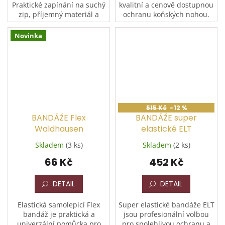
Praktické zapínání na suchý
kvalitní a cenově dostupnou
zip, příjemný materiál a
ochranu koňských nohou.
balení po 4 kusech. Ideální
Vyrobeny ze 100%
pro každodenní trénink i
polyesteru, se zapínáním na
Novinka
ochranu koňských nohou.
suchý zip. Dostupné ve
dvou...
515 Kč
–12 %
BANDÁŽE Flex
BANDÁŽE super
Waldhausen
elastické ELT
Skladem
(3 ks)
Skladem
(2 ks)
66 Kč
452 Kč
DETAIL
DETAIL
Elastická samolepicí Flex
Super elastické bandáže ELT
bandáž je praktická a
jsou profesionální volbou
univerzální pomůcka pro
pro spolehlivou ochranu a