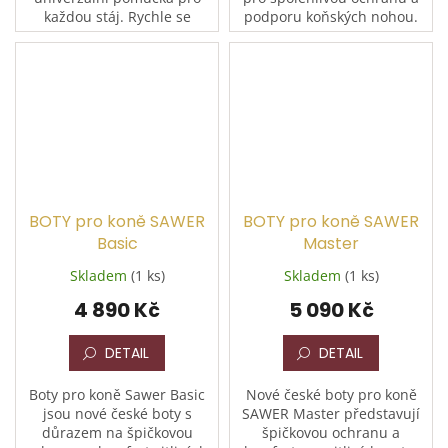
každou stáj. Rychle se
podporu koňských nohou.
nasazuje, drží sama od sebe
Díky super elastickému
a přitom neomezuje
materiálu se perfektně
prokrvení. Délka 4,5 m
přizpůsobí tvaru nohy,...
natažená,...
BOTY pro koně SAWER
BOTY pro koně SAWER
Basic
Master
Skladem
(1 ks)
Skladem
(1 ks)
4 890 Kč
5 090 Kč
DETAIL
DETAIL
Boty pro koně Sawer Basic
Nové české boty pro koně
jsou nové české boty s
SAWER Master představují
důrazem na špičkovou
špičkovou ochranu a