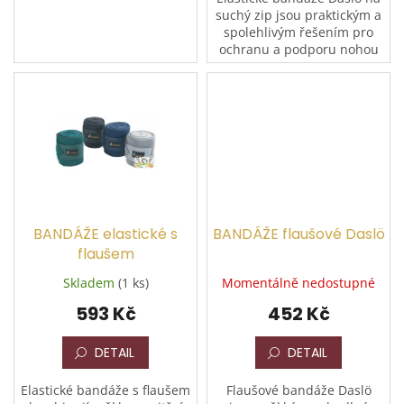
suchý zip jsou praktickým a
spolehlivým řešením pro
ochranu a podporu nohou
koně. Komplet 4 kusů zajistí
pokrytí všech čtyř nohou
najednou. Skvělá...
BANDÁŽE elastické s
BANDÁŽE flaušové Daslö
flaušem
Skladem
(1 ks)
Momentálně nedostupné
593 Kč
452 Kč
DETAIL
DETAIL
Elastické bandáže s flaušem
Flaušové bandáže Daslö