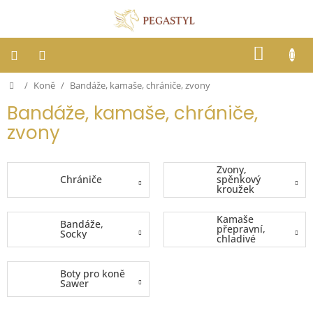
Přejít
na
obsah
NÁKUP
KOŠÍK
Domů
/
Koně
/
Bandáže, kamaše, chrániče, zvony
Dostihy
Bandáže, kamaše, chrániče,
Jezdci
zvony
Koně
Zvony,
Chrániče
spěnkový
kroužek
Stáje
Kamaše
Bandáže,
přepravní,
Socky
Letní
chladivé
ochrana
zateplovací
proti
hmyzu
Boty pro koně
Sawer
Blog