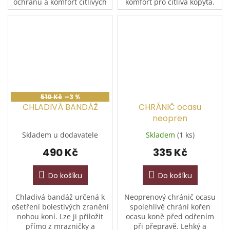
ochranu a komfort citlivých
komfort pro citlivá kopyta.
kopyt. Lehká, flexibilní a
Jsou ideální volbou pro
odolná konstrukce je ideální
rehabilitaci, jízdu v
pro rehabilitaci, jízdu...
náročném terénu i jako
účinná...
510 Kč
–3 %
CHLADIVÁ BANDÁŽ
CHRÁNIČ ocasu
neopren
Skladem u dodavatele
Skladem
(1 ks)
490 Kč
335 Kč
Do košíku
Do košíku
Chladivá bandáž určená k
Neoprenový chránič ocasu
ošetření bolestivých zranění
spolehlivě chrání kořen
nohou koní. Lze ji přiložit
ocasu koně před odřením
přímo z mrazničky a
při přepravě. Lehký a