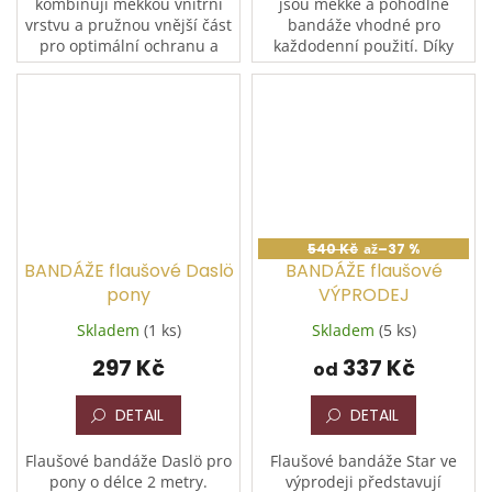
kombinují měkkou vnitřní
jsou měkké a pohodlné
vrstvu a pružnou vnější část
bandáže vhodné pro
pro optimální ochranu a
každodenní použití. Díky
oporu koňských nohou.
délce 3 metry poskytují
Každá bandáž má 1,5 m
dostatečnou oporu i
flaušové a 1,5 m elastické...
ochranu koňských nohou.
Zapínání na suchý...
540 Kč
až
–37 %
BANDÁŽE flaušové Daslö
BANDÁŽE flaušové
pony
VÝPRODEJ
Skladem
(1 ks)
Skladem
(5 ks)
297 Kč
337 Kč
od
DETAIL
DETAIL
Flaušové bandáže Daslö pro
Flaušové bandáže Star ve
pony o délce 2 metry.
výprodeji představují