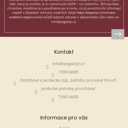
účel, který jsi zvolil/a. Je to nutné kvůli GDPR – nic osobního. 😊
Tvoje data
chráníme, nesdílíme je a používáme jen k tomu, co jsi povolil/a.
Víc informací
najdeš v Zásadách ochrany osobních údajů
https://pegastyl.cz/ochrana-
Souhlas můžeš kdykoli odvolat v zákaznickém účtu nebo na
osobnich-udaju
info@pegastyl.cz.
Kontakt
info
@
pegastyl.cz
739014685
Dostihová a jezdecká stáj, potřeby pro koně Piruch
jezdecke.potreby.piruchova/
739014685
Informace pro vás