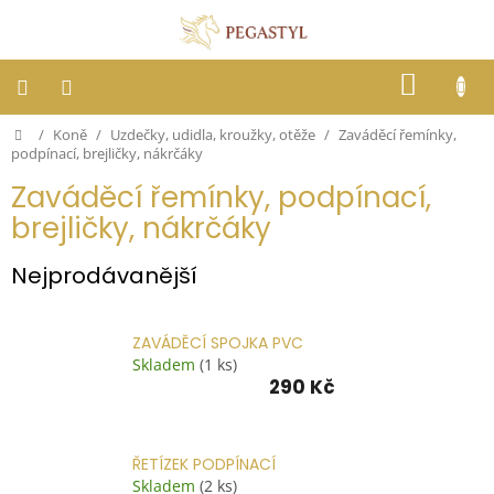
Přejít
na
obsah
NÁKUP
KOŠÍK
Domů
/
Koně
/
Uzdečky, udidla, kroužky, otěže
/
Zaváděcí řemínky,
Dostihy
podpínací, brejličky, nákrčáky
Zaváděcí řemínky, podpínací,
Jezdci
brejličky, nákrčáky
Koně
Nejprodávanější
Stáje
ZAVÁDĚCÍ SPOJKA PVC
Skladem
(1 ks)
Letní
290 Kč
ochrana
proti
hmyzu
ŘETÍZEK PODPÍNACÍ
Blog
Skladem
(2 ks)