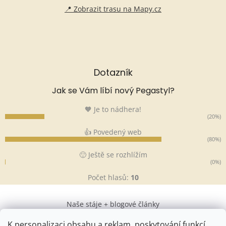
📍 Zobrazit trasu na Mapy.cz
Dotazník
Jak se Vám líbí nový Pegastyl?
🧡 Je to nádhera!
(20%)
👍 Povedený web
(80%)
🙂 Ještě se rozhlížím
(0%)
Počet hlasů:
10
Naše stáje + blogové články
K personalizaci obsahu a reklam, poskytování funkcí