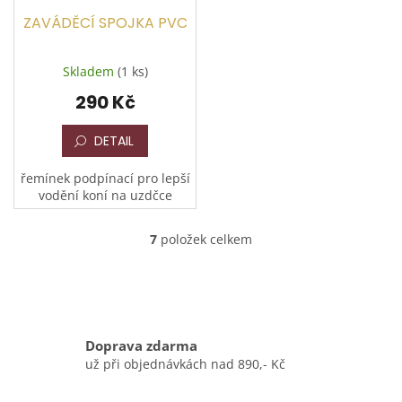
ZAVÁDĚCÍ SPOJKA PVC
Skladem
(1 ks)
290 Kč
DETAIL
řemínek podpínací pro lepší
vodění koní na uzdčce
7
položek celkem
O
v
l
á
d
a
Doprava zdarma
c
í
už při objednávkách nad 890,- Kč
p
r