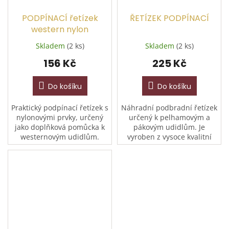
PODPÍNACÍ řetízek
ŘETÍZEK PODPÍNACÍ
western nylon
Skladem
(2 ks)
Skladem
(2 ks)
156 Kč
225 Kč
Do košíku
Do košíku
Praktický podpínací řetízek s
Náhradní podbradní řetízek
nylonovými prvky, určený
určený k pelhamovým a
jako doplňková pomůcka k
pákovým udidlům. Je
westernovým udidlům.
vyroben z vysoce kvalitní
Vyniká svou vysokou
nerezové oceli, která
odolností, snadnou údržbou
zajišťuje dlouhou životnost,
a dlouhou životností. Je...
pevnost a vysokou odolnost
vůči...