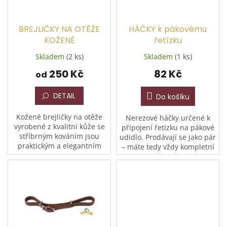
t
r
ů
o
d
BREJLIČKY NA OTĚŽE
HÁČKY k pákovému
u
KOŽENÉ
řetízku
k
Skladem
(2 ks)
Skladem
(1 ks)
t
250 Kč
82 Kč
ů
od
DETAIL
Do košíku
Kožené brejličky na otěže
Nerezové háčky určené k
vyrobené z kvalitní kůže se
připojení řetízku na pákové
stříbrným kováním jsou
udidlo. Prodávají se jako pár
praktickým a elegantním
– máte tedy vždy kompletní
doplňkem pro každého
sadu pro obě strany udidla.
jezdce. Zajišťují správné
Díky nerezovému materiálu
vedení otěží a zabraňují...
jsou odolné...