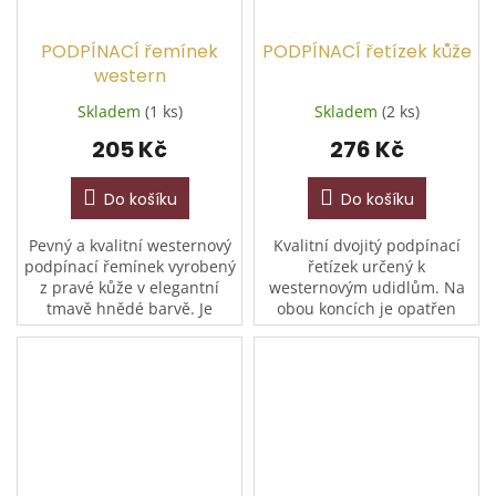
PODPÍNACÍ řemínek
PODPÍNACÍ řetízek kůže
western
Skladem
(1 ks)
Skladem
(2 ks)
205 Kč
276 Kč
Do košíku
Do košíku
Pevný a kvalitní westernový
Kvalitní dvojitý podpínací
podpínací řemínek vyrobený
řetízek určený k
z pravé kůže v elegantní
westernovým udidlům. Na
tmavě hnědé barvě. Je
obou koncích je opatřen
určen pro spolehlivé
pevným koženým
zajištění a fixaci
zapínáním, které zajišťuje
westernového sedla.
snadnou manipulaci a
Vybaven pevným...
šetrné uchycení....