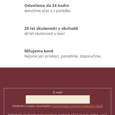
v
Odesíláme do 24 hodin
k
doručíme včas a v pořádku
y
v
ý
p
20 let zkušeností v obchodě
i
40 let zkušeností u koní
s
u
Milujeme koně
Nejsme jen prodejci, poradíme, doporučíme.
Z
á
p
Odebírat newsletter
a
t
E-mail
í
Vložením e-mailu souhlasíte s
podmínkami ochrany osobních údajů
Odesláním souhlasíš se zpracováním osobních údajů (e-mail, jméno...)
pro