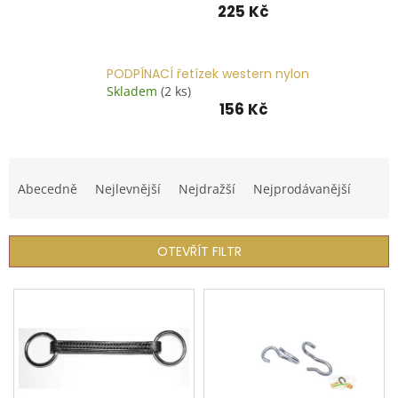
225 Kč
📞
739
014
685.
PODPÍNACÍ řetízek western nylon
O
Skladem
(2 ks)
nás
156 Kč
Značky
Ř
Přihlášení
a
Abecedně
Nejlevnější
Nejdražší
Nejprodávanější
z
e
n
OTEVŘÍT FILTR
í
p
V
r
ý
o
p
d
i
u
s
k
p