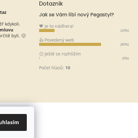
Dotazník
taz
Jak se Vám líbí nový Pegastyl?
ěř kdykoli.
🧡 Je to nádhera!
omluvu
(20%)
čitě byli. 🙂
👍 Povedený web
(80%)
🙂 Ještě se rozhlížím
(0%)
Počet hlasů:
10
uhlasím