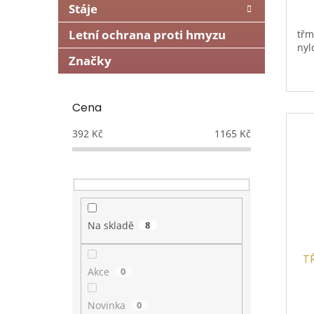
Stáje
Letní ochrana proti hmyzu
třm
nyl
Značky
Cena
392
Kč
1165
Kč
Na skladě
8
T
Akce
0
Novinka
0