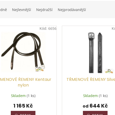
edně
Nejlevnější
Nejdražší
Nejprodávanější
Kód:
6656
K
MENOVÉ ŘEMENY Kentaur
TŘMENOVÉ ŘEMENY Silve
nylon
Skladem
(1 ks)
Skladem
(1 ks)
1 165 Kč
644 Kč
od