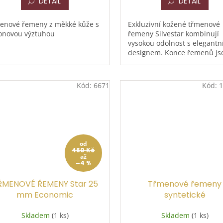
DETAIL
DETAIL
enové řemeny z měkké kůže s
Exkluzivní kožené třmenové
onovou výztuhou
řemeny Silvestar kombinují
vysokou odolnost s elegant
designem. Konce řemenů js
zdobeny dvěma řadami záři
zirkonů, které dodají vašem
sedlu...
Kód:
6671
Kód:
1
od
460 Kč
až
–4 %
ŘMENOVÉ ŘEMENY Star 25
Třmenové řemeny
mm Economic
syntetické
Skladem
(1 ks)
Skladem
(1 ks)