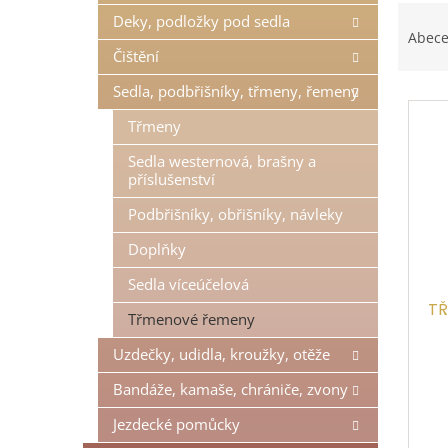
Ř
n
Deky, podložky pod sedla
a
e
Abec
z
l
Čištění
e
Sedla, podbřišníky, třmeny, řemeny
V
n
ý
í
Třmeny
p
p
Sedla westernová, brašny a
i
r
příslušenství
s
o
p
d
Podbřišníky, obřišníky, návleky
r
u
Doplňky
o
k
d
t
Sedla víceúčelová
u
ů
TŘ
k
Třmenové řemeny
t
Uzdečky, udidla, kroužky, otěže
ů
Bandáže, kamaše, chrániče, zvony
Jezdecké pomůcky