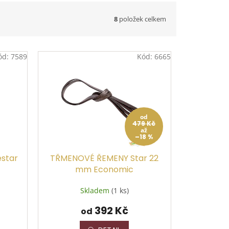
8
položek celkem
ód:
7589
Kód:
6665
od
479 Kč
až
–18 %
star
TŘMENOVÉ ŘEMENY Star 22
mm Economic
Skladem
(1 ks)
392 Kč
od