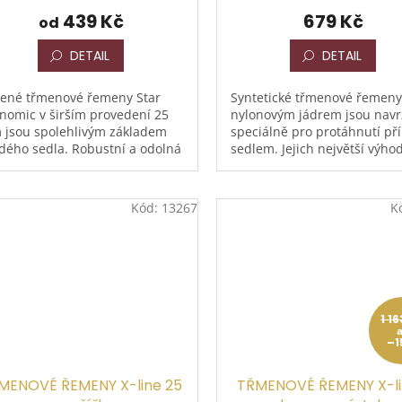
439 Kč
679 Kč
od
DETAIL
DETAIL
ené třmenové řemeny Star
Syntetické třmenové řemeny
nomic v širším provedení 25
nylonovým jádrem jsou nav
jsou spolehlivým základem
speciálně pro protáhnutí př
dého sedla. Robustní a odolná
sedlem. Jejich největší výho
e v kombinaci s pevnou
je, že mezi nohou jezdce a
zkou zajišťuje bezpečné a...
klapkou sedla leží pouze...
Kód:
13267
K
1 1
–1
MENOVÉ ŘEMENY X-line 25
TŘMENOVÉ ŘEMENY X-li