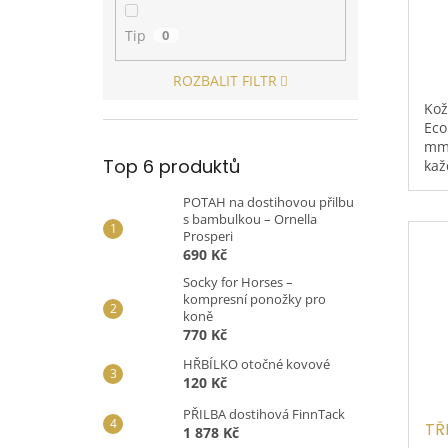
Tip
0
ROZBALIT FILTR
Kož
Eco
mm 
Top 6 produktů
kaž
kůž
POTAH na dostihovou přilbu
pře
s bambulkou – Ornella
Prosperi
690 Kč
Socky for Horses –
kompresní ponožky pro
koně
770 Kč
HŘBÍLKO otočné kovové
120 Kč
PŘILBA dostihová FinnTack
TŘ
1 878 Kč