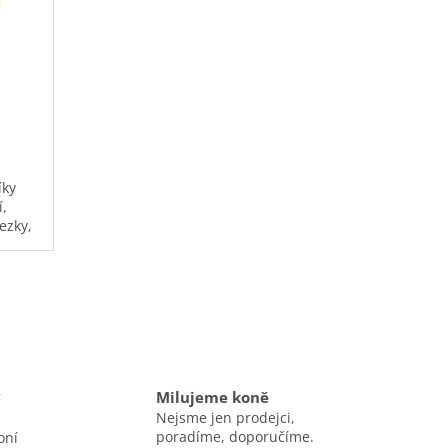
u
íky
,
ezky,
v
Milujeme koně
Nejsme jen prodejci,
poradíme, doporučíme.
oní