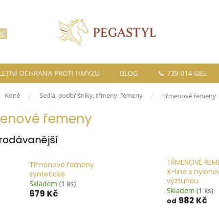
LETNÍ OCHRANA PROTI HMYZU
BLOG
📞 739 014 685.
ů
Koně
Sedla, podbřišníky, třmeny, řemeny
Třmenové řemeny
enové řemeny
rodávanější
TŘMENOVÉ ŘEM
Třmenové řemeny
X-line s nylon
syntetické
výztuhou
Skladem
(1 ks)
Skladem
(1 ks)
679 Kč
982 Kč
od