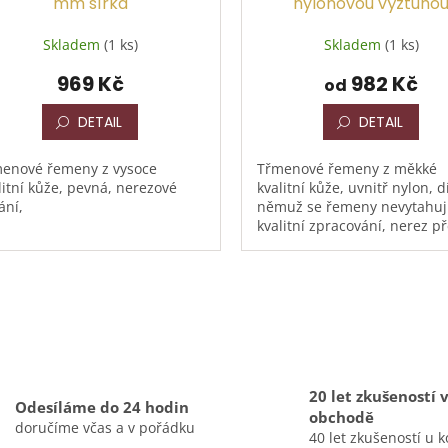
mm šířka
nylonovou výztuho
Skladem
(1 ks)
Skladem
(1 ks)
969 Kč
982 Kč
od
DETAIL
DETAIL
enové řemeny z vysoce
Třmenové řemeny z měkké
litní kůže, pevná, nerezové
kvalitní kůže, uvnitř nylon, d
ání,
němuž se řemeny nevytahují
kvalitní zpracování, nerez př
barva černá, šířka 25 mm
O
v
l
á
d
a
20 let zkušeností 
Odesíláme do 24 hodin
c
obchodě
doručíme včas a v pořádku
í
40 let zkušeností u k