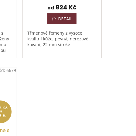
824 Kč
od
DETAIL
 s
Třmenové řemeny z vysoce
rženy
kvalitní kůže, pevná, nerezové
ímo
kování, 22 mm široké
dou
ód:
6679
63 Kč
až
5 %
ne s