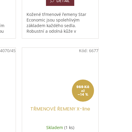
DETAIL
Kožené třmenové řemeny Star
Economic jsou spolehlivým
ním
základem každého sedla.
ou
Robustní a odolná kůže v
vých
kombinaci s pevnou přezkou
u
zajišťuje bezpečné a stabilní
zavěšení třmenů...
4070/45
Kód:
6677
969 Kč
až
–14 %
TŘMENOVÉ ŘEMENY X-line
Skladem
(1 ks)