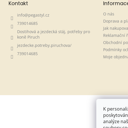
Kontakt
Informac
O nás
info
@
pegastyl.cz
Doprava a pl
739014685
Jak nakupova
Dostihová a jezdecká stáj, potřeby pro
Reklamační 
koně Piruch
Obchodní p
jezdecke.potreby.piruchova/
Podmínky oc
739014685
Moje objedn
K personali
poskytování
analýze naš
soubory coo