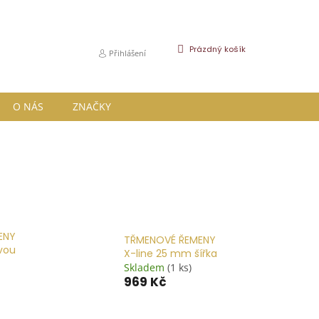
NÁKUPNÍ
Prázdný košík
Přihlášení
KOŠÍK
O NÁS
ZNAČKY
ENY
TŘMENOVÉ ŘEMENY
ovou
X-line 25 mm šířka
Skladem
(1 ks)
969 Kč