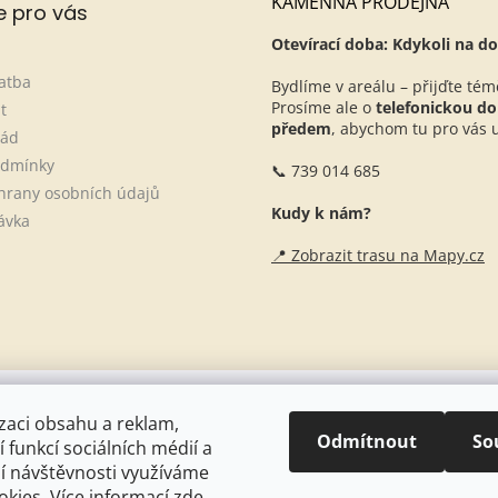
KAMENNÁ PRODEJNA
e pro vás
Otevírací doba: Kdykoli na do
atba
Bydlíme v areálu – přijďte tém
Prosíme ale o
telefonickou d
t
předem
, abychom tu pro vás ur
řád
odmínky
📞 739 014 685
hrany osobních údajů
Kudy k nám?
ávka
📍 Zobrazit trasu na Mapy.cz
Naše stáje + blogové články
zaci obsahu a reklam,
Odmítnout
So
 funkcí sociálních médií a
í návštěvnosti využíváme
kies. Více informací
zde
.