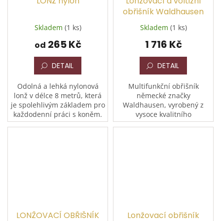
LONŽ nylon
Lonžovací a voltižní
obřišník Waldhausen
Skladem
(1 ks)
Skladem
(1 ks)
265 Kč
1 716 Kč
od
DETAIL
DETAIL
Odolná a lehká nylonová
Multifunkční obřišník
lonž v délce 8 metrů, která
německé značky
je spolehlivým základem pro
Waldhausen, vyrobený z
každodenní práci s koněm.
vysoce kvalitního
Pevný materiál zaručuje
syntetického materiálu. Je
dlouhou životnost, zatímco
vybaven třemi D-kroužky pro
otočná karabina...
flexibilní upevnění
lonžovacích pomůcek a...
LONŽOVACÍ OBŘIŠNÍK
Lonžovací obřišník