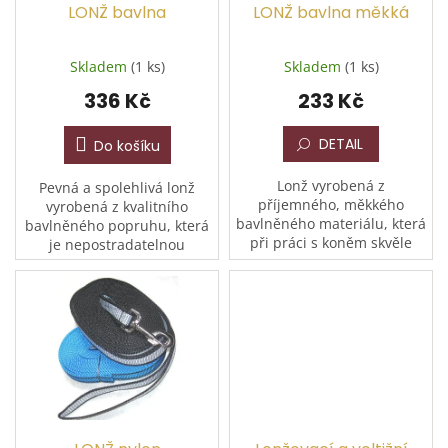
d
LONŽ bavlna
LONŽ bavlna měkká
u
k
Skladem
(1 ks)
Skladem
(1 ks)
t
336 Kč
233 Kč
ů
DETAIL
Do košíku
Lonž vyrobená z
Pevná a spolehlivá lonž
příjemného, měkkého
vyrobená z kvalitního
bavlněného materiálu, která
bavlněného popruhu, která
při práci s koněm skvěle
je nepostradatelnou
padne do ruky. S délkou 8
pomůckou pro každodenní
metrů nabízí optimální
práci s koněm. Je vybavena
prostor pro lonžování a
odolným niklovým kováním
práci ze země....
a otočnou...