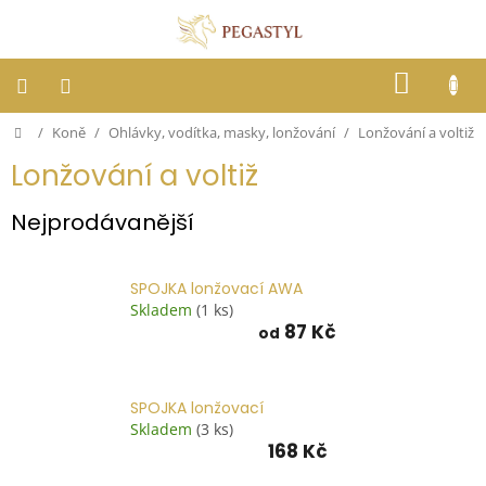
Přejít
na
obsah
NÁKUP
KOŠÍK
Domů
/
Koně
/
Ohlávky, vodítka, masky, lonžování
/
Lonžování a voltiž
Dostihy
Lonžování a voltiž
Jezdci
Nejprodávanější
Koně
SPOJKA lonžovací AWA
Skladem
(1 ks)
Stáje
87 Kč
od
Letní
ochrana
proti
SPOJKA lonžovací
hmyzu
Skladem
(3 ks)
168 Kč
Blog