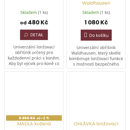
Waldhausen
Skladem
(1 ks)
Skladem
(1 ks)
480 Kč
1 080 Kč
od
DETAIL
Do košíku
Univerzální lonžovací
Univerzální obřišník
obřišník určený pro
Waldhausen, který skvěle
každodenní práci s koněm.
kombinuje lonžovací funkce
Aby byl výcvik pro koně co
s možností bezpečného
nejpohodlnější, je obřišník v
výcviku dětí. Pevná rukojeť
kritických místech opatřen
poskytuje malým jezdcům
měkkým koženým...
jistotu při jízdě bez sedla
a...
3 350 Kč
až
–2 %
MADLA kožená
OHLÁVKA lonžovací