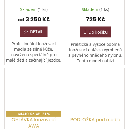
Skladem
(1 ks)
Skladem
(1 ks)
3 250 Kč
725 Kč
od
DETAIL
Do košíku
Profesionální lonžovací
Praktická a vysoce odolná
madla ze silné kůže,
lonžovací ohlávka vyrobená
navržená speciálně pro
z pevného hnědého nylonu.
malé děti a začínající jezdce.
Tento model nabízí
Dvě pevná držadla poskytují
vynikající univerzálnost díky
maximální stabilitu, zatímco
svému konstrukčnímu
řemeny na nohy po...
řešení, kdy v jedné...
od
410 Kč
až
–31 %
OHLÁVKA lonžovací
PODLOŽKA pod madla
AWA