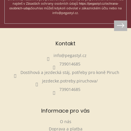
najdeš v Zásadách ochrany osobních údajů
https://pegastyl.cz/ochrana-
Souhlas můžeš kdykoli odvolat v zákaznickém účtu nebo na
osobnich-udaju
info@pegastyl.cz.
Kontakt
info
@
pegastyl.cz
739014685
Dostihová a jezdecká stáj, potřeby pro koně Piruch
jezdecke.potreby.piruchova/
739014685
Informace pro vás
O nás
Doprava a platba