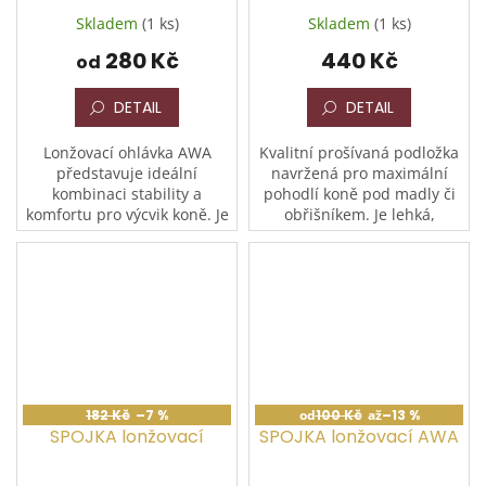
Skladem
(1 ks)
Skladem
(1 ks)
280 Kč
440 Kč
od
DETAIL
DETAIL
Lonžovací ohlávka AWA
Kvalitní prošívaná podložka
představuje ideální
navržená pro maximální
kombinaci stability a
pohodlí koně pod madly či
komfortu pro výcvik koně. Je
obřišníkem. Je lehká,
vyrobena z lehkého, ale
anatomicky tvarovaná a díky
velmi pevného nylonového
své měkkosti a prodyšnosti
materiálu, který zajišťuje
skvěle saje pot a...
dlouhou...
182 Kč
–7 %
od
100 Kč
až
–13 %
SPOJKA lonžovací
SPOJKA lonžovací AWA