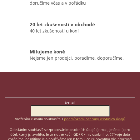
k
doručíme včas a v pořádku
y
v
ý
p
20 let zkušeností v obchodě
i
40 let zkušeností u koní
s
u
Milujeme koně
Nejsme jen prodejci, poradíme, doporučíme.
Z
á
p
Odebírat newsletter
a
t
E-mail
í
Vložením e-mailu souhlasíte s
podmínkami ochrany osobních údajů
Odesláním souhlasíš se zpracováním osobních údajů (e-mail, jméno...)
pro
účel, který jsi zvolil/a. Je to nutné kvůli GDPR – nic osobního. 😊
Tvoje data
chráníme, nesdílíme je a používáme jen k tomu, co jsi povolil/a.
Víc informací