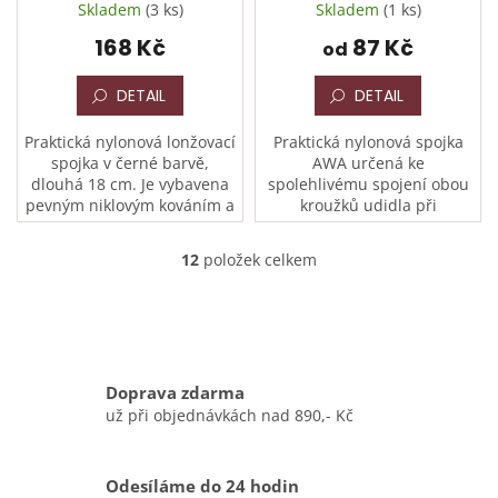
Skladem
(3 ks)
Skladem
(1 ks)
168 Kč
87 Kč
od
DETAIL
DETAIL
Praktická nylonová lonžovací
Praktická nylonová spojka
spojka v černé barvě,
AWA určená ke
dlouhá 18 cm. Je vybavena
spolehlivému spojení obou
pevným niklovým kováním a
kroužků udidla při
otočným kroužkem
lonžování. Je vybavena
uprostřed, který slouží k
dvěma pevnými niklovými
12
položek celkem
O
pohodlnému a bezpečnému
karabinami a otočným
v
upnutí...
středovým kroužkem, do...
l
á
d
a
Doprava zdarma
c
í
už při objednávkách nad 890,- Kč
p
r
v
Odesíláme do 24 hodin