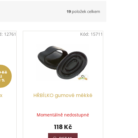
19
položek celkem
d:
12761
Kód:
15711
0 Kč
až
8 %
x
HŘBÍLKO gumové měkké
Momentálně nedostupné
118 Kč