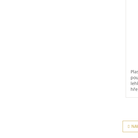
Pla
pou
leh
hře
pou
int
NA