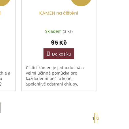
í
KÁMEN na čištění
Skladem
(3 ks)
95 Kč
Do košíku
Čisticí kámen je jednoduchá a
chle a
velmi účinná pomůcka pro
ou
každodenní péči o koně.
ý
Spolehlivě odstraní chlupy,
ěr
nečistoty a zbytky ze srsti koně,
jezdeckých dek i sedlového
vybavení....
S
1
2
t
r