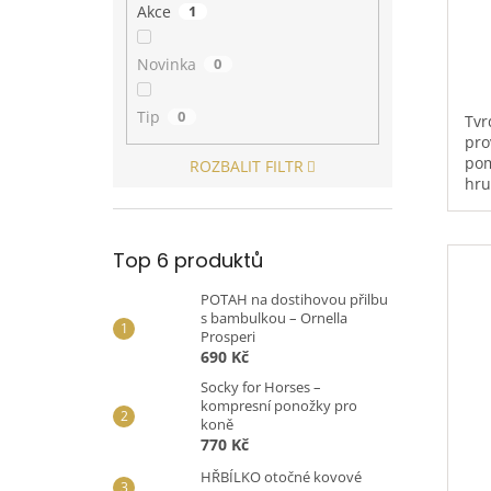
Akce
1
Novinka
0
Tip
0
Tvr
pro
pom
ROZBALIT FILTR
hru
a u
gum
Top 6 produktů
POTAH na dostihovou přilbu
s bambulkou – Ornella
Prosperi
690 Kč
Socky for Horses –
kompresní ponožky pro
koně
770 Kč
HŘBÍLKO otočné kovové