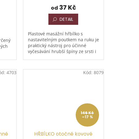
37 Kč
od
DETAIL
Plastové masážní hřbílko s
nastavitelným poutkem na ruku je
rčený
praktický nástroj pro účinné
bých
vyčesávání hrubší špíny ze srsti i
hřívy. Nastavitelné poutko
á
zajišťuje pohodlné a...
...
ód:
4703
Kód:
8079
146 Kč
–17 %
unné
HŘBÍLKO otočné kovové