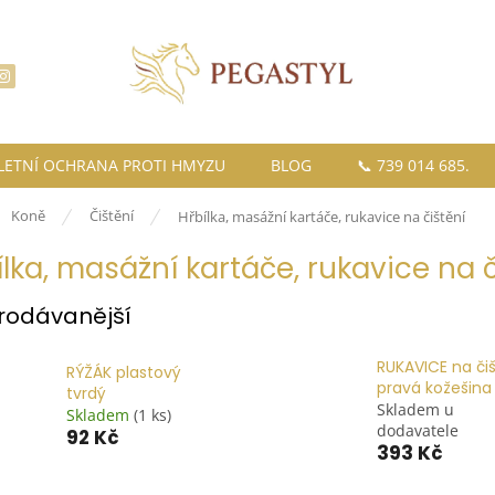
LETNÍ OCHRANA PROTI HMYZU
BLOG
📞 739 014 685.
ů
Koně
Čištění
Hřbílka, masážní kartáče, rukavice na čištění
ílka, masážní kartáče, rukavice na č
rodávanější
RUKAVICE na či
RÝŽÁK plastový
pravá kožešina
tvrdý
Skladem u
Skladem
(1 ks)
dodavatele
92 Kč
393 Kč