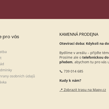
PŘIHLÁSIT SE
KAMENNÁ PRODEJNA
e pro vás
Otevírací doba: Kdykoli na do
atba
Bydlíme v areálu – přijďte tém
Prosíme ale o
telefonickou d
t
předem
, abychom tu pro vás ur
řád
odmínky
📞 739 014 685
hrany osobních údajů
Kudy k nám?
ávka
📍 Zobrazit trasu na Mapy.cz