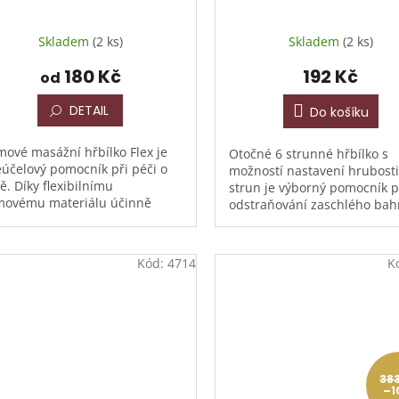
Skladem
(2 ks)
Skladem
(2 ks)
180 Kč
192 Kč
od
DETAIL
Do košíku
ové masážní hřbílko Flex je
Otočné 6 strunné hřbílko s
eúčelový pomocník při péči o
možností nastavení hrubosti
ě. Díky flexibilnímu
strun je výborný pomocník p
ovému materiálu účinně
odstraňování zaschlého bah
traňuje hrubé nečistoty ze
srsti a při línání koní. Nerez
ti a zároveň slouží k vyčesání...
pružiny zajišťují dlouhou...
Kód:
4714
K
38
–1