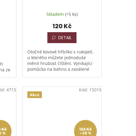
Skladem
(>5 ks)
120 Kč
DETAIL
Otočné kovové hřbílko s rukojetí,
u kterého můžete jednoduše
měnit hrubost čištění. Vynikající
ři
pomůcka na bahno a zaválené
na ze
koně – spolehlivě odstraní
ové
nečistoty tam, kde klasické...
ód:
4715
Kód:
15015
Akce
3 Kč
132 Kč
0 %
–28 %