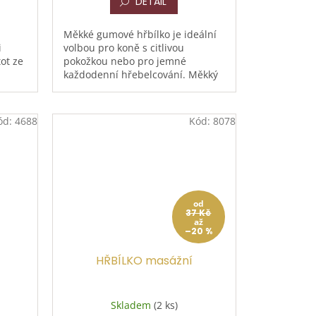
DETAIL
Měkké gumové hřbílko je ideální
i
volbou pro koně s citlivou
ot ze
pokožkou nebo pro jemné
každodenní hřebelcování. Měkký
ůsobí
gumový materiál šetrně čistí srst,
eň...
přirozeně se přizpůsobí...
ód:
4688
Kód:
8078
od
37 Kč
až
–20 %
HŘBÍLKO masážní
Skladem
(2 ks)