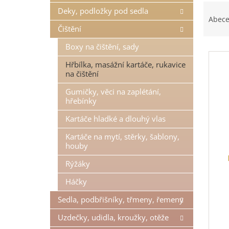
Ř
n
Deky, podložky pod sedla
a
e
Abec
z
l
Čištění
e
Boxy na čištění, sady
V
n
ý
í
Hřbílka, masážní kartáče, rukavice
p
p
na čištění
i
r
Gumičky, věci na zaplétání,
s
o
hřebínky
p
d
r
u
Kartáče hladké a dlouhý vlas
o
k
Kartáče na mytí, stěrky, šablony,
d
t
houby
u
ů
k
Rýžáky
t
Háčky
ů
Sedla, podbřišníky, třmeny, řemeny
Uzdečky, udidla, kroužky, otěže