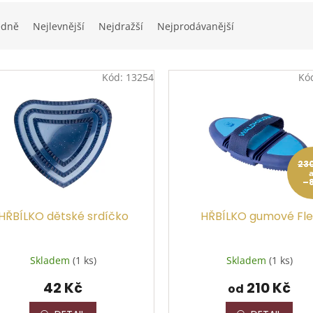
edně
Nejlevnější
Nejdražší
Nejprodávanější
Kód:
13254
Kó
23
–
HŘBÍLKO dětské srdíčko
HŘBÍLKO gumové Fle
Skladem
(1 ks)
Skladem
(1 ks)
42 Kč
210 Kč
od