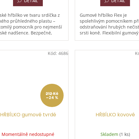
DETAIL
DETAIL
ské hřbílko ve tvaru srdíčka z
Gumové hřbílko Flex je
kého průhledného plastu –
spolehlivým pomocníkem př
tomilý pomocník pro nejmenší
odstraňování hrubých nečist
ské nadšence. Bezpečné,
srsti koně. Flexibilní gumový
ké a snadno uchopitelné
materiál se přirozeně přizp
skou ručkou. Ideální pro...
tvarům koňského těla a zárov
Kód:
4686
K
212 Kč
–24 %
HŘBÍLKO gumové tvrdé
HŘBÍLKO kovové
Momentálně nedostupné
Skladem
(1 ks)