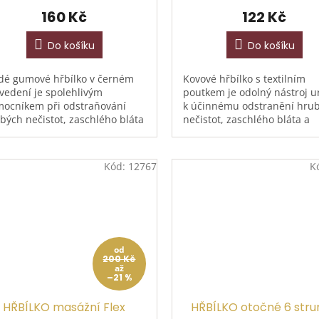
160 Kč
122 Kč
Do košíku
Do košíku
dé gumové hřbílko v černém
Kovové hřbílko s textilním
vedení je spolehlivým
poutkem je odolný nástroj u
ocníkem při odstraňování
k účinnému odstranění hru
bých nečistot, zaschlého bláta
nečistot, zaschlého bláta a
volněné srsti. Díky pevné
uvolněné srsti. Pevná kovov
ě účinně čistí srst koně a...
konstrukce zaručuje dlouhou
Kód:
12767
K
od
200 Kč
až
–21 %
HŘBÍLKO masážní Flex
HŘBÍLKO otočné 6 str