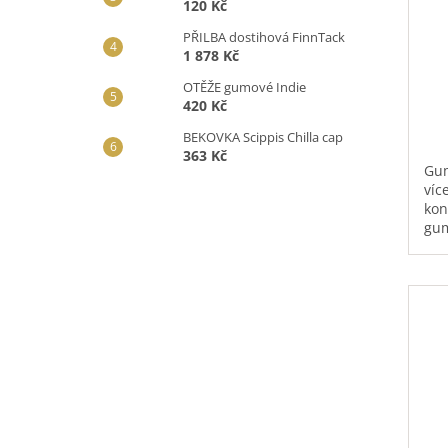
120 Kč
PŘILBA dostihová FinnTack
1 878 Kč
OTĚŽE gumové Indie
420 Kč
BEKOVKA Scippis Chilla cap
363 Kč
Gum
víc
kon
gum
ods
srs