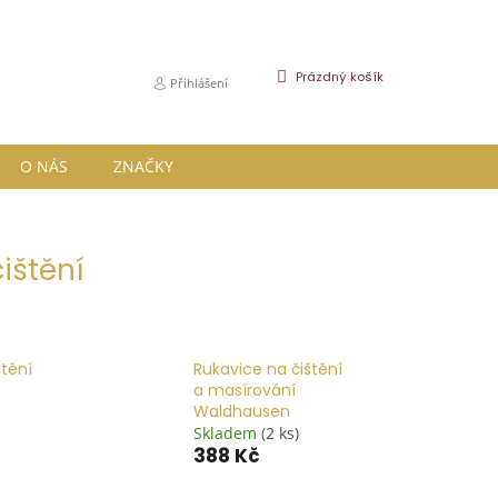
NÁKUPNÍ
Prázdný košík
Přihlášení
KOŠÍK
O NÁS
ZNAČKY
ištění
štění
Rukavice na čištění
a masírování
Waldhausen
Skladem
(2 ks)
388 Kč