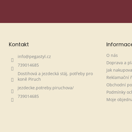
Kontakt
Informac
O nás
info
@
pegastyl.cz
Doprava a pl
739014685
Jak nakupova
Dostihová a jezdecká stáj, potřeby pro
Reklamační 
koně Piruch
Obchodní p
jezdecke.potreby.piruchova/
Podmínky oc
739014685
Moje objedn