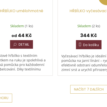
HŘBÍLKO umělohmotné
HŘBÍLKO vyčesávac
Skladem
(1 ks)
Skladem
(2 ks)
44 Kč
344 Kč
od
DETAIL
Do košíku
stové hřbílko s textilním
Vyčesávací hřbílko je ideální
tkem na ruku je spolehlivá a
pomůcka na jarní línání – ry
ká pomůcka pro každodenní
efektivně odstraní odumřel
belcování. Díky textilnímu
zimní srst a urychlí přirozen
tku sedí pevně v ruce i při
proces přelínání koní. Rozm
enzivním čištění srsti....
13,5 x 10 cm, barva...
NAČÍST 7 DALŠÍCH
O
HORU
v
l