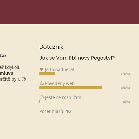
Dotazník
taz
Jak se Vám líbí nový Pegastyl?
ěř kdykoli.
🧡 Je to nádhera!
omluvu
(20%)
čitě byli. 🙂
👍 Povedený web
(80%)
🙂 Ještě se rozhlížím
(0%)
Počet hlasů:
10