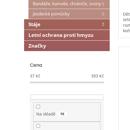
Bandáže, kamaše, chrániče, zvony
Jezdecké pomůcky
Dět
leh
Stáje
roz
koň
Letní ochrana proti hmyzu
leh
dět
Značky
Cena
37
Kč
393
Kč
Na skladě
16