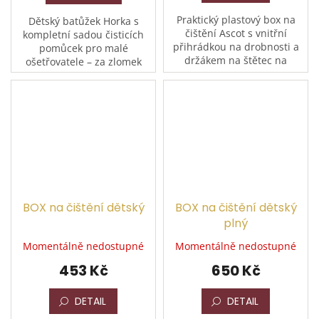
Praktický plastový box na
Dětský batůžek Horka s
čištění Ascot s vnitřní
kompletní sadou čisticích
přihrádkou na drobnosti a
pomůcek pro malé
držákem na štětec na
ošetřovatele – za zlomek
kopyta. Díky pevné
běžné ceny. Má pouze
konstrukci ho lze využít i
kosmetické vady (utržené
jako stoličku s nosností až
ucho a prasklinu na plastu),
100...
obsah je...
BOX na čištění dětský
BOX na čištění dětský
plný
Momentálně nedostupné
Momentálně nedostupné
453 Kč
650 Kč
DETAIL
DETAIL