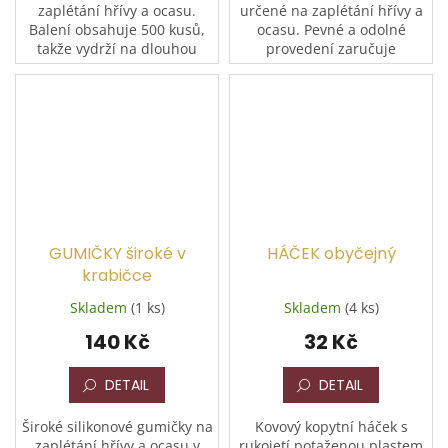
zaplétání hřívy a ocasu.
určené na zaplétání hřívy a
Balení obsahuje 500 kusů,
ocasu. Pevné a odolné
takže vydrží na dlouhou
provedení zaručuje
dobu. Nezbytná pomůcka
spolehlivé držení i při
pro každodenní péči o koně
náročnějším používání.
i přípravu na závody a...
Balení obsahuje 500 kusů –
nezbytná...
GUMIČKY široké v
HÁČEK obyčejný
krabičce
Skladem
(1 ks)
Skladem
(4 ks)
140 Kč
32 Kč
DETAIL
DETAIL
Široké silikonové gumičky na
Kovový kopytní háček s
zaplétání hřívy a ocasu v
rukojetí potaženou plastem