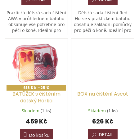
Praktická dětská sada čištění
Dětská sada čištění Red
AWA v průhledném batohu
Horse v praktickém batohu
obsahuje vše potřebné pro
obsahuje základní pomůcky
péči o koně. Ideální pro
pro péči o koně. Ideální pro
malé jezdce – lehká,
malé jezdce, navíc dostupná
přehledná a snadno
ve více barevných
přenosná.
variantách.
618 Kč
–25 %
BATŮŽEK s čištěním
BOX na čištění Ascot
dětský Horka
Skladem
(1 ks)
Skladem
(1 ks)
459 Kč
626 Kč
DETAIL
Do košíku