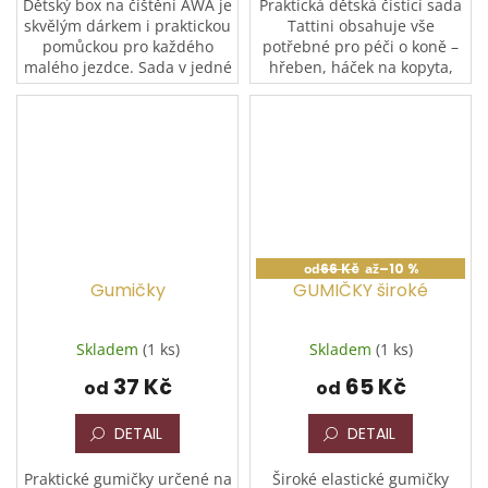
Dětský box na čištění AWA je
Praktická dětská čistící sada
skvělým dárkem i praktickou
Tattini obsahuje vše
pomůckou pro každého
potřebné pro péči o koně –
malého jezdce. Sada v jedné
hřeben, háček na kopyta,
atraktivní barvě obsahuje
štětec na kopyta, masážní
vše potřebné pro péči o
hřbílko, měkký i hrubý
koně – hladký kartáč,...
kartáč. Vše přehledně...
od
66 Kč
až
–10 %
Gumičky
GUMIČKY široké
Skladem
(1 ks)
Skladem
(1 ks)
37 Kč
65 Kč
od
od
DETAIL
DETAIL
Praktické gumičky určené na
Široké elastické gumičky