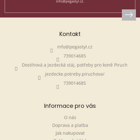
info@pegastyl.cz.
Kontakt
info
@
pegastyl.cz
739014685
Dostihová a jezdecká stáj, potřeby pro koně Piruch
jezdecke.potreby.piruchova/
739014685
Informace pro vás
O nás
Doprava a platba
Jak nakupovat