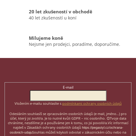
i
s
20 let zkušeností v obchodě
u
40 let zkušeností u koní
Milujeme koně
Nejsme jen prodejci, poradíme, doporučíme.
Z
á
p
Odebírat newsletter
a
t
E-mail
í
Vložením e-mailu souhlasíte s
podmínkami ochrany osobních údajů
Odesláním souhlasíš se zpracováním osobních údajů (e-mail, jméno...)
pro
účel, který jsi zvolil/a. Je to nutné kvůli GDPR – nic osobního. 😊
Tvoje data
chráníme, nesdílíme je a používáme jen k tomu, co jsi povolil/a.
Víc informací
najdeš v Zásadách ochrany osobních údajů
https://pegastyl.cz/ochrana-
Souhlas můžeš kdykoli odvolat v zákaznickém účtu nebo na
osobnich-udaju