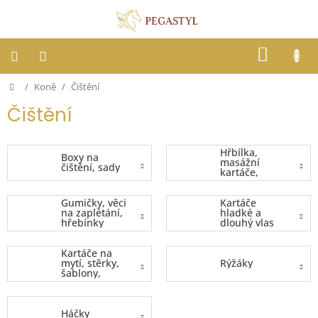
Přejít
na
obsah
NÁKUP
KOŠÍK
Domů
/
Koně
/
Čištění
Dostihy
Čištění
Jezdci
Hřbílka,
Boxy na
masážní
Koně
čištění, sady
kartáče,
rukavice na
čištění
Gumičky, věci
Kartáče
Stáje
na zaplétání,
hladké a
hřebínky
dlouhý vlas
Letní
ochrana
Kartáče na
proti
mytí, stěrky,
Rýžáky
hmyzu
šablony,
houby
Blog
Háčky