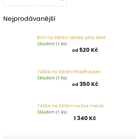
📞
739
014
Nejprodávanější
685.
O
nás
BOX na čištění dětský plný AWA
Skladem
(1 ks)
Značky
520 Kč
od
Přihlášení
TAŠKA na čištění Waldhausen
Skladem
(1 ks)
350 Kč
od
TAŠKA na čištění na box menší
Skladem
(1 ks)
1 340 Kč
Ř