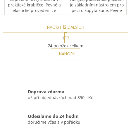
praktické krabičce. Pevné a
je základním nástrojem pro
elastické provedení ze
péči o kopyta koně. Pevné
silikonu zaručuje spolehlivé
kovové tělo spolehlivě
držení i při náročném
odstraní nečistoty, kamínky
používání. Krabička...
NAČÍST 12 DALŠÍCH
a zbytky podestýlky z...
S
1
7
t
O
r
74
položek celkem
v
á
l
NAHORU
n
á
k
o
d
v
a
á
c
n
í
í
p
Doprava zdarma
r
už při objednávkách nad 890,- Kč
v
k
y
v
Odesíláme do 24 hodin
ý
doručíme včas a v pořádku
p