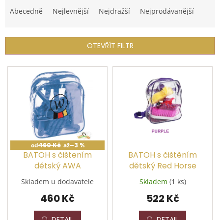
a
Abecedně
Nejlevnější
Nejdražší
Nejprodávanější
z
e
n
OTEVŘÍT FILTR
í
p
V
r
ý
o
p
d
i
u
s
k
p
t
r
ů
o
od
460 Kč
až
–3 %
d
BATOH s čištením
BATOH s čištěním
u
dětský AWA
dětský Red Horse
k
Skladem u dodavatele
Skladem
(1 ks)
t
460 Kč
522 Kč
ů
DETAIL
DETAIL