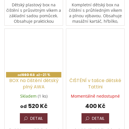
Dětský plastový box na
Kompletní dětský box na
čištění s průsvitným víkem a
čištění s průhledným víkem
základní sadou pomůcek.
a plnou výbavou. Obsahuje
Obsahuje praktickou
masážní kartáč, hřbílko,
přihrádku pro přehledné
rýžák, háček na kopyta,
uložení. Kompaktní rozměry
plastový hřebínek a
31 × 19 × 22 cm z něj
roztomilé vlněné rukavice
dělají...
s...
od
660 Kč
až
–21 %
BOX na čištění dětský
ČIŠTĚNÍ v tašce dětské
plný AWA
Tattini
Skladem
(1 ks)
Momentálně nedostupné
520 Kč
400 Kč
od
DETAIL
DETAIL