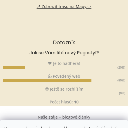
📍 Zobrazit trasu na Mapy.cz
Dotazník
Jak se Vám líbí nový Pegastyl?
🧡 Je to nádhera!
(20%)
👍 Povedený web
(80%)
🙂 Ještě se rozhlížím
(0%)
Počet hlasů:
10
Naše stáje + blogové články