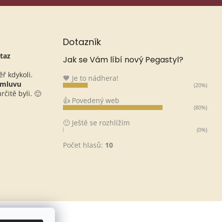
Dotazník
taz
Jak se Vám líbí nový Pegastyl?
ěř kdykoli.
🧡 Je to nádhera!
omluvu
(20%)
čitě byli. 🙂
👍 Povedený web
(80%)
🙂 Ještě se rozhlížím
(0%)
Počet hlasů:
10