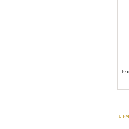
lom
NA