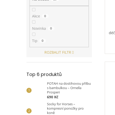
Akce
0
Novinka
0
déč
Tip
0
ROZBALIT FILTR
Top 6 produktů
POTAH na dostihovou přilbu
s bambulkou – Ornella
Prosperi
690 Kč
Socky for Horses –
kompresní ponožky pro
koně