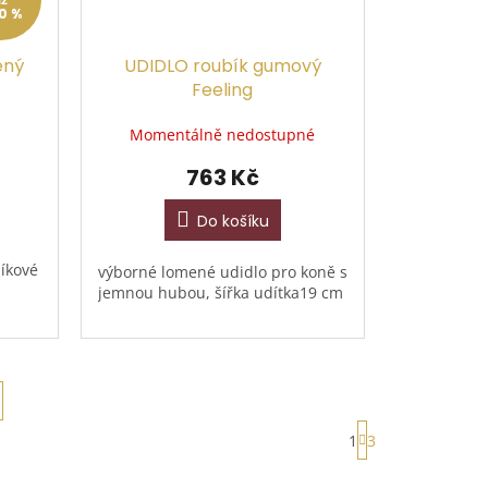
0 %
ený
UDIDLO roubík gumový
Feeling
Momentálně nedostupné
763 Kč
Do košíku
bíkové
výborné lomené udidlo pro koně s
jemnou hubou, šířka udítka19 cm
S
1
3
t
r
á