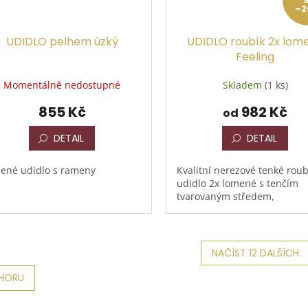
–2
UDIDLO pelhem úzký
UDIDLO roubík 2x lom
Feeling
Momentálně nedostupné
Skladem
(1 ks)
855 Kč
982 Kč
od
DETAIL
DETAIL
ené udidlo s rameny
Kvalitní nerezové tenké rou
udidlo 2x lomené s tenčím
tvarovaným středem,
NAČÍST 12 DALŠÍCH
O
HORU
v
l