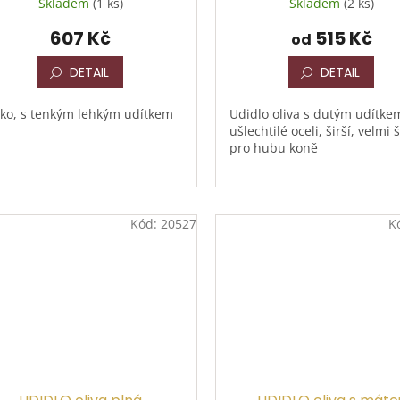
Skladem
(1 ks)
Skladem
(2 ks)
607 Kč
515 Kč
od
DETAIL
DETAIL
ko, s tenkým lehkým udítkem
Udidlo oliva s dutým udítkem
ušlechtilé oceli, širší, velmi 
pro hubu koně
Kód:
20527
K