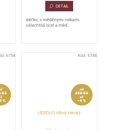
DETAIL
déčko, s měděnými rolkami,
ušlechtilá ocel a měď.
ód:
6758
Kód:
6748
od
od
4 Kč
480 Kč
až
až
3 %
–6 %
UDIDLO oliva nerez