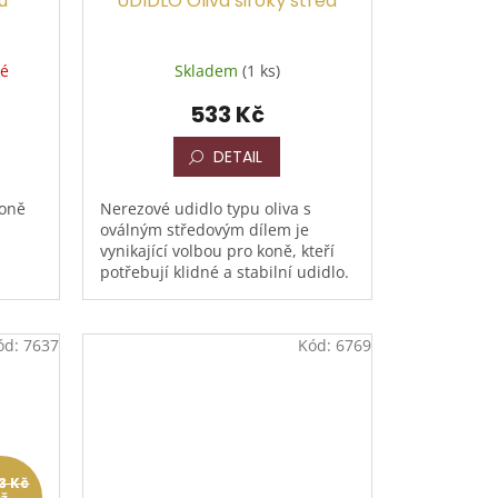
u
UDIDLO Oliva široký střed
né
Skladem
(1 ks)
533 Kč
DETAIL
koně
Nerezové udidlo typu oliva s
oválným středovým dílem je
vynikající volbou pro koně, kteří
potřebují klidné a stabilní udidlo.
Díky pevnému spojení kroužků a
udítka oliva...
ód:
7637
Kód:
6769
33 Kč
až