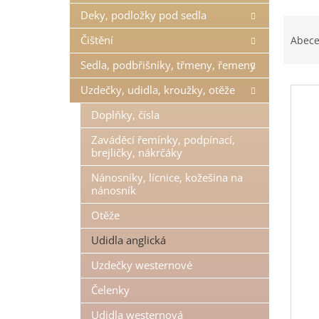
n
Deky, podložky pod sedla
Ř
e
a
l
Čištění
Abec
z
Sedla, podbřišníky, třmeny, řemeny
e
V
n
Uzdečky, udidla, kroužky, otěže
ý
í
p
p
Doplňky, čísla
i
r
Zaváděcí řemínky, podpínací,
s
o
brejličky, nákrčáky
p
d
r
u
Nánosníky, lícnice, kožešina na
nánosník
o
k
d
t
Otěže
u
ů
k
Udidla anglická
t
Uzdečky westernové
ů
Čelenky
Udidla westernová