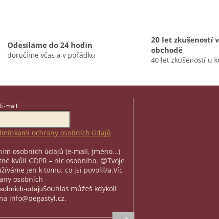
á
d
a
c
í
20 let zkušeností 
Odesíláme do 24 hodin
p
obchodě
doručíme včas a v pořádku
r
40 let zkušeností u k
v
k
y
v
ý
E-mail
p
i
s
mínkami ochrany osobních údajů
u
ím osobních údajů (e-mail, jméno...)
nutné kvůli GDPR – nic osobního. 😊
Tvoje
íváme jen k tomu, co jsi povolil/a.
Víc
rany osobních
Souhlas můžeš kdykoli
osobnich-udaju
na info@pegastyl.cz.