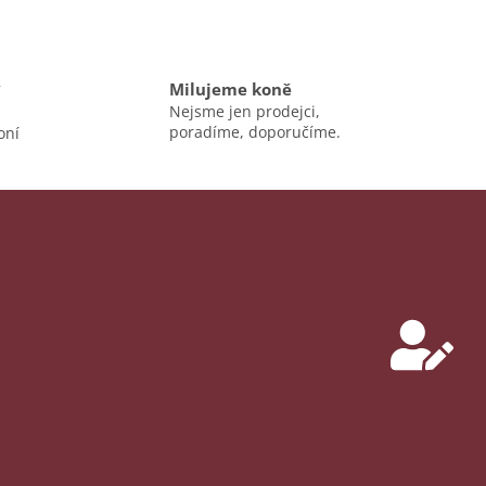
n
k
o
v
á
v
Milujeme koně
n
Nejsme jen prodejci,
í
poradíme, doporučíme.
oní