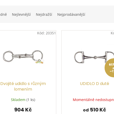
edně
Nejlevnější
Nejdražší
Nejprodávanější
Kód:
20351
K
61
–1
Dvojité udidlo s různým
UDIDLO D duté
lomením
Skladem
(1 ks)
Momentálně nedostup
904 Kč
510 Kč
od