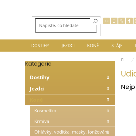
Přejít
na
obsah
DOSTIHY
JEZDCI
KONĚ
STÁJE
Dom
Kategorie
Přeskočit
P
kategorie
Udi
o
Dostihy
s
Nejp
t
Jezdci
r
Koně
a
n
Kosmetika
n
í
Krmiva
p
Ohlávky, vodítka, masky, lonžování
a