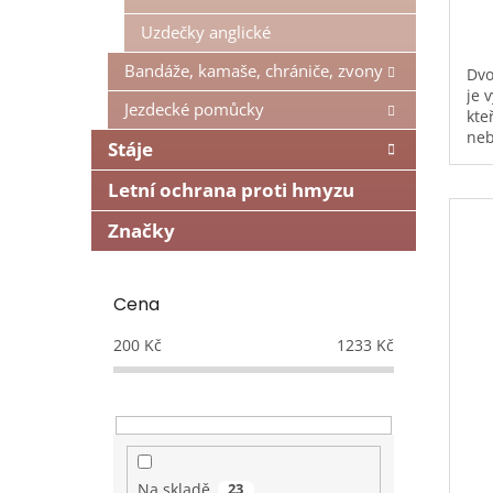
Uzdečky anglické
Bandáže, kamaše, chrániče, zvony
Dvo
je 
Jezdecké pomůcky
kte
neb
Stáje
kva
dlo
Letní ochrana proti hmyzu
Značky
Cena
200
Kč
1233
Kč
Na skladě
23