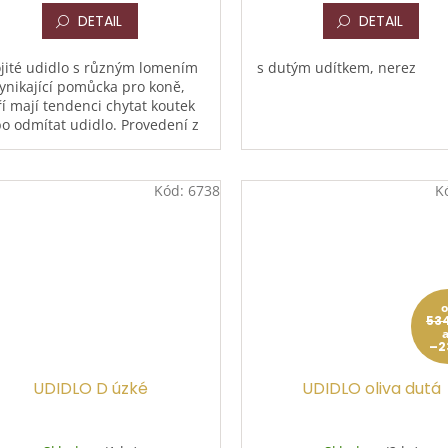
DETAIL
DETAIL
jité udidlo s různým lomením
s dutým udítkem, nerez
vynikající pomůcka pro koně,
ří mají tendenci chytat koutek
o odmítat udidlo. Provedení z
litního nerezu zajišťuje
uhou životnost...
Kód:
6738
K
53
–2
UDIDLO D úzké
UDIDLO oliva dutá