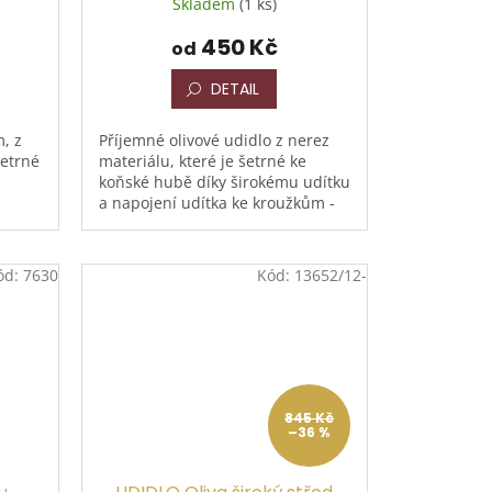
Skladem
(1 ks)
450 Kč
od
DETAIL
, z
Příjemné olivové udidlo z nerez
šetrné
materiálu, které je šetrné ke
koňské hubě díky širokému udítku
a napojení udítka ke kroužkům -
neskřípe koutky
ód:
7630
Kód:
13652/12-
845 Kč
–36 %