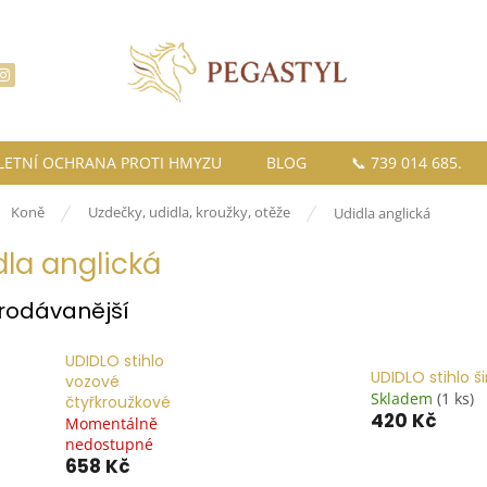
LETNÍ OCHRANA PROTI HMYZU
BLOG
📞 739 014 685.
ů
Koně
Uzdečky, udidla, kroužky, otěže
Udidla anglická
dla anglická
rodávanější
UDIDLO stihlo
UDIDLO stihlo š
vozové
Skladem
(1 ks)
čtyřkroužkové
420 Kč
Momentálně
nedostupné
658 Kč