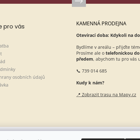
KAMENNÁ PRODEJNA
e pro vás
Otevírací doba: Kdykoli na do
atba
Bydlíme v areálu – přijďte tém
Prosíme ale o
telefonickou d
t
předem
, abychom tu pro vás ur
řád
odmínky
📞 739 014 685
hrany osobních údajů
Kudy k nám?
ávka
📍 Zobrazit trasu na Mapy.cz
Naše stáje + blogové články