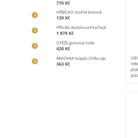
770 Kč
HŘBÍLKO otočné kovové
120 Kč
PŘILBA dostihová FinnTack
1 878 Kč
OTĚŽE gumové Indie
420 Kč
Udi
BEKOVKA Scippis Chilla cap
rek
363 Kč
jed
půs
typ