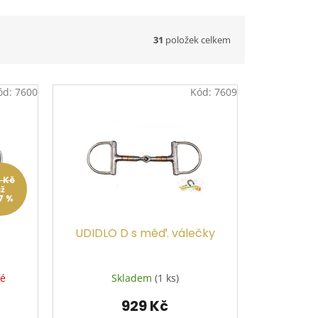
31
položek celkem
ód:
7600
Kód:
7609
7 Kč
až
7 %
UDIDLO D s měď. válečky
né
Skladem
(1 ks)
929 Kč