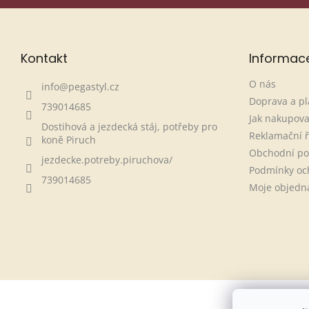
Kontakt
Informac
O nás
info
@
pegastyl.cz
Doprava a pl
739014685
Jak nakupova
Dostihová a jezdecká stáj, potřeby pro
Reklamační 
koně Piruch
Obchodní p
jezdecke.potreby.piruchova/
Podmínky oc
739014685
Moje objedn