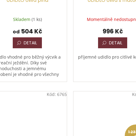
UDIDLO oliva plná
UDIDLO oliva s máto
Skladem
(1 ks)
Momentálně nedostup
504 Kč
996 Kč
od
DETAIL
DETAIL
dlo vhodné pro běžný výcvik a
příjemné udidlo pro citlivé 
reační ježdění. Díky své
noduchosti a jemnému
obení je vhodné pro všechny
y koní.
Kód:
6765
K
1 2