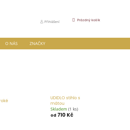
NÁKUPNÍ
Prázdný košík
Přihlášení
KOŠÍK
O NÁS
ZNAČKY
UDIDLO stihlo s
iroké
mátou
Skladem
(1 ks)
710 Kč
od