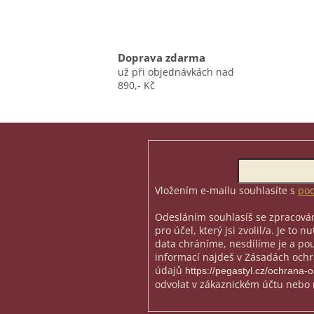
Doprava zdarma
už při objednávkách nad
890,- Kč
Z
á
p
Odebírat newsletter
a
t
Vložením e-mailu souhlasíte s
pod
í
Odesláním souhlasíš se zpracován
pro účel, který jsi zvolil/a. Je to 
data chráníme, nesdílíme je a použ
informací najdeš v Zásadách och
údajů
https://pegastyl.cz/ochrana-
odvolat v zákaznickém účtu nebo 