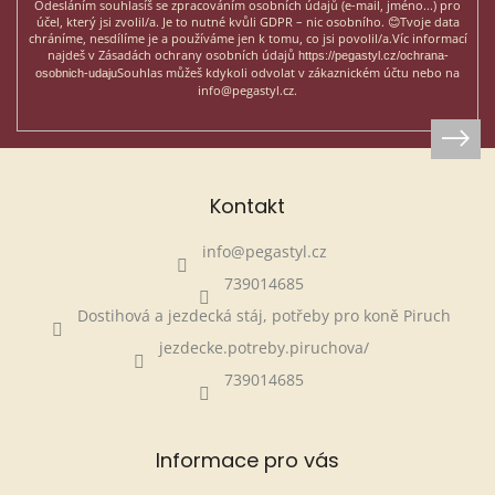
Odesláním souhlasíš se zpracováním osobních údajů (e-mail, jméno...)
pro
účel, který jsi zvolil/a. Je to nutné kvůli GDPR – nic osobního. 😊
Tvoje data
chráníme, nesdílíme je a používáme jen k tomu, co jsi povolil/a.
Víc informací
najdeš v Zásadách ochrany osobních údajů
https://pegastyl.cz/ochrana-
Souhlas můžeš kdykoli odvolat v zákaznickém účtu nebo na
osobnich-udaju
info@pegastyl.cz.
Kontakt
info
@
pegastyl.cz
739014685
Dostihová a jezdecká stáj, potřeby pro koně Piruch
jezdecke.potreby.piruchova/
739014685
Informace pro vás