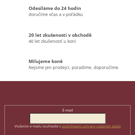
r
v
Odesíláme do 24 hodin
k
doručíme včas a v pořádku
y
v
ý
p
20 let zkušeností v obchodě
i
40 let zkušeností u koní
s
u
Milujeme koně
Nejsme jen prodejci, poradíme, doporučíme.
Z
á
p
Odebírat newsletter
a
t
E-mail
í
Vložením e-mailu souhlasíte s
podmínkami ochrany osobních údajů