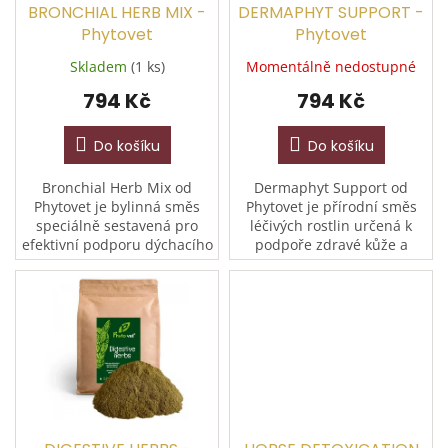
d
BRONCHIAL HERB MIX -
DERMAPHYT SUPPORT -
u
Phytovet
Phytovet
k
Skladem
(1 ks)
Momentálně nedostupné
t
794 Kč
794 Kč
ů
Do košíku
Do košíku
Bronchial Herb Mix od
Dermaphyt Support od
Phytovet je bylinná směs
Phytovet je přírodní směs
speciálně sestavená pro
léčivých rostlin určená k
efektivní podporu dýchacího
podpoře zdravé kůže a
ústrojí koní. Příznivě
lesklé srsti koní. Bylinný
ovlivňuje léčbu kašle,
doplněk stravy bez
zánětů dýchacích cest,
chemických přísad přispívá
zápalu...
k celkové...