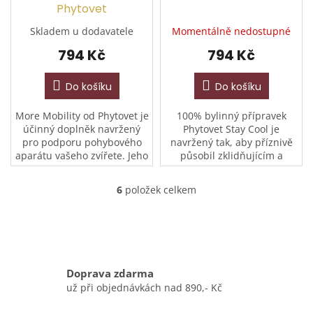
Phytovet
Skladem u dodavatele
Momentálně nedostupné
794 Kč
794 Kč
Do košíku
Do košíku
More Mobility od Phytovet je
100% bylinný přípravek
účinný doplněk navržený
Phytovet Stay Cool je
pro podporu pohybového
navržený tak, aby příznivě
aparátu vašeho zvířete. Jeho
působil zklidňujícím a
komplexní složení cíleně
uvolňujícím způsobem na
zlepšuje pohyblivost a
nervovou soustavu koně.
6
položek celkem
O
napomáhá udržovat...
Účinně pomáhá zvládat
v
stres,...
l
á
d
a
Doprava zdarma
c
í
už při objednávkách nad 890,- Kč
p