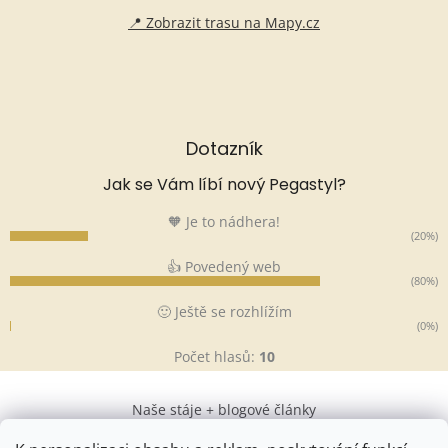
📍 Zobrazit trasu na Mapy.cz
Dotazník
Jak se Vám líbí nový Pegastyl?
🧡 Je to nádhera!
(20%)
👍 Povedený web
(80%)
🙂 Ještě se rozhlížím
(0%)
Počet hlasů:
10
Naše stáje + blogové články