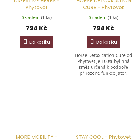
DIGESTIVE HERBS -
HORSE DETOXICATION
Phytovet
CURE - Phytovet
Skladem
(1 ks)
Skladem
(1 ks)
794 Kč
794 Kč
Do košíku
Do košíku
Horse Detoxication Cure od
Phytovet je 100% bylinná
směs určená k podpoře
přirozené funkce jater,
ledvin a močových cest –
klíčových orgánů
zajišťujících vylučování
škodlivých...
MORE MOBILITY -
STAY COOL - Phytovet