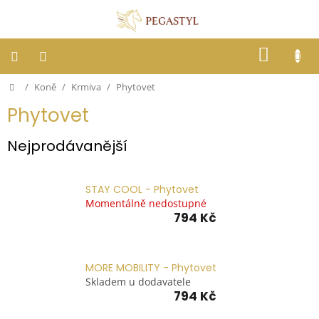
Přejít
na
obsah
NÁKUP
KOŠÍK
Domů
/
Koně
/
Krmiva
/
Phytovet
Dostihy
Phytovet
Jezdci
Nejprodávanější
Koně
STAY COOL - Phytovet
Momentálně nedostupné
Stáje
794 Kč
Letní
ochrana
proti
MORE MOBILITY - Phytovet
hmyzu
Skladem u dodavatele
794 Kč
Blog