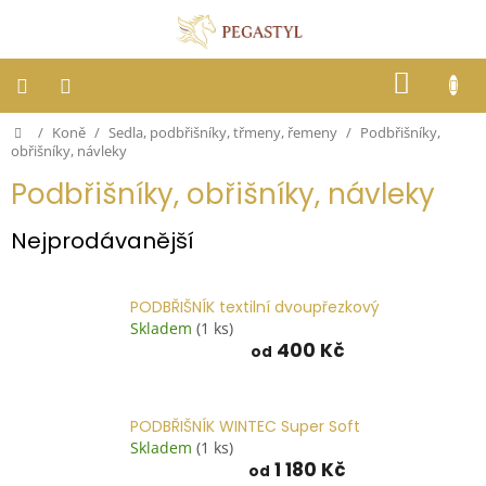
Přejít
na
obsah
NÁKUP
KOŠÍK
Domů
/
Koně
/
Sedla, podbřišníky, třmeny, řemeny
/
Podbřišníky,
Dostihy
obřišníky, návleky
Podbřišníky, obřišníky, návleky
Jezdci
Nejprodávanější
Koně
PODBŘIŠNÍK textilní dvoupřezkový
Stáje
Skladem
(1 ks)
400 Kč
od
Letní
ochrana
proti
hmyzu
PODBŘIŠNÍK WINTEC Super Soft
Skladem
(1 ks)
Blog
1 180 Kč
od