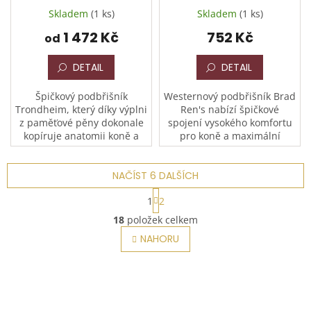
Skladem
(1 ks)
Skladem
(1 ks)
1 472 Kč
752 Kč
od
DETAIL
DETAIL
Špičkový podbřišník
Westernový podbřišník Brad
Trondheim, který díky výplni
Ren's nabízí špičkové
z paměťové pěny dokonale
spojení vysokého komfortu
kopíruje anatomii koně a
pro koně a maximální
rovnoměrně rozkládá tlak. Je
praktičnosti pro jezdce při
ideální volbou pro citlivé
údržbě. Dvoudílná
koně, kterým poskytuje...
NAČÍST 6 DALŠÍCH
neoprenová konstrukce se
suchým...
S
1
2
t
O
r
18
položek celkem
v
á
l
NAHORU
n
á
k
o
d
v
a
á
c
n
í