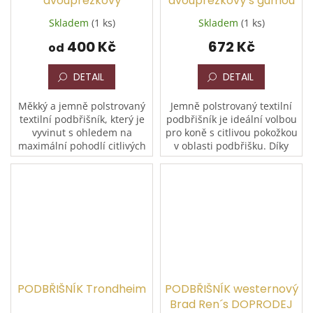
dvoupřezkový
dvoupřezkový s gumou
Skladem
(1 ks)
Skladem
(1 ks)
400 Kč
672 Kč
od
DETAIL
DETAIL
Měkký a jemně polstrovaný
Jemně polstrovaný textilní
textilní podbřišník, který je
podbřišník je ideální volbou
vyvinut s ohledem na
pro koně s citlivou pokožkou
maximální pohodlí citlivých
v oblasti podbřišku. Díky
koní. Díky své konstrukci
pevné gumě na jednom
minimalizuje riziko vzniku
konci umožňuje koni
otlaků a odřenin....
přirozené dýchání a...
PODBŘIŠNÍK Trondheim
PODBŘIŠNÍK westernový
Brad Ren´s DOPRODEJ