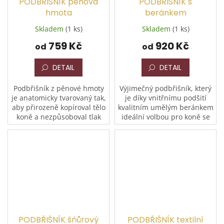
PODBŘIŠNÍK pěnová
PODBŘIŠNÍK s
hmota
beránkem
Skladem
(1 ks)
Skladem
(1 ks)
759 Kč
920 Kč
od
od
DETAIL
DETAIL
Podbřišník z pěnové hmoty
Výjimečný podbřišník, který
je anatomicky tvarovaný tak,
je díky vnitřnímu podšití
aby přirozeně kopíroval tělo
kvalitním umělým beránkem
koně a nezpůsoboval tlak
ideální volbou pro koně se
ani otlaky. Guma na jednom
sklonem k odírání a
konci zajišťuje správné
otlakům. Konstrukce z
přizpůsobení a...
měkkého tvarovaného
neoprenu...
PODBŘIŠNÍK šňůrový
PODBŘIŠNÍK textilní