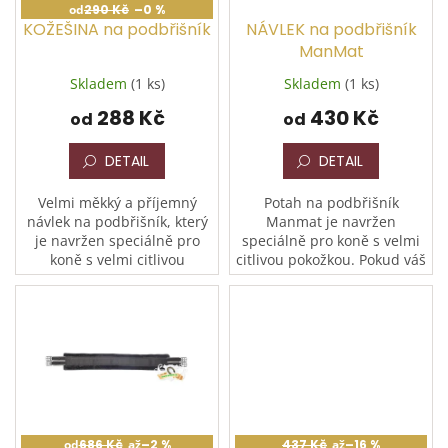
o
od
290 Kč
–0 %
d
KOŽEŠINA na podbřišník
NÁVLEK na podbřišník
u
ManMat
k
Skladem
(1 ks)
Skladem
(1 ks)
t
288 Kč
430 Kč
ů
od
od
DETAIL
DETAIL
Velmi měkký a příjemný
Potah na podbřišník
návlek na podbřišník, který
Manmat je navržen
je navržen speciálně pro
speciálně pro koně s velmi
koně s velmi citlivou
citlivou pokožkou. Pokud váš
pokožkou v oblasti břicha.
kůň trpí na ekzémy, vyrážky,
Kvalitní umělá kožešina
sklony k plísním nebo je
efektivně brání odírání a...
náchylný k tvorbě
bolestivých...
od
686 Kč
až
–2 %
437 Kč
až
–16 %