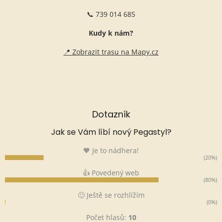
📞 739 014 685
Kudy k nám?
📍 Zobrazit trasu na Mapy.cz
Dotazník
Jak se Vám líbí nový Pegastyl?
🧡 Je to nádhera!
(20%)
👍 Povedený web
(80%)
🙂 Ještě se rozhlížím
(0%)
Počet hlasů:
10