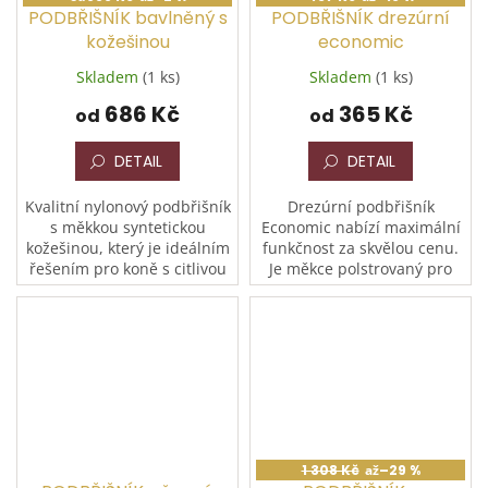
PODBŘIŠNÍK bavlněný s
PODBŘIŠNÍK drezúrní
kožešinou
economic
Skladem
(1 ks)
Skladem
(1 ks)
686 Kč
365 Kč
od
od
DETAIL
DETAIL
Kvalitní nylonový podbřišník
Drezúrní podbřišník
s měkkou syntetickou
Economic nabízí maximální
kožešinou, který je ideálním
funkčnost za skvělou cenu.
řešením pro koně s citlivou
Je měkce polstrovaný pro
pokožkou v oblasti břicha.
zajištění pohodlí koně
Díky elastickým gumám na
během drezúrního výcviku,
obou koncích...
povrch je odolný polyester
a...
1 308 Kč
až
–29 %