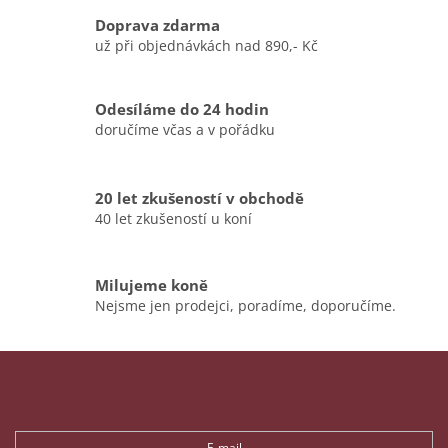
í
p
Doprava zdarma
r
už při objednávkách nad 890,- Kč
v
k
y
v
Odesíláme do 24 hodin
ý
doručíme včas a v pořádku
p
i
s
20 let zkušeností v obchodě
u
40 let zkušeností u koní
Milujeme koně
Nejsme jen prodejci, poradíme, doporučíme.
Z
á
p
Odebírat newsletter
a
E-mail