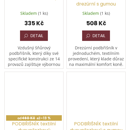
drezúrní s gumou
Skladem
(1 ks)
Skladem
(1 ks)
335 Kč
508 Kč
DETAIL
DETAIL
Vzdušný šňůrový
Drezúrní podbřišník v
podbřišník, který díky své
jednoduchém, textilním
specifické konstrukci ze 14
provedení, který klade důraz
provazů zajišťuje výbornou
na maximální komfort koně.
cirkulaci vzduchu a
Díky velmi měkkému
zabraňuje přehřívání koně v
zpracování je k pokožce
oblasti břicha. Je vyroben
šetrný a nedráždí.
z...
Vybaven...
od
460 Kč
až
–13 %
PODBŘIŠNÍK textilní
PODBŘIŠNÍK textilní