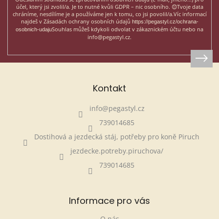
účel, který jsi zvolil/a. Je to nutné kvůli GDPR – nic osobního. 😊
Tvoje data
chráníme, nesdílíme je a používáme jen k tomu, co jsi povolil/a.
Víc informací
najdeš v Zásadách ochrany osobních údajů
https://pegastyl.cz/ochrana-
Souhlas můžeš kdykoli odvolat v zákaznickém účtu nebo na
osobnich-udaju
info@pegastyl.cz.
Kontakt
info
@
pegastyl.cz
739014685
Dostihová a jezdecká stáj, potřeby pro koně Piruch
jezdecke.potreby.piruchova/
739014685
Informace pro vás
O nás