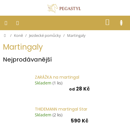
Přejít
na
obsah
NÁKUP
KOŠÍK
Domů
/
Koně
/
Jezdecké pomůcky
/
Martingaly
Dostihy
Martingaly
Jezdci
Nejprodávanější
Koně
ZARÁŽKA na martingal
Skladem
(1 ks)
Stáje
28 Kč
od
Letní
ochrana
proti
THIDEMANN martingal Star
hmyzu
Skladem
(2 ks)
590 Kč
Blog