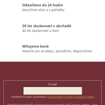
v
Odesíláme do 24 hodin
k
doručíme včas a v pořádku
y
v
ý
p
20 let zkušeností v obchodě
i
40 let zkušeností u koní
s
u
Milujeme koně
Nejsme jen prodejci, poradíme, doporučíme.
Z
á
p
Odebírat newsletter
a
t
E-mail
í
Vložením e-mailu souhlasíte s
podmínkami ochrany osobních údajů
Odesláním souhlasíš se zpracováním osobních údajů (e-mail, jméno...)
pro