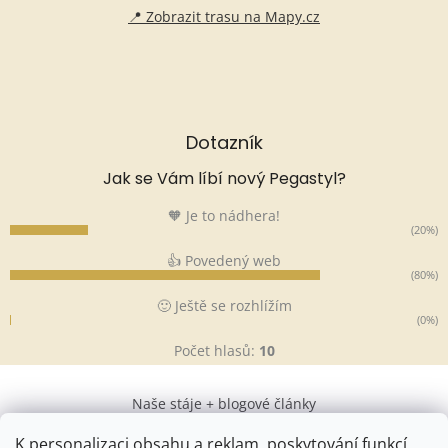
📍 Zobrazit trasu na Mapy.cz
Dotazník
Jak se Vám líbí nový Pegastyl?
🧡 Je to nádhera!
(20%)
👍 Povedený web
(80%)
🙂 Ještě se rozhlížím
(0%)
Počet hlasů:
10
Naše stáje + blogové články
K personalizaci obsahu a reklam, poskytování funkcí