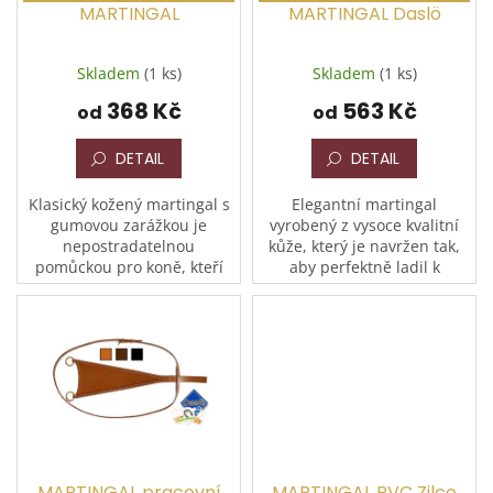
d
MARTINGAL
MARTINGAL Daslö
u
k
Skladem
(1 ks)
Skladem
(1 ks)
t
368 Kč
563 Kč
ů
od
od
DETAIL
DETAIL
Klasický kožený martingal s
Elegantní martingal
gumovou zarážkou je
vyrobený z vysoce kvalitní
nepostradatelnou
kůže, který je navržen tak,
pomůckou pro koně, kteří
aby perfektně ladil k
mají tendenci házet hlavou
uzdečkám značky Daslö.
nebo ji zvedat nad úroveň
Vyniká detailním
otěží. Kvalitní kůže v
zpracováním, kterému
kombinaci s...
dominuje kontrastní...
MARTINGAL pracovní
MARTINGAL PVC Zilco