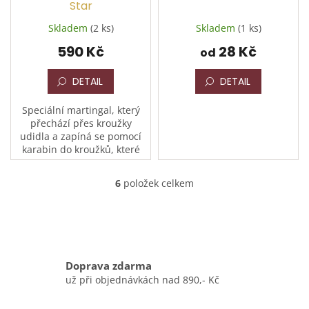
Star
Skladem
(2 ks)
Skladem
(1 ks)
590 Kč
28 Kč
od
DETAIL
DETAIL
Speciální martingal, který
přechází přes kroužky
udidla a zapíná se pomocí
karabin do kroužků, které
jsou našité na otěžích,
vynikající pomůcka pro
6
položek celkem
O
koně, kteří příliš zvedají
v
hlavu
l
á
d
a
Doprava zdarma
c
í
už při objednávkách nad 890,- Kč
p
r