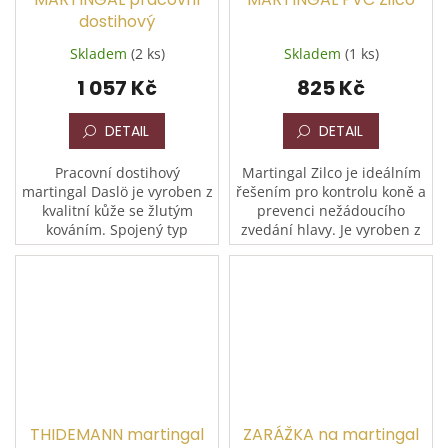
dostihový
Skladem
(2 ks)
Skladem
(1 ks)
1 057 Kč
825 Kč
DETAIL
DETAIL
Pracovní dostihový
Martingal Zilco je ideálním
martingal Daslö je vyroben z
řešením pro kontrolu koně a
kvalitní kůže se žlutým
prevenci nežádoucího
kováním. Spojený typ
zvedání hlavy. Je vyroben z
zajišťuje správné držení
měkkého, ale vysoce
hlavy koně při tréninku a
pevného 13 mm širokého
závodech. Dostupný ve
PVC, které vyniká svou...
dvou...
THIDEMANN martingal
ZARÁŽKA na martingal