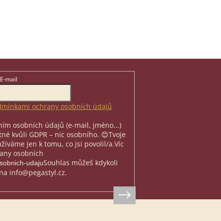
E-mail
mínkami ochrany osobních údajů
ím osobních údajů (e-mail, jméno...)
nutné kvůli GDPR – nic osobního. 😊
Tvoje
íváme jen k tomu, co jsi povolil/a.
Víc
rany osobních
Souhlas můžeš kdykoli
osobnich-udaju
na info@pegastyl.cz.