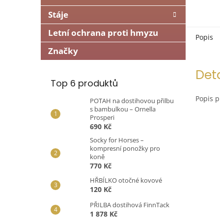
Stáje
Letní ochrana proti hmyzu
Popis
Značky
Det
Top 6 produktů
Popis 
POTAH na dostihovou přilbu
s bambulkou – Ornella
Prosperi
690 Kč
Socky for Horses –
kompresní ponožky pro
koně
770 Kč
HŘBÍLKO otočné kovové
120 Kč
PŘILBA dostihová FinnTack
1 878 Kč