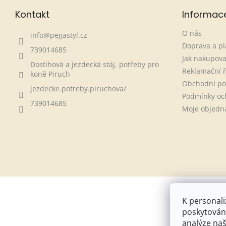
Kontakt
Informac
O nás
info
@
pegastyl.cz
Doprava a pl
739014685
Jak nakupova
Dostihová a jezdecká stáj, potřeby pro
Reklamační 
koně Piruch
Obchodní p
jezdecke.potreby.piruchova/
Podmínky oc
739014685
Moje objedn
K personali
poskytování
analýze naš