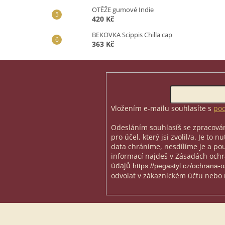
OTĚŽE gumové Indie
420 Kč
BEKOVKA Scippis Chilla cap
363 Kč
Z
á
p
Odebírat newsletter
a
t
Vložením e-mailu souhlasíte s
pod
í
Odesláním souhlasíš se zpracován
pro účel, který jsi zvolil/a. Je to 
data chráníme, nesdílíme je a použ
informací najdeš v Zásadách och
údajů
https://pegastyl.cz/ochrana-
odvolat v zákaznickém účtu nebo 