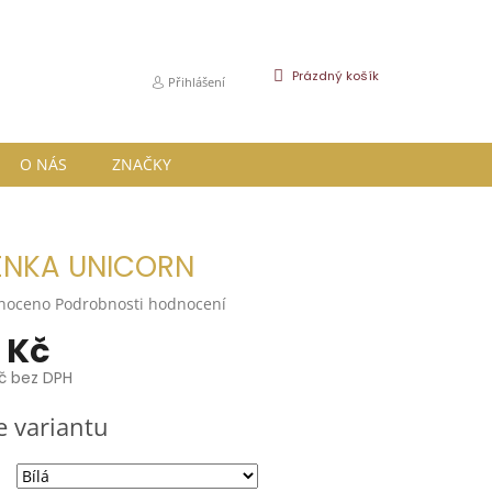
NÁKUPNÍ
Prázdný košík
Přihlášení
KOŠÍK
O NÁS
ZNAČKY
ENKA UNICORN
né
noceno
Podrobnosti hodnocení
ní
 Kč
u
Kč bez DPH
e variantu
k.