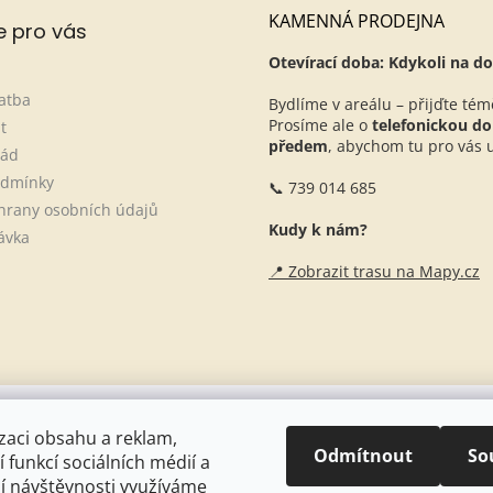
KAMENNÁ PRODEJNA
e pro vás
Otevírací doba: Kdykoli na do
atba
Bydlíme v areálu – přijďte tém
Prosíme ale o
telefonickou d
t
předem
, abychom tu pro vás ur
řád
odmínky
📞 739 014 685
hrany osobních údajů
Kudy k nám?
ávka
📍 Zobrazit trasu na Mapy.cz
Naše stáje + blogové články
zaci obsahu a reklam,
Odmítnout
So
 funkcí sociálních médií a
í návštěvnosti využíváme