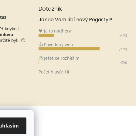
Dotazník
taz
Jak se Vám líbí nový Pegastyl?
ěř kdykoli.
🧡 Je to nádhera!
omluvu
(20%)
čitě byli. 🙂
👍 Povedený web
(80%)
🙂 Ještě se rozhlížím
(0%)
Počet hlasů:
10
uhlasím