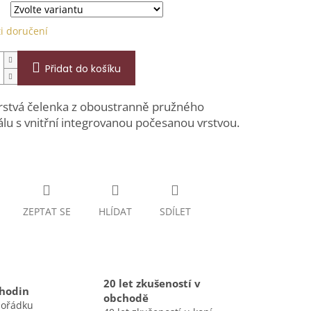
i doručení
Přidat do košíku
rstvá čelenka z oboustranně pružného
lu s vnitřní integrovanou počesanou vrstvou.
ZEPTAT SE
HLÍDAT
SDÍLET
20 let zkušeností v
 hodin
obchodě
pořádku