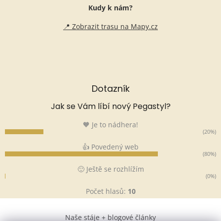
Kudy k nám?
📍 Zobrazit trasu na Mapy.cz
Dotazník
Jak se Vám líbí nový Pegastyl?
🧡 Je to nádhera!
(20%)
👍 Povedený web
(80%)
🙂 Ještě se rozhlížím
(0%)
Počet hlasů:
10
Naše stáje + blogové články