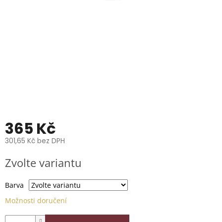
📞
739
014
685.
O
nás
Značky
Přihlášení
365 Kč
301,65 Kč bez DPH
Měrná
Zvolte variantu
cena:
Barva
Možnosti doručení