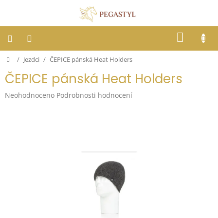
Přejít
na
obsah
NÁKUP
KOŠÍK
Domů
/
Jezdci
/
ČEPICE pánská Heat Holders
Dostihy
ČEPICE pánská Heat Holders
Jezdci
Průměrné
Neohodnoceno
Podrobnosti hodnocení
hodnocení
Koně
produktu
je
0,0
Stáje
z
5
hvězdiček.
Letní
ochrana
proti
hmyzu
Blog