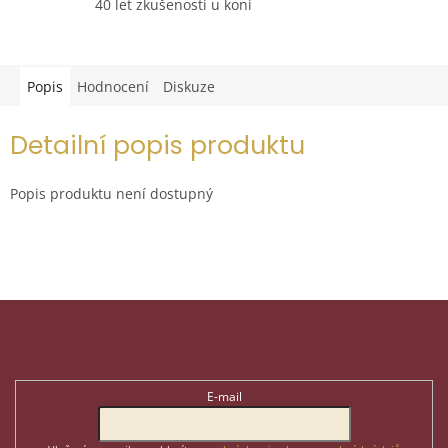
40 let zkušeností u koní
Popis
Hodnocení
Diskuze
Detailní popis produktu
Popis produktu není dostupný
Z
á
p
Odebírat newsletter
a
t
E-mail
í