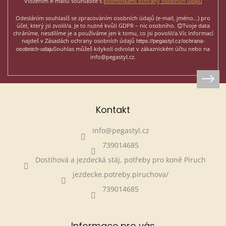
Vložením e-mailu souhlasíte s
podmínkami ochrany osobních údajů
Odesláním souhlasíš se zpracováním osobních údajů (e-mail, jméno...)
pro
účel, který jsi zvolil/a. Je to nutné kvůli GDPR – nic osobního. 😊
Tvoje data
chráníme, nesdílíme je a používáme jen k tomu, co jsi povolil/a.
Víc informací
najdeš v Zásadách ochrany osobních údajů
https://pegastyl.cz/ochrana-
Souhlas můžeš kdykoli odvolat v zákaznickém účtu nebo na
osobnich-udaju
info@pegastyl.cz.
Kontakt
info
@
pegastyl.cz
739014685
Dostihová a jezdecká stáj, potřeby pro koně Piruch
jezdecke.potreby.piruchova/
739014685
Informace pro vás