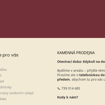
l, jméno...)
pro účel, který jsi zvolil/a. Je to nutné kvůli GDPR – nic
h ochrany osobních údajů
https://pegastyl.cz/ochrana-osobnich-udaju
info@pegastyl.cz.
PŘIHLÁSIT SE
KAMENNÁ PRODEJNA
e pro vás
Otevírací doba: Kdykoli na do
atba
Bydlíme v areálu – přijďte tém
Prosíme ale o
telefonickou d
t
předem
, abychom tu pro vás ur
řád
odmínky
📞 739 014 685
hrany osobních údajů
Kudy k nám?
ávka