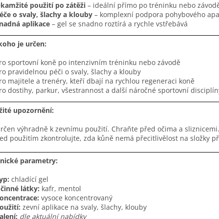
kamžité použití po zátěži
– ideální přímo po tréninku nebo závod
éče o svaly, šlachy a klouby
– komplexní podpora pohybového apa
nadná aplikace
– gel se snadno roztírá a rychle vstřebává
koho je určen:
ro sportovní koně po intenzivním tréninku nebo závodě
ro pravidelnou péči o svaly, šlachy a klouby
ro majitele a trenéry, kteří dbají na rychlou regeneraci koně
ro dostihy, parkur, všestrannost a další náročné sportovní disciplín
žité upozornění:
určen výhradně k zevnímu použití. Chraňte před očima a sliznice
řed použitím zkontrolujte, zda kůně nemá přecitlivělost na složky p
nické parametry:
yp:
chladící gel
činné látky:
kafr, mentol
oncentrace:
vysoce koncentrovaný
oužití:
zevní aplikace na svaly, šlachy, klouby
alení:
dle aktuální nabídky