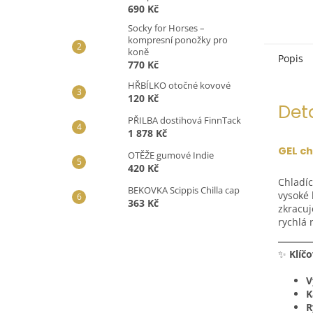
690 Kč
Socky for Horses –
kompresní ponožky pro
koně
Popis
770 Kč
HŘBÍLKO otočné kovové
120 Kč
Det
PŘILBA dostihová FinnTack
1 878 Kč
GEL ch
OTĚŽE gumové Indie
420 Kč
Chladíc
BEKOVKA Scippis Chilla cap
vysoké 
363 Kč
zkracuj
rychlá 
✨
Klíčo
V
K
R