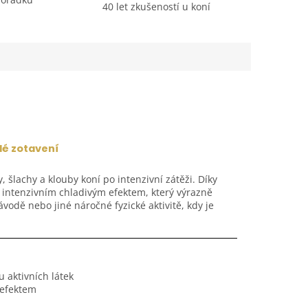
40 let zkušeností u koní
lé zotavení
y, šlachy a klouby koní po intenzivní zátěži. Díky
ě intenzivním chladivým efektem, který výrazně
vodě nebo jiné náročné fyzické aktivitě, kdy je
 aktivních látek
 efektem