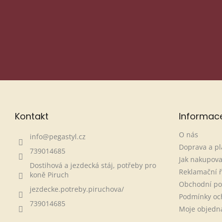
Odesláním souhlasíš se zpracováním osobních údajů (e-mai
jen k tomu, co jsi povolil/a.
Víc informací najdeš v Zásadác
Kontakt
Informac
O nás
info
@
pegastyl.cz
Doprava a pl
739014685
Jak nakupova
Dostihová a jezdecká stáj, potřeby pro
Reklamační 
koně Piruch
Obchodní p
jezdecke.potreby.piruchova/
Podmínky oc
739014685
Moje objedn