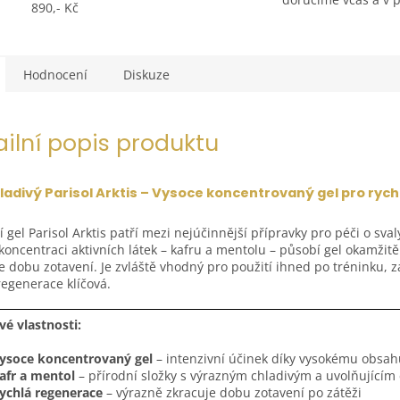
890,- Kč
Hodnocení
Diskuze
ailní popis produktu
ladivý Parisol Arktis – Vysoce koncentrovaný gel pro rych
í gel Parisol Arktis patří mezi nejúčinnější přípravky pro péči o sval
koncentraci aktivních látek – kafru a mentolu – působí gel okamžit
e dobu zotavení. Je zvláště vhodný pro použití ihned po tréninku, zá
regenerace klíčová.
vé vlastnosti:
ysoce koncentrovaný gel
– intenzivní účinek díky vysokému obsahu
afr a mentol
– přírodní složky s výrazným chladivým a uvolňujícím
ychlá regenerace
– výrazně zkracuje dobu zotavení po zátěži