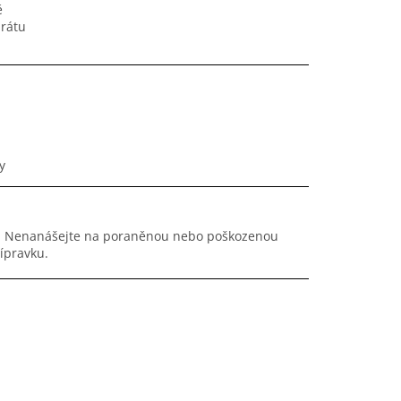
ě
rátu
y
mi. Nenanášejte na poraněnou nebo poškozenou
řípravku.