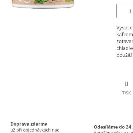
Vysoce 
kafrem
zotaven
chladiv
použit
TISK
Doprava zdarma
Odesíláme do 24
už při objednávkách nad
doručíme včas a v 