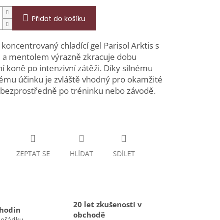
Přidat do košíku
koncentrovaný chladící gel Parisol Arktis s
 a mentolem výrazně zkracuje dobu
í koně po intenzivní zátěži. Díky silnému
ému účinku je zvláště vhodný pro okamžité
í bezprostředně po tréninku nebo závodě.
ZEPTAT SE
HLÍDAT
SDÍLET
20 let zkušeností v
 hodin
obchodě
pořádku