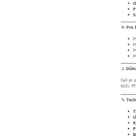
O
P
S
🎯
Pro 
P
P
P
P
⚠️
Důle
Gel je 
kůži. P
🔧
Tech
T
Ú
K
P
B