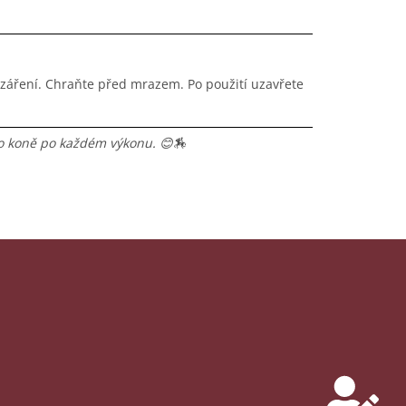
áření. Chraňte před mrazem. Po použití uzavřete
eho koně po každém výkonu. 😊🏇
ů