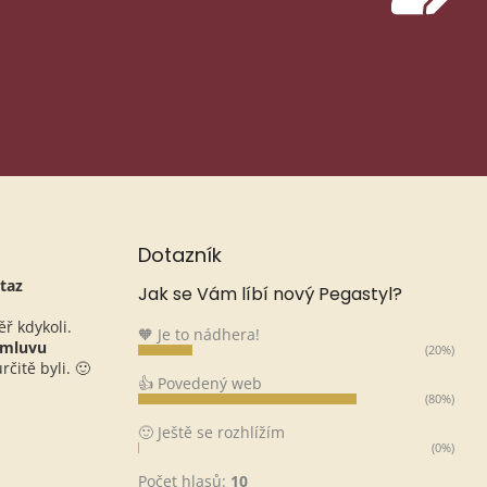
 osobního. 😊
Tvoje data chráníme, nesdílíme je a používáme
Souhlas můžeš kdykoli odvolat v zákaznickém účtu nebo na
Dotazník
taz
Jak se Vám líbí nový Pegastyl?
ěř kdykoli.
🧡 Je to nádhera!
omluvu
(20%)
čitě byli. 🙂
👍 Povedený web
(80%)
🙂 Ještě se rozhlížím
(0%)
Počet hlasů:
10