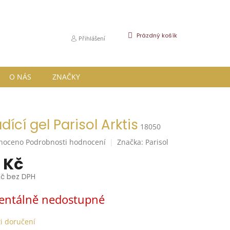
NÁKUPNÍ
Prázdný košík
Přihlášení
KOŠÍK
O NÁS
ZNAČKY
dící gel Parisol Arktis
18050
né
noceno
Podrobnosti hodnocení
Značka:
Parisol
ní
 Kč
u
Kč bez DPH
ntálně nedostupné
k.
i doručení