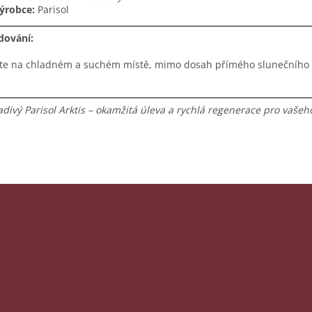
ýrobce:
Parisol
dování:
jte na chladném a suchém místě, mimo dosah přímého slunečního z
adivý Parisol Arktis – okamžitá úleva a rychlá regenerace pro vaš
ých produktech na našem e-shopu.
E-mail
Vložením e-mailu souhlasíte s
podmínkami ochrany osobních údaj