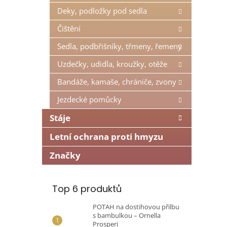
n
Deky, podložky pod sedla
e
l
Čištění
Sedla, podbřišníky, třmeny, řemeny
Uzdečky, udidla, kroužky, otěže
Bandáže, kamaše, chrániče, zvony
Jezdecké pomůcky
Stáje
Letní ochrana proti hmyzu
Značky
Top 6 produktů
POTAH na dostihovou přilbu
s bambulkou – Ornella
Prosperi