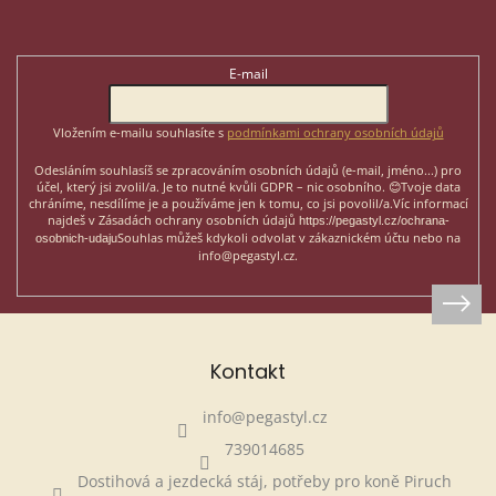
á
p
Odebírat newsletter
a
t
E-mail
í
Vložením e-mailu souhlasíte s
podmínkami ochrany osobních údajů
Odesláním souhlasíš se zpracováním osobních údajů (e-mail, jméno...)
pro
účel, který jsi zvolil/a. Je to nutné kvůli GDPR – nic osobního. 😊
Tvoje data
chráníme, nesdílíme je a používáme jen k tomu, co jsi povolil/a.
Víc informací
najdeš v Zásadách ochrany osobních údajů
https://pegastyl.cz/ochrana-
Souhlas můžeš kdykoli odvolat v zákaznickém účtu nebo na
osobnich-udaju
info@pegastyl.cz.
Kontakt
info
@
pegastyl.cz
739014685
Dostihová a jezdecká stáj, potřeby pro koně Piruch