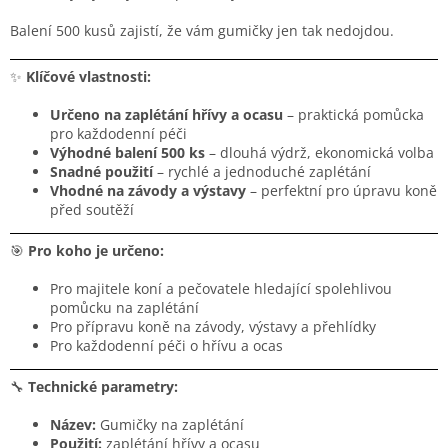
Balení 500 kusů zajistí, že vám gumičky jen tak nedojdou.
✨
Klíčové vlastnosti:
Určeno na zaplétání hřívy a ocasu
– praktická pomůcka
pro každodenní péči
Výhodné balení 500 ks
– dlouhá výdrž, ekonomická volba
Snadné použití
– rychlé a jednoduché zaplétání
Vhodné na závody a výstavy
– perfektní pro úpravu koně
před soutěží
🎯
Pro koho je určeno:
Pro majitele koní a pečovatele hledající spolehlivou
pomůcku na zaplétání
Pro přípravu koně na závody, výstavy a přehlídky
Pro každodenní péči o hřívu a ocas
🔧
Technické parametry:
Název:
Gumičky na zaplétání
Použití:
zaplétání hřívy a ocasu