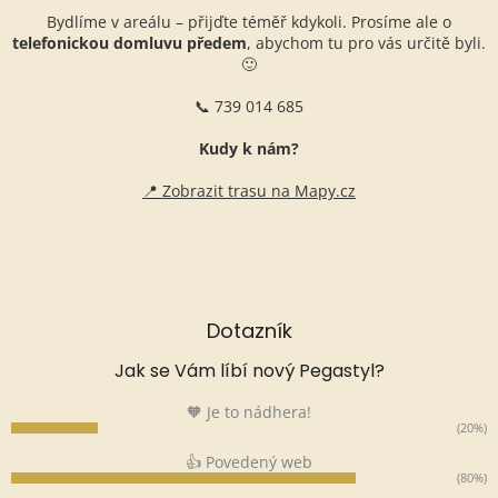
Bydlíme v areálu – přijďte téměř kdykoli. Prosíme ale o
telefonickou domluvu předem
, abychom tu pro vás určitě byli.
🙂
📞 739 014 685
Kudy k nám?
📍 Zobrazit trasu na Mapy.cz
Dotazník
Jak se Vám líbí nový Pegastyl?
🧡 Je to nádhera!
(20%)
👍 Povedený web
(80%)