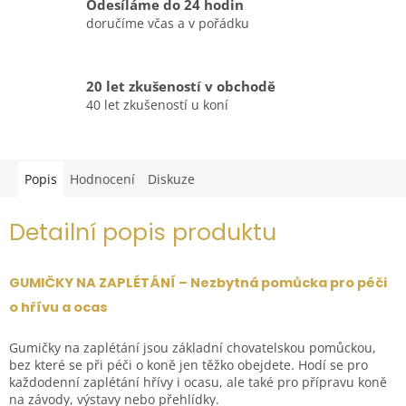
Odesíláme do 24 hodin
doručíme včas a v pořádku
20 let zkušeností v obchodě
40 let zkušeností u koní
Popis
Hodnocení
Diskuze
Detailní popis produktu
GUMIČKY NA ZAPLÉTÁNÍ – Nezbytná pomůcka pro péči
o hřívu a ocas
Gumičky na zaplétání jsou základní chovatelskou pomůckou,
bez které se při péči o koně jen těžko obejdete. Hodí se pro
každodenní zaplétání hřívy i ocasu, ale také pro přípravu koně
na závody, výstavy nebo přehlídky.