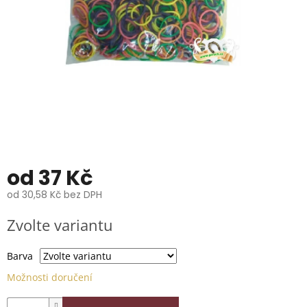
📞
739
014
685.
O
nás
Značky
Přihlášení
od
37 Kč
od
30,58 Kč
bez DPH
Měrná
Zvolte variantu
cena:
Barva
Možnosti doručení