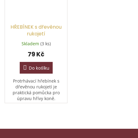
HŘEBÍNEK s dřevěnou
rukojetí
Skladem
(3 ks)
79 Kč
Do košíku
Protrhávací hřebínek s
dřevěnou rukojetí je
praktická pomůcka pro
úpravu hřívy koně.
Umožňuje snadné ztenčení
a rozčesání bez zbytečného
tahání. Ideální pro
každodenní péči i...
Z