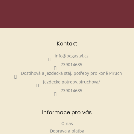
info@pegastyl.cz.
PŘIHLÁSIT SE
Kontakt
info
@
pegastyl.cz
739014685
Dostihová a jezdecká stáj, potřeby pro koně Piruch
jezdecke.potreby.piruchova/
739014685
Informace pro vás
O nás
Doprava a platba