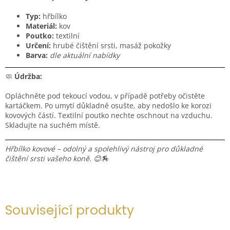
Typ:
hřbílko
Materiál:
kov
Poutko:
textilní
Určení:
hrubé čištění srsti, masáž pokožky
Barva:
dle aktuální nabídky
🧼
Údržba:
Opláchněte pod tekoucí vodou, v případě potřeby očistěte
kartáčkem. Po umytí důkladně osušte, aby nedošlo ke korozi
kovových částí. Textilní poutko nechte oschnout na vzduchu.
Skladujte na suchém místě.
Hřbílko kovové – odolný a spolehlivý nástroj pro důkladné
čištění srsti vašeho koně. 😊🏇
Související produkty