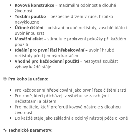
Kovová konstrukce
– maximální odolnost a dlouhá
životnost
Textilní poutko
– bezpečné držení v ruce, hřbílko
nevyklouzne
Účinné čištění
– odstraní hrubé nečistoty, zaschlé bláto i
uvolněnou srst
Masážní efekt
– stimuluje prokrvení pokožky při každém
použití
Ideální pro první fázi hřebelcování
– uvolní hrubé
nečistoty před jemným kartáčem
Vhodné pro každodenní použití
– nezbytná součást
výbavy každé stáje
🎯
Pro koho je určeno:
Pro každodenní hřebelcování jako první fáze čištění srsti
Pro koně, kteří přicházejí z výběhu se zaschlými
nečistotami a blátem
Pro majitele, kteří preferují kovové nástroje s dlouhou
životností
Do každé stáje jako základní a odolný nástroj péče o koně
🔧
Technické parametry: