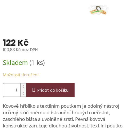
📞
739
014
685.
O
nás
122 Kč
Značky
100,83 Kč bez DPH
Měrná
Přihlášení
Skladem
(1 ks)
cena:
Možnosti doručení
Přidat do košíku
Kovové hřbílko s textilním poutkem je odolný nástroj
určený k účinnému odstranění hrubých nečistot,
zaschlého bláta a uvolněné srsti. Pevná kovová
konstrukce zaručuje dlouhou životnost, textilní poutko