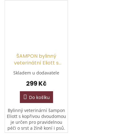
ŠAMPON bylinný
veterinátní Eliott s
kopřivou
Skladem u dodavatele
299 Kč
Do košíku
Bylinný veterinární šampon
Eliott s kopřivou dvoudomou
je určen pro pravidelnou
péči o srst a žíně koní i psů.
Podporuje prokrvení