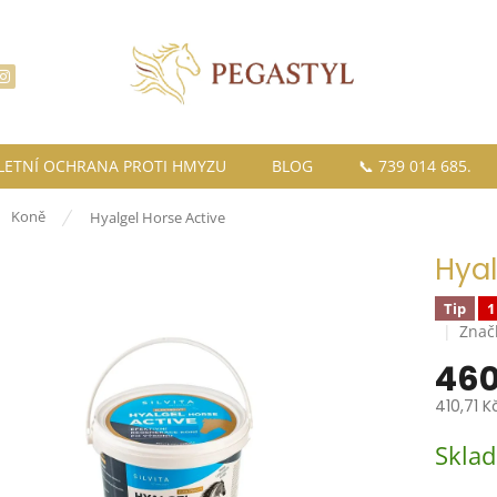
LETNÍ OCHRANA PROTI HMYZU
BLOG
📞 739 014 685.
ů
Koně
Hyalgel Horse Active
Hyal
Tip
1
Znač
460
410,71 K
Měrná
Skla
cena: