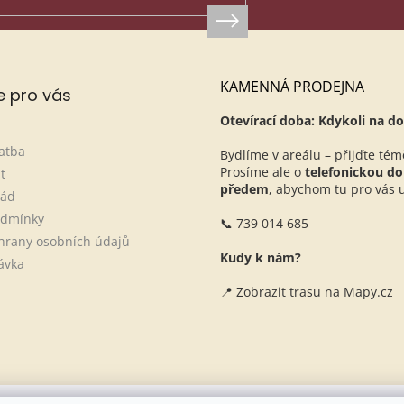
KAMENNÁ PRODEJNA
e pro vás
Otevírací doba: Kdykoli na do
atba
Bydlíme v areálu – přijďte tém
Prosíme ale o
telefonickou d
t
předem
, abychom tu pro vás ur
řád
odmínky
📞 739 014 685
hrany osobních údajů
Kudy k nám?
ávka
📍 Zobrazit trasu na Mapy.cz