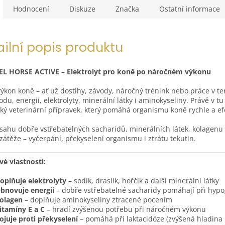
Hodnocení
Diskuze
Značka
Ostatní informace
ailní popis produktu
L HORSE ACTIVE – Elektrolyt pro koně po náročném výkonu
ýkon koně – ať už dostihy, závody, náročný trénink nebo práce v 
vodu, energii, elektrolyty, minerální látky i aminokyseliny. Právě v tu
cký veterinární přípravek, který pomáhá organismu koně rychle a efe
sahu dobře vstřebatelných sacharidů, minerálních látek, kolagenu
 zátěže – vyčerpání, překyselení organismu i ztrátu tekutin.
vé vlastnosti:
oplňuje elektrolyty
– sodík, draslík, hořčík a další minerální látky
bnovuje energii
– dobře vstřebatelné sacharidy pomáhají při hypo
olagen
– doplňuje aminokyseliny ztracené pocením
itamíny E a C
– hradí zvýšenou potřebu při náročném výkonu
ojuje proti překyselení
– pomáhá při laktacidóze (zvýšená hladina 