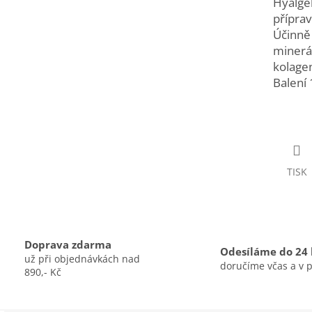
Hyalgel
přípra
Účinně 
minerál
kolagen
Balení
TISK
Doprava zdarma
Odesíláme do 24
už při objednávkách nad
doručíme včas a v 
890,- Kč