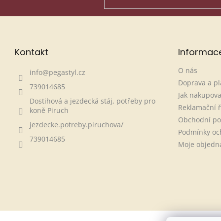
Kontakt
Informac
O nás
info
@
pegastyl.cz
Doprava a pl
739014685
Jak nakupova
Dostihová a jezdecká stáj, potřeby pro
Reklamační 
koně Piruch
Obchodní p
jezdecke.potreby.piruchova/
Podmínky oc
739014685
Moje objedn