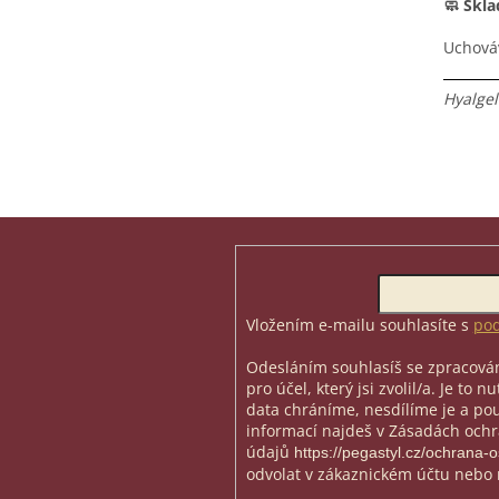
🧼 Skla
Uchová
Hyalge
Z
á
p
Odebírat newsletter
a
t
Vložením e-mailu souhlasíte s
pod
í
Odesláním souhlasíš se zpracován
pro účel, který jsi zvolil/a. Je to 
data chráníme, nesdílíme je a použ
informací najdeš v Zásadách och
údajů
https://pegastyl.cz/ochrana-
odvolat v zákaznickém účtu nebo 