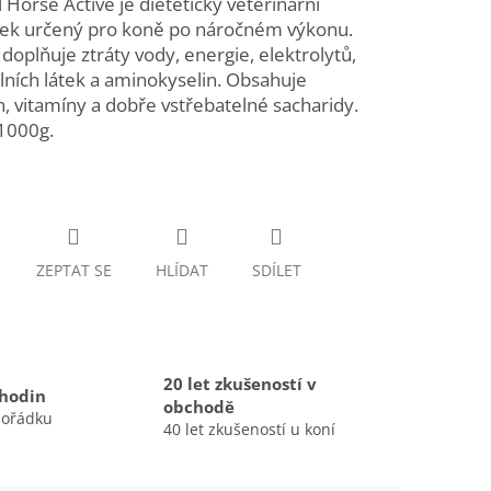
 Horse Active je dietetický veterinární
vek určený pro koně po náročném výkonu.
doplňuje ztráty vody, energie, elektrolytů,
ních látek a aminokyselin. Obsahuje
, vitamíny a dobře vstřebatelné sacharidy.
 1000g.
ZEPTAT SE
HLÍDAT
SDÍLET
20 let zkušeností v
 hodin
obchodě
pořádku
40 let zkušeností u koní