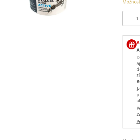
Možnost
A
A
D
a
d
z
K
J
p
o
N
z
P