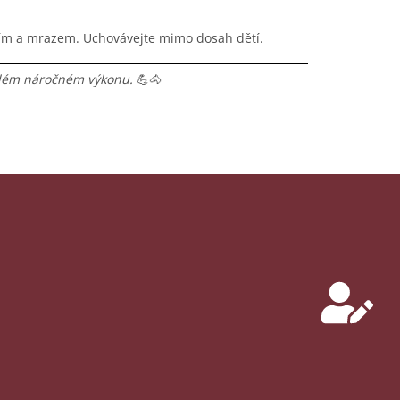
ím a mrazem. Uchovávejte mimo dosah dětí.
ždém náročném výkonu.
💪🐴