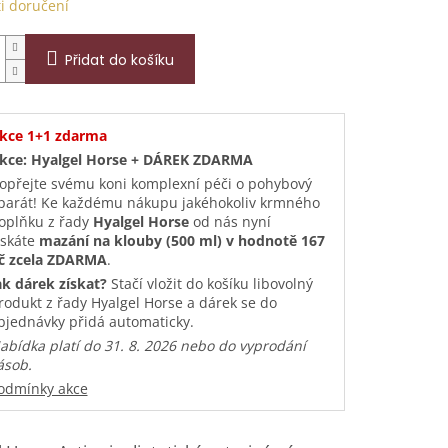
i doručení
Přidat do košíku
kce 1+1 zdarma
kce: Hyalgel Horse + DÁREK ZDARMA
opřejte svému koni komplexní péči o pohybový
parát! Ke každému nákupu jakéhokoliv krmného
oplňku z řady
Hyalgel Horse
od nás nyní
ískáte
mazání na klouby (500 ml) v hodnotě 167
č zcela ZDARMA
.
ak dárek získat?
Stačí vložit do košíku libovolný
rodukt z řady Hyalgel Horse a dárek se do
bjednávky přidá automaticky.
abídka platí do 31. 8. 2026 nebo do vyprodání
ásob.
odmínky akce