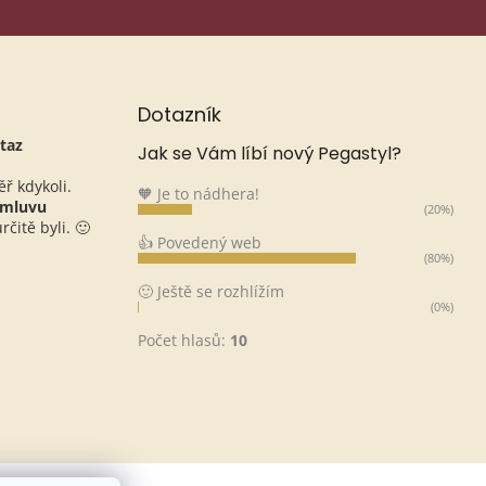
Dotazník
taz
Jak se Vám líbí nový Pegastyl?
ěř kdykoli.
🧡 Je to nádhera!
omluvu
(20%)
čitě byli. 🙂
👍 Povedený web
(80%)
🙂 Ještě se rozhlížím
(0%)
Počet hlasů:
10