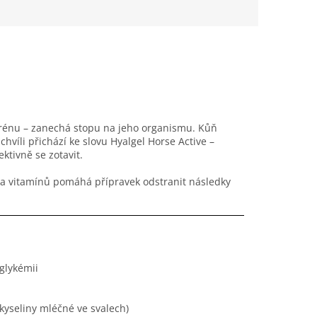
terénu – zanechá stopu na jeho organismu. Kůň
 chvíli přichází ke slovu Hyalgel Horse Active –
ktivně se zotavit.
 a vitamínů pomáhá přípravek odstranit následky
glykémii
kyseliny mléčné ve svalech)