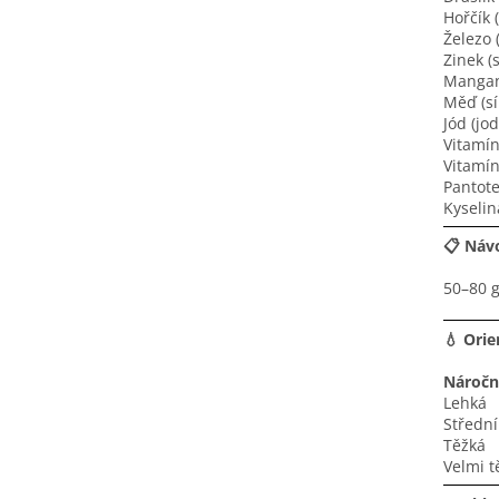
Hořčík 
Železo 
Zinek (
Mangan
Měď (s
Jód (jo
Vitamín
Vitamín
Pantot
Kyselin
📋 Návo
50–80 g
💧 Orie
Náročn
Lehká
Střední
Těžká
Velmi t