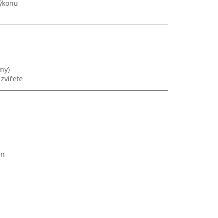
výkonu
ny)
 zvířete
en