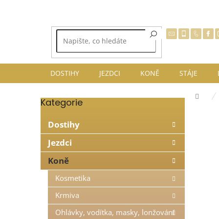
Přejít
na
obsah
DOSTIHY
JEZDCI
KONĚ
STÁJE
Dom
Kategorie
Přeskočit
P
kategorie
o
Dostihy
s
t
Jezdci
r
Koně
a
n
Kosmetika
n
í
Krmiva
p
Ohlávky, vodítka, masky, lonžování
a