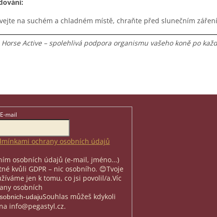
dování:
vejte na suchém a chladném místě, chraňte před slunečním zářen
l Horse Active – spolehlivá podpora organismu vašeho koně po ka
E-mail
mínkami ochrany osobních údajů
ím osobních údajů (e-mail, jméno...)
nutné kvůli GDPR – nic osobního. 😊
Tvoje
íváme jen k tomu, co jsi povolil/a.
Víc
rany osobních
Souhlas můžeš kdykoli
osobnich-udaju
na info@pegastyl.cz.