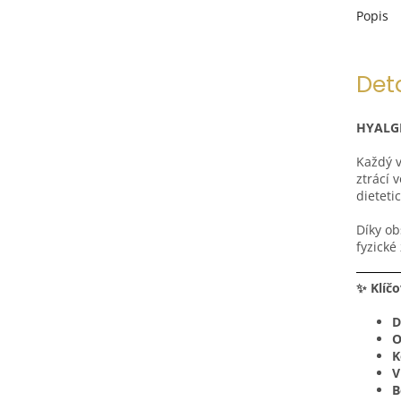
Popis
Det
HYALGE
Každý v
ztrácí 
dieteti
Díky ob
fyzické
✨ Klíčo
D
O
K
V
B