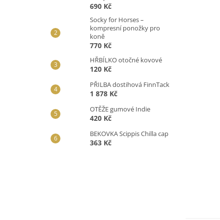
690 Kč
Socky for Horses –
kompresní ponožky pro
koně
770 Kč
HŘBÍLKO otočné kovové
120 Kč
PŘILBA dostihová FinnTack
1 878 Kč
OTĚŽE gumové Indie
420 Kč
BEKOVKA Scippis Chilla cap
363 Kč