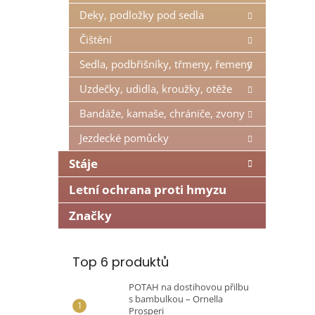
n
Deky, podložky pod sedla
e
l
Čištění
Sedla, podbřišníky, třmeny, řemeny
Uzdečky, udidla, kroužky, otěže
Bandáže, kamaše, chrániče, zvony
Jezdecké pomůcky
Stáje
Letní ochrana proti hmyzu
Značky
Top 6 produktů
POTAH na dostihovou přilbu
s bambulkou – Ornella
Prosperi