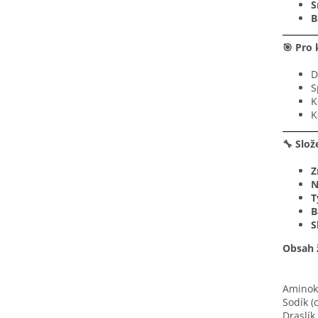
S
B
🎯 Pro 
D
S
K
K
🔧 Slož
Z
N
T
B
S
Obsah 
Aminoky
Sodík (
Draslík