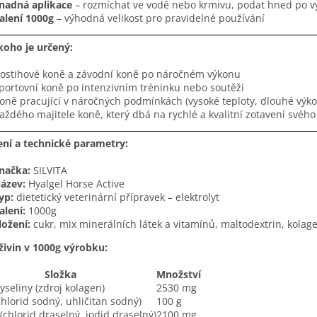
nadná aplikace
– rozmíchat ve vodě nebo krmivu, podat hned po 
alení 1000g
– výhodná velikost pro pravidelné používání
koho je určený:
ostihové koně a závodní koně po náročném výkonu
portovní koně po intenzivním tréninku nebo soutěži
oně pracující v náročných podmínkách (vysoké teploty, dlouhé výko
aždého majitele koně, který dbá na rychlé a kvalitní zotavení svého
ení a technické parametry:
načka:
SILVITA
ázev:
Hyalgel Horse Active
yp:
dietetický veterinární přípravek – elektrolyt
alení:
1000g
ložení:
cukr, mix minerálních látek a vitamínů, maltodextrin, kolag
živin v 1000g výrobku:
Složka
Množství
seliny (zdroj kolagen)
2530 mg
chlorid sodný, uhličitan sodný)
100 g
 (chlorid draselný, jodid draselný)
2100 mg