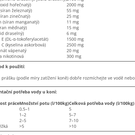
(oxid hořečnatý)
2000 mg
(síran železnatý)
55 mg
síran zinečnatý)
25 mg
 (síran manganatý)
11 mg
íran měďnatý)
15 mg
did draselný)
6 mg
 E (DL-α-tokoferylacetát)
1500 mg
 C (kyselina askorbová)
2500 mg
enát vápenatý
20 mg
a nikotinová
300 mg
d k použití:
 prášku (podle míry zatížení koně) dobře rozmíchejte ve vodě nebo
ntační potřeba vody u koní:
ost práce
Množství potu (l/100kg)
Celková potřeba vody (l/100kg)
0,5–1
5
1–2
5–7
2–5
7–10
ěžká
>5
>10