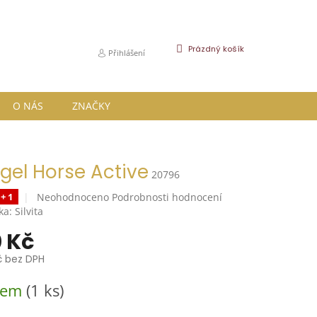
NÁKUPNÍ
Prázdný košík
Přihlášení
KOŠÍK
O NÁS
ZNAČKY
gel Horse Active
20796
Průměrné
Neohodnoceno
Podrobnosti hodnocení
 + 1
hodnocení
ka:
Silvita
produktu
 Kč
je
0,0
č bez DPH
z
5
dem
(1 ks)
hvězdiček.