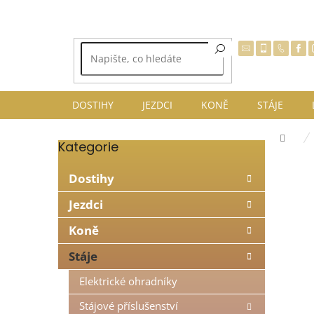
Přejít
na
obsah
DOSTIHY
JEZDCI
KONĚ
STÁJE
Dom
Kategorie
Přeskočit
P
kategorie
o
Dostihy
s
t
Jezdci
r
Koně
a
n
Stáje
n
í
Elektrické ohradníky
p
Stájové příslušenství
a