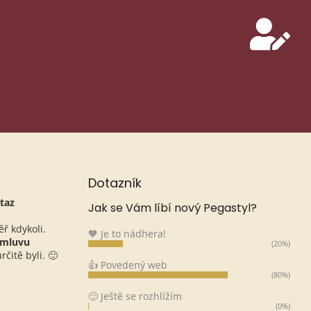
Dotazník
taz
Jak se Vám líbí nový Pegastyl?
ěř kdykoli.
🧡 Je to nádhera!
omluvu
(20%)
čitě byli. 🙂
👍 Povedený web
(80%)
🙂 Ještě se rozhlížím
(0%)