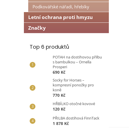
n
Podkovářské nářadí, hřebíky
e
l
Letní ochrana proti hmyzu
Značky
Top 6 produktů
POTAH na dostihovou přilbu
s bambulkou – Ornella
Prosperi
690 Kč
Socky for Horses –
kompresní ponožky pro
koně
770 Kč
HŘBÍLKO otočné kovové
120 Kč
PŘILBA dostihová FinnTack
1 878 Kč