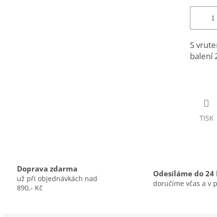
S vrut
balení 
TISK
Doprava zdarma
Odesíláme do 24
už při objednávkách nad
doručíme včas a v 
890,- Kč