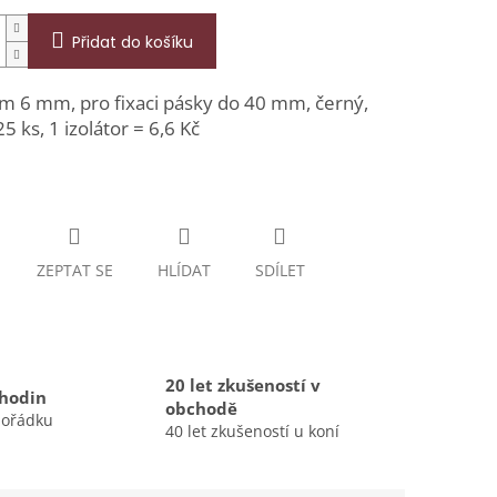
Přidat do košíku
em 6 mm, pro fixaci pásky do 40 mm, černý,
25 ks, 1 izolátor = 6,6 Kč
ZEPTAT SE
HLÍDAT
SDÍLET
20 let zkušeností v
 hodin
obchodě
pořádku
40 let zkušeností u koní