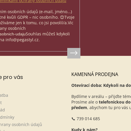
mínkami ochrany osobních údajů
ím osobních údajů (e-mail, jméno...)
nutné kvůli GDPR – nic osobního. 😊
Tvoje
íváme jen k tomu, co jsi povolil/a.
Víc
rany osobních
Souhlas můžeš kdykoli
osobnich-udaju
na info@pegastyl.cz.
KAMENNÁ PRODEJNA
e pro vás
Otevírací doba: Kdykoli na do
atba
Bydlíme v areálu – přijďte tém
Prosíme ale o
telefonickou d
t
předem
, abychom tu pro vás ur
řád
odmínky
📞 739 014 685
hrany osobních údajů
Kudy k nám?