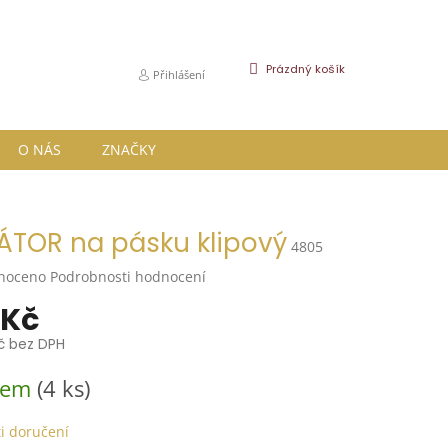
NÁKUPNÍ
Prázdný košík
Přihlášení
KOŠÍK
O NÁS
ZNAČKY
ÁTOR na pásku klipový
4805
né
noceno
Podrobnosti hodnocení
ní
 Kč
u
Kč bez DPH
dem
(4 ks)
k.
i doručení