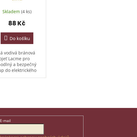
Skladem
(4 ks)
88 Kč
Do košíku
ná vodivá bránová
ojeť Lacme pro
odlný a bezpečný
up do elektrického
ocení. Typ s krytou
žinou, celková délka
m, délka plastové
ojeti 15cm,
měr...
E-mail