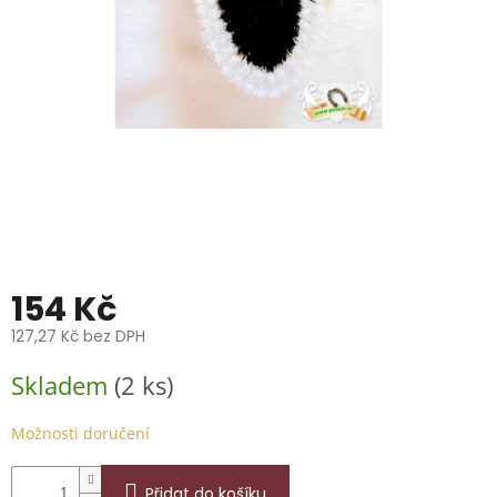
📞
739
014
685.
O
nás
Značky
Přihlášení
154 Kč
127,27 Kč bez DPH
Měrná
Skladem
(2 ks)
cena:
Možnosti doručení
Přidat do košíku