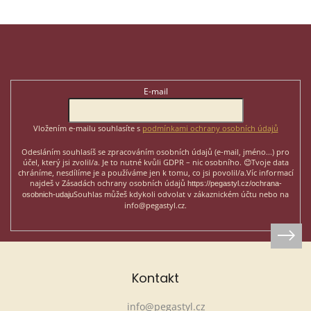
Z
á
p
Odebírat newsletter
a
t
E-mail
í
Vložením e-mailu souhlasíte s
podmínkami ochrany osobních údajů
Odesláním souhlasíš se zpracováním osobních údajů (e-mail, jméno...)
pro
účel, který jsi zvolil/a. Je to nutné kvůli GDPR – nic osobního. 😊
Tvoje data
chráníme, nesdílíme je a používáme jen k tomu, co jsi povolil/a.
Víc informací
najdeš v Zásadách ochrany osobních údajů
https://pegastyl.cz/ochrana-
Souhlas můžeš kdykoli odvolat v zákaznickém účtu nebo na
osobnich-udaju
info@pegastyl.cz.
Kontakt
info
@
pegastyl.cz