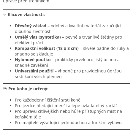
úpravě před tréninkem.
✨
Klíčové vlastnosti:
Dřevěný základ
– odolný a kvalitní materiál zaručující
dlouhou životnost
Umělý vlas (syntetika)
– pevné a trvanlivé štětiny pro
efektivní práci
Kompaktní velikost (18 x 8 cm)
– skvěle padne do ruky a
snadno se skladuje
Nylonové poutko
– praktický prvek pro jistý úchop a
snadné zavěšení
Univerzální použití
– vhodné pro pravidelnou údržbu
srsti koní všech plemen
🎯
Pro koho je určený:
Pro každodenní čištění srsti koně
Pro jezdce hledající menší a lépe ovladatelný kartáč
Pro úpravu citlivějších nebo hůře přístupných míst na
koňském těle
Pro majitele vyžadující jednoduchou a funkční výbavu