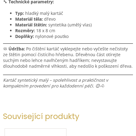
🔧
Technické parametry:
Typ:
hladký malý kartáč
Materiál těla:
dřevo
Materiál štětin:
syntetika (umělý vlas)
Rozměry:
18 x 8 cm
Doplňky:
nylonové poutko
🧼
Údržba:
Po čištění kartáč vyklepejte nebo vyčešte nečistoty
ze štětin pomocí čistícího hřebenu. Dřevěnou část otírejte
suchým nebo lehce navlhčeným hadříkem; nevystavujte
dlouhodobě nadměrné vlhkosti, aby nedošlo k poškození dřeva.
Kartáč syntetický malý – spolehlivost a praktičnost v
kompaktním provedení pro každodenní péči. 😊🐴
Související produkty