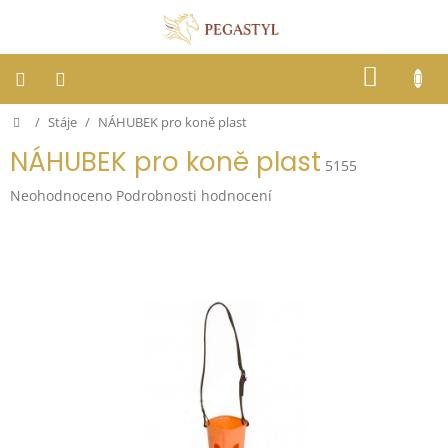
Přejít
na
obsah
NÁKUP
KOŠÍK
Domů
/
Stáje
/
NÁHUBEK pro koně plast
Dostihy
NÁHUBEK pro koně plast
5155
Jezdci
Průměrné
Neohodnoceno
Podrobnosti hodnocení
hodnocení
Koně
produktu
je
0,0
Stáje
z
5
hvězdiček.
Letní
ochrana
proti
hmyzu
Blog