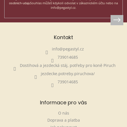
Souhlas můžeš kdykoli odvolat v zákaznickém účtu nebo na
osobnich-udaju
info@pegastyl.cz.
Kontakt
info
@
pegastyl.cz
739014685
Dostihová a jezdecká stáj, potřeby pro koně Piruch
jezdecke.potreby.piruchova/
739014685
Informace pro vás
O nás
Doprava a platba