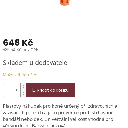
📞
739
014
685.
O
nás
648 Kč
Značky
535,54 Kč bez DPH
Měrná
Přihlášení
Skladem u dodavatele
cena:
Možnosti doručení
Přidat do košíku
Plastový náhubek pro koně určený při zdravotních a
zažívacích potížích a jako prevence proti strhávání
bandáží nebo dek. Univerzální velikost vhodná pro
většinu koní. Barva oranžová.