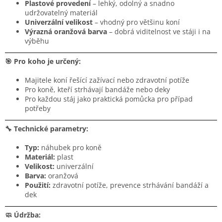
Plastové provedení
– lehký, odolný a snadno
udržovatelný materiál
Univerzální velikost
– vhodný pro většinu koní
Výrazná oranžová barva
– dobrá viditelnost ve stáji i na
výběhu
🎯 Pro koho je určený:
Majitele koní řešící zažívací nebo zdravotní potíže
Pro koně, kteří strhávají bandáže nebo deky
Pro každou stáj jako praktická pomůcka pro případ
potřeby
🔧 Technické parametry:
Typ:
náhubek pro koně
Materiál:
plast
Velikost:
univerzální
Barva:
oranžová
Použití:
zdravotní potíže, prevence strhávání bandáží a
dek
🧼 Údržba: