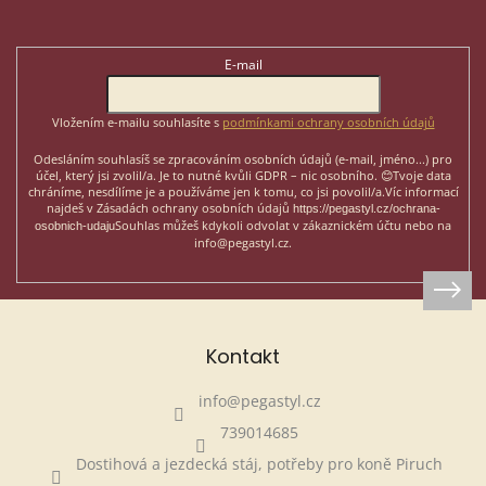
p
Odebírat newsletter
a
t
E-mail
í
Vložením e-mailu souhlasíte s
podmínkami ochrany osobních údajů
Odesláním souhlasíš se zpracováním osobních údajů (e-mail, jméno...)
pro
účel, který jsi zvolil/a. Je to nutné kvůli GDPR – nic osobního. 😊
Tvoje data
chráníme, nesdílíme je a používáme jen k tomu, co jsi povolil/a.
Víc informací
najdeš v Zásadách ochrany osobních údajů
https://pegastyl.cz/ochrana-
Souhlas můžeš kdykoli odvolat v zákaznickém účtu nebo na
osobnich-udaju
info@pegastyl.cz.
Kontakt
info
@
pegastyl.cz
739014685
Dostihová a jezdecká stáj, potřeby pro koně Piruch