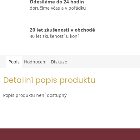
Odesíláme do 24 hodin
doručíme včas a v pořádku
20 let zkušeností v obchodě
40 let zkušeností u koní
Popis
Hodnocení
Diskuze
Detailní popis produktu
Popis produktu není dostupný
Z
á