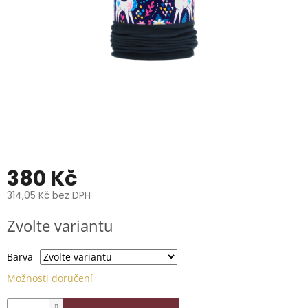
📞
739
014
685.
O
nás
Značky
Přihlášení
380 Kč
314,05 Kč bez DPH
Měrná
Zvolte variantu
cena:
Barva
Možnosti doručení