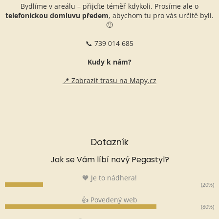
Bydlíme v areálu – přijďte téměř kdykoli. Prosíme ale o
telefonickou domluvu předem
, abychom tu pro vás určitě byli.
🙂
📞 739 014 685
Kudy k nám?
📍 Zobrazit trasu na Mapy.cz
Dotazník
Jak se Vám líbí nový Pegastyl?
🧡 Je to nádhera!
(20%)
👍 Povedený web
(80%)