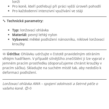
lonži
Pro koně, kteří potřebují při práci vyšší úroveň pohodlí
Pro každodenní intenzivní využívání ve stáji
🔧
Technické parametry:
Typ:
lonžovací ohlávka
Materiál:
pevný lehký nylon
Vybavení:
měkké podložení nánosníku, niklové lonžovací
kroužky
🧼
Údržba:
Ohlávku udržujte v čistotě pravidelným otíráním
vlhkým hadříkem. V případě silnějšího znečištění ji lze vyprat v
jemném pracím prostředku (doporučujeme chránit kroužky v
pracím sáčku). Skladujte na suchém místě tak, aby nedošlo k
deformaci podložení.
Lonžovací ohlávka AWA – spojení odolnosti a šetrné péče o
vašeho koně. 😊🐴