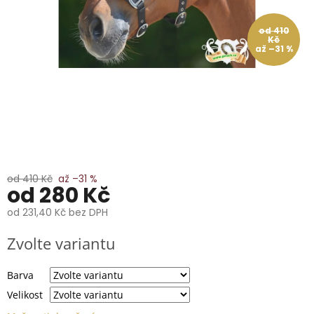
📞
739
014
od 410
685.
Kč
až –31 %
O
nás
Značky
Přihlášení
od 410 Kč
až –31 %
od
280 Kč
od
231,40 Kč
bez DPH
Měrná
Zvolte variantu
cena:
Barva
Velikost