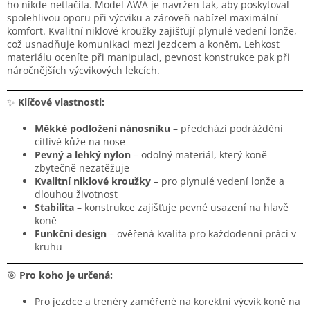
ho nikde netlačila. Model AWA je navržen tak, aby poskytoval
spolehlivou oporu při výcviku a zároveň nabízel maximální
komfort. Kvalitní niklové kroužky zajišťují plynulé vedení lonže,
což usnadňuje komunikaci mezi jezdcem a koněm. Lehkost
materiálu oceníte při manipulaci, pevnost konstrukce pak při
náročnějších výcvikových lekcích.
✨
Klíčové vlastnosti:
Měkké podložení nánosníku
– předchází podráždění
citlivé kůže na nose
Pevný a lehký nylon
– odolný materiál, který koně
zbytečně nezatěžuje
Kvalitní niklové kroužky
– pro plynulé vedení lonže a
dlouhou životnost
Stabilita
– konstrukce zajišťuje pevné usazení na hlavě
koně
Funkční design
– ověřená kvalita pro každodenní práci v
kruhu
🎯
Pro koho je určená:
Pro jezdce a trenéry zaměřené na korektní výcvik koně na