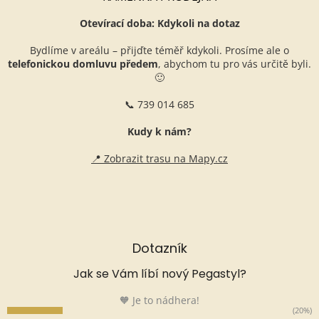
Otevírací doba: Kdykoli na dotaz
Bydlíme v areálu – přijďte téměř kdykoli. Prosíme ale o
telefonickou domluvu předem
, abychom tu pro vás určitě byli.
🙂
📞 739 014 685
Kudy k nám?
📍 Zobrazit trasu na Mapy.cz
Dotazník
Jak se Vám líbí nový Pegastyl?
🧡 Je to nádhera!
(20%)