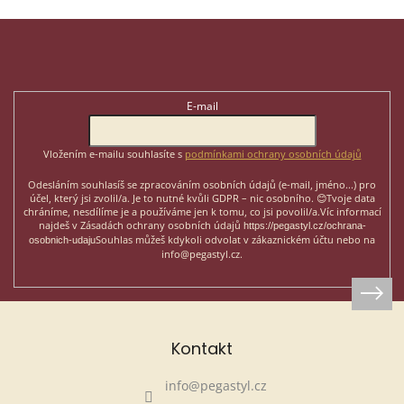
Z
á
p
Odebírat newsletter
a
t
E-mail
í
Vložením e-mailu souhlasíte s
podmínkami ochrany osobních údajů
Odesláním souhlasíš se zpracováním osobních údajů (e-mail, jméno...)
pro
účel, který jsi zvolil/a. Je to nutné kvůli GDPR – nic osobního. 😊
Tvoje data
chráníme, nesdílíme je a používáme jen k tomu, co jsi povolil/a.
Víc informací
najdeš v Zásadách ochrany osobních údajů
https://pegastyl.cz/ochrana-
Souhlas můžeš kdykoli odvolat v zákaznickém účtu nebo na
osobnich-udaju
info@pegastyl.cz.
Kontakt
info
@
pegastyl.cz