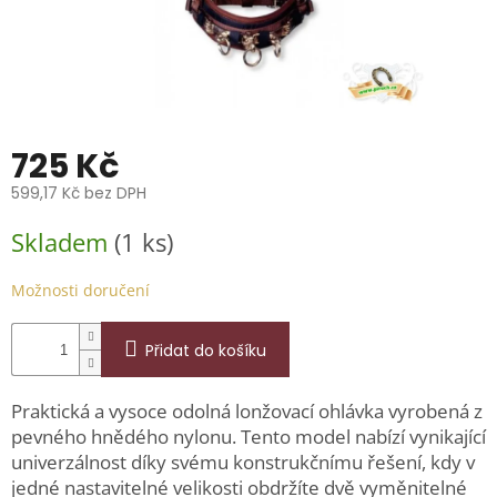
📞
739
014
685.
O
nás
725 Kč
Značky
599,17 Kč bez DPH
Měrná
Přihlášení
Skladem
(1 ks)
cena:
Možnosti doručení
Přidat do košíku
Praktická a vysoce odolná lonžovací ohlávka vyrobená z
pevného hnědého nylonu. Tento model nabízí vynikající
univerzálnost díky svému konstrukčnímu řešení, kdy v
jedné nastavitelné velikosti obdržíte dvě vyměnitelné