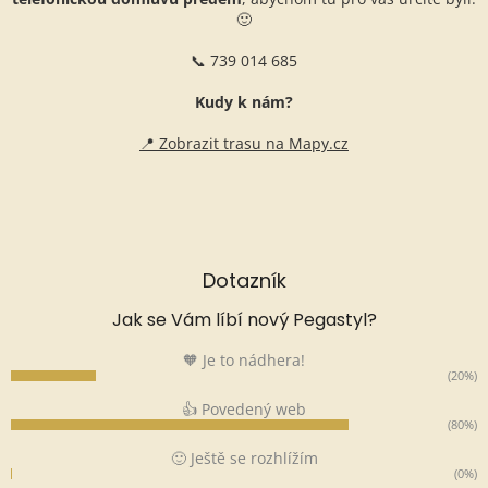
🙂
📞 739 014 685
Kudy k nám?
📍 Zobrazit trasu na Mapy.cz
Dotazník
Jak se Vám líbí nový Pegastyl?
🧡 Je to nádhera!
(20%)
👍 Povedený web
(80%)
🙂 Ještě se rozhlížím
(0%)