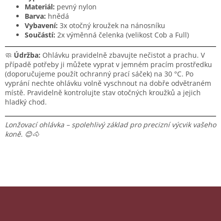
Materiál:
pevný nylon
Barva:
hnědá
Vybavení:
3x otočný kroužek na nánosníku
Součástí:
2x výměnná čelenka (velikost Cob a Full)
🧼
Údržba:
Ohlávku pravidelně zbavujte nečistot a prachu. V
případě potřeby ji můžete vyprat v jemném pracím prostředku
(doporučujeme použít ochranný prací sáček) na 30 °C. Po
vyprání nechte ohlávku volně vyschnout na dobře odvětraném
místě. Pravidelně kontrolujte stav otočných kroužků a jejich
hladký chod.
Lonžovací ohlávka – spolehlivý základ pro precizní výcvik vašeho
koně. 😊🐴
Z
á
p
Odebírat newsletter