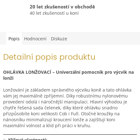
20 let zkušeností v obchodě
40 let zkušeností u koní
Popis
Hodnocení
Diskuze
Detailní popis produktu
OHLÁVKA LONŽOVACÍ – Univerzální pomocník pro výcvik na
lonži
Lonžování je základem správného výcviku koně a tato ohlávka
vám jej maximálně zpříjemní. Díky robustnímu nylonovému
provedení odolá i náročnější manipulaci. Hlavní výhodou je
chytře řešená sada čelenek, díky které ohlávku snadno
přizpůsobíte koni velikosti Cob i Full. Otočné kroužky na
nánosníku minimalizují kroucení lonže a zajišťují koni
maximální volnost a klid při práci v kruhu.
✨
Klíčové vlastnosti: