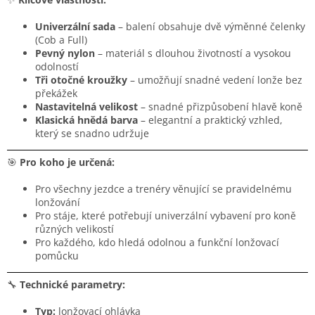
Univerzální sada
– balení obsahuje dvě výměnné čelenky
(Cob a Full)
Pevný nylon
– materiál s dlouhou životností a vysokou
odolností
Tři otočné kroužky
– umožňují snadné vedení lonže bez
překážek
Nastavitelná velikost
– snadné přizpůsobení hlavě koně
Klasická hnědá barva
– elegantní a praktický vzhled,
který se snadno udržuje
🎯
Pro koho je určená:
Pro všechny jezdce a trenéry věnující se pravidelnému
lonžování
Pro stáje, které potřebují univerzální vybavení pro koně
různých velikostí
Pro každého, kdo hledá odolnou a funkční lonžovací
pomůcku
🔧
Technické parametry:
Typ:
lonžovací ohlávka