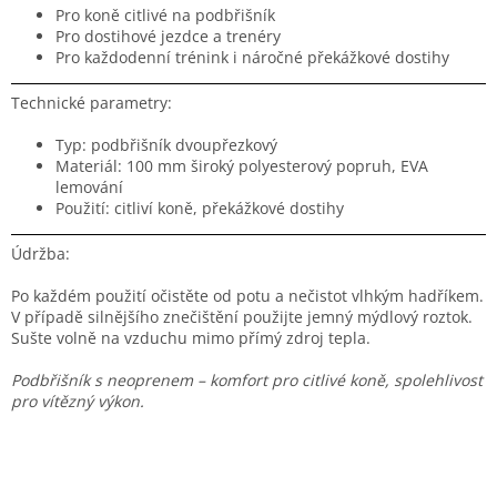
Pro koně citlivé na podbřišník
Pro dostihové jezdce a trenéry
Pro každodenní trénink i náročné překážkové dostihy
Technické parametry:
Typ: podbřišník dvoupřezkový
Materiál: 100 mm široký polyesterový popruh, EVA
lemování
Použití: citliví koně, překážkové dostihy
Údržba:
Po každém použití očistěte od potu a nečistot vlhkým hadříkem.
V případě silnějšího znečištění použijte jemný mýdlový roztok.
Sušte volně na vzduchu mimo přímý zdroj tepla.
Podbřišník s neoprenem – komfort pro citlivé koně, spolehlivost
pro vítězný výkon.