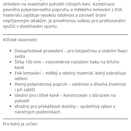
ohledem na maximální pohodlí citlivých koní. Kombinace
pevného polyesterového popruhu a měkkého lemování z EVA
materiálu zajišťuje vysokou odolnost a zároveň brání
nepříjemným otlakům. Je prověřenou volbou pro profesionální
využití v dostihovém sportu.
Klíčové vlastnosti:
Dvoupřezkové provedení – pro bezpečnou a stabilní fixaci
sedla
Šířka 100 mm – rovnoměrné rozložení tlaku na břicho
koně
EVA lemování – měkký a odolný materiál, který zabraňuje
odření
Pevný polyesterový popruh – odolnost a dlouhá životnost
i při zátěži
Ideální pro citlivé koně – konstruován s důrazem na
pohodlí
Vhodný pro překážkové dostihy – spolehlivý výkon v
náročných podmínkách
Pro koho je určen: