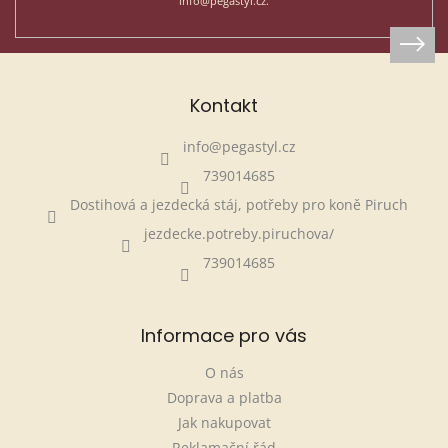
info@pegastyl.cz.
Kontakt
info
@
pegastyl.cz
739014685
Dostihová a jezdecká stáj, potřeby pro koně Piruch
jezdecke.potreby.piruchova/
739014685
Informace pro vás
O nás
Doprava a platba
Jak nakupovat
Reklamační řád