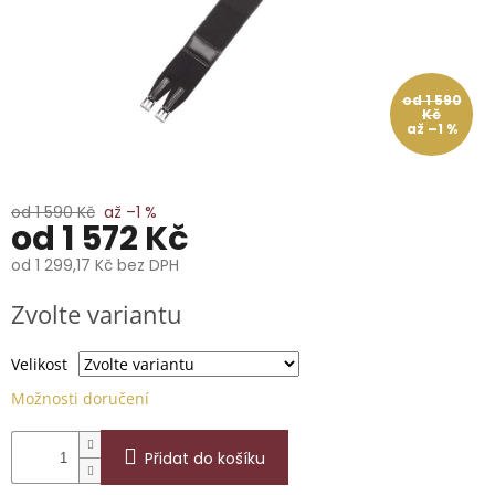
📞
739
014
685.
od 1 590
O
Kč
nás
až –1 %
Značky
od 1 590 Kč
až –1 %
Přihlášení
od
1 572 Kč
od
1 299,17 Kč
bez DPH
Měrná
Zvolte variantu
cena:
Velikost
Možnosti doručení
Přidat do košíku