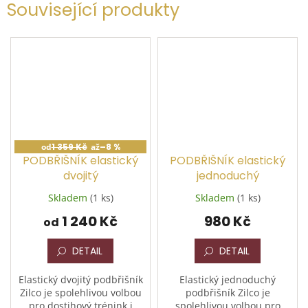
Související produkty
od
1 359 Kč
až
–8 %
PODBŘIŠNÍK elastický
PODBŘIŠNÍK elastický
dvojitý
jednoduchý
Skladem
(1 ks)
Skladem
(1 ks)
1 240 Kč
980 Kč
od
DETAIL
DETAIL
Elastický dvojitý podbřišník
Elastický jednoduchý
Zilco je spolehlivou volbou
podbřišník Zilco je
pro dostihový trénink i
spolehlivou volbou pro