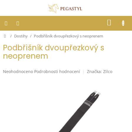
Přejít
na
obsah
NÁKUP
KOŠÍK
Domů
/
Dostihy
/
Podbřišník dvoupřezkový s neoprenem
Dostihy
Podbřišník dvoupřezkový s
Jezdci
neoprenem
Koně
Průměrné
Neohodnoceno
Podrobnosti hodnocení
Značka:
Zilco
hodnocení
produktu
Stáje
je
0,0
z
Letní
ochrana
5
proti
hvězdiček.
hmyzu
Blog