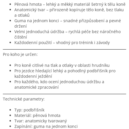
Pěnová hmota – lehký a měkký materiál šetrný k tělu koně
Anatomický tvar – přirozeně kopíruje tělo koně, bez tlaku
a otlaků
Guma na jednom konci – snadné přizpůsobení a pevné
držení
Velmi jednoduchá údržba – rychlá péče bez náročného
čištění
Každodenní použití – vhodný pro trénink i závody
Pro koho je určen:
Pro koně citlivé na tlak a otlaky v oblasti hrudníku
Pro jezdce hledající lehký a pohodlný podbřišník pro
každodenní ježdění
Pro každého, kdo ocení jednoduchou údržbu a
anatomické zpracování
Technické parametry:
Typ: podbřišník
Materiál: pěnová hmota
Tvar: anatomicky tvarovaný
Zapínání: guma na jednom konci