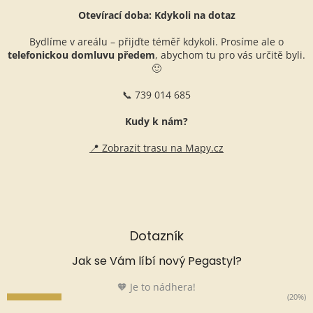
Otevírací doba: Kdykoli na dotaz
Bydlíme v areálu – přijďte téměř kdykoli. Prosíme ale o
telefonickou domluvu předem
, abychom tu pro vás určitě byli.
🙂
📞 739 014 685
Kudy k nám?
📍 Zobrazit trasu na Mapy.cz
Dotazník
Jak se Vám líbí nový Pegastyl?
🧡 Je to nádhera!
(20%)