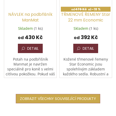
od
479 Kč
až
–18 %
NÁVLEK na podbřišník
TŘMENOVÉ ŘEMENY Star
ManMat
22 mm Economic
Skladem
(1 ks)
Skladem
(1 ks)
430 Kč
392 Kč
od
od
DETAIL
DETAIL
Potah na podbřišník
Kožené třmenové řemeny
Manmat je navržen
Star Economic jsou
speciálně pro koně s velmi
spolehlivým základem
citlivou pokožkou. Pokud váš
každého sedla. Robustní a
kůň trpí na ekzémy, vyrážky,
odolná kůže v kombinaci s
sklony k plísním nebo je
pevnou přezkou zajišťuje
náchylný k tvorbě
bezpečné a stabilní
bolestivých...
zavěšení třmenů...
ZOBRAZIT VŠECHNY SOUVISEJÍCÍ PRODUKTY