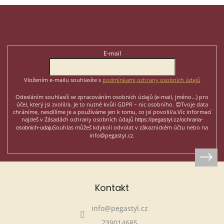
Z
á
p
Odebírat newsletter
a
t
E-mail
í
Vložením e-mailu souhlasíte s
podmínkami ochrany osobních údajů
Odesláním souhlasíš se zpracováním osobních údajů (e-mail, jméno...)
pro
účel, který jsi zvolil/a. Je to nutné kvůli GDPR – nic osobního. 😊
Tvoje data
chráníme, nesdílíme je a používáme jen k tomu, co jsi povolil/a.
Víc informací
najdeš v Zásadách ochrany osobních údajů
https://pegastyl.cz/ochrana-
Souhlas můžeš kdykoli odvolat v zákaznickém účtu nebo na
osobnich-udaju
info@pegastyl.cz.
Kontakt
info
@
pegastyl.cz
739014685