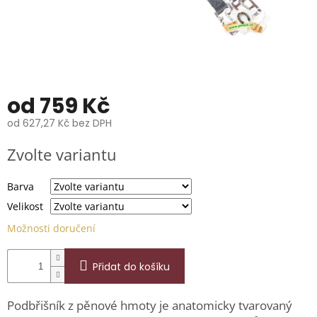
📞
739
014
685.
O
nás
od
759 Kč
Značky
od
627,27 Kč
bez DPH
Měrná
Přihlášení
Zvolte variantu
cena:
Barva
Velikost
Možnosti doručení
Přidat do košíku
Podbřišník z pěnové hmoty je anatomicky tvarovaný