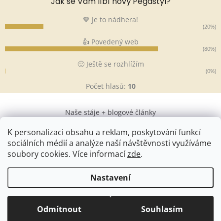
Jak se Vám líbí nový Pegastyl?
🧡 Je to nádhera!
(20%)
👍 Povedený web
(80%)
🙂 Ještě se rozhlížím
(0%)
Počet hlasů:
10
Naše stáje + blogové články
K personalizaci obsahu a reklam, poskytování funkcí
sociálních médií a analýze naší návštěvnosti využíváme
soubory cookies. Více informací
zde
.
Vytvořil Shoptet
&
Nastavení
Copyright 2026
Pegastyl
. Všechna práva vyhrazena.
Upravit
Odmítnout
Souhlasím
nastavení cookies