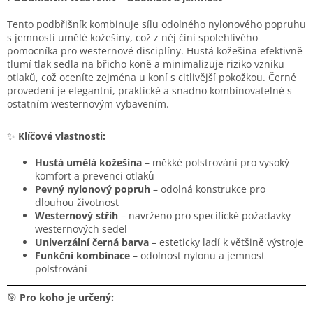
Tento podbřišník kombinuje sílu odolného nylonového popruhu
s jemností umělé kožešiny, což z něj činí spolehlivého
pomocníka pro westernové disciplíny. Hustá kožešina efektivně
tlumí tlak sedla na břicho koně a minimalizuje riziko vzniku
otlaků, což oceníte zejména u koní s citlivější pokožkou. Černé
provedení je elegantní, praktické a snadno kombinovatelné s
ostatním westernovým vybavením.
✨
Klíčové vlastnosti:
Hustá umělá kožešina
– měkké polstrování pro vysoký
komfort a prevenci otlaků
Pevný nylonový popruh
– odolná konstrukce pro
dlouhou životnost
Westernový střih
– navrženo pro specifické požadavky
westernových sedel
Univerzální černá barva
– esteticky ladí k většině výstroje
Funkční kombinace
– odolnost nylonu a jemnost
polstrování
🎯
Pro koho je určený: