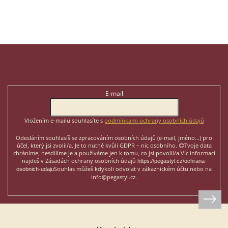
Z
á
p
Odebírat newsletter
a
t
E-mail
í
Vložením e-mailu souhlasíte s
podmínkami ochrany osobních údajů
Odesláním souhlasíš se zpracováním osobních údajů (e-mail, jméno...)
pro
účel, který jsi zvolil/a. Je to nutné kvůli GDPR – nic osobního. 😊
Tvoje data
chráníme, nesdílíme je a používáme jen k tomu, co jsi povolil/a.
Víc informací
najdeš v Zásadách ochrany osobních údajů
https://pegastyl.cz/ochrana-
Souhlas můžeš kdykoli odvolat v zákaznickém účtu nebo na
osobnich-udaju
info@pegastyl.cz.