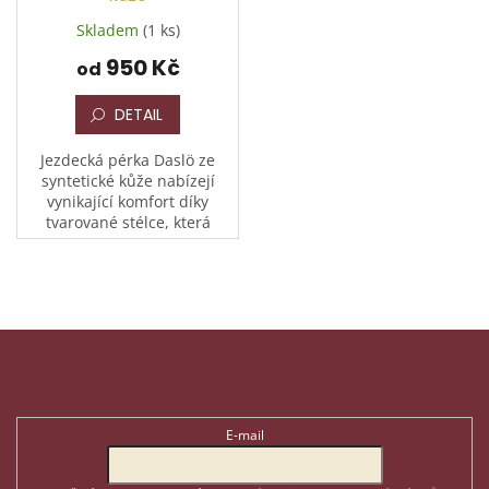
Skladem
(1 ks)
950 Kč
od
DETAIL
Jezdecká pérka Daslö ze
syntetické kůže nabízejí
vynikající komfort díky
tvarované stélce, která
přesně kopíruje tvar
chodidla. Klasická gumová
podrážka zajišťuje
spolehlivou...
Z
á
p
Odebírat newsletter
a
t
E-mail
í