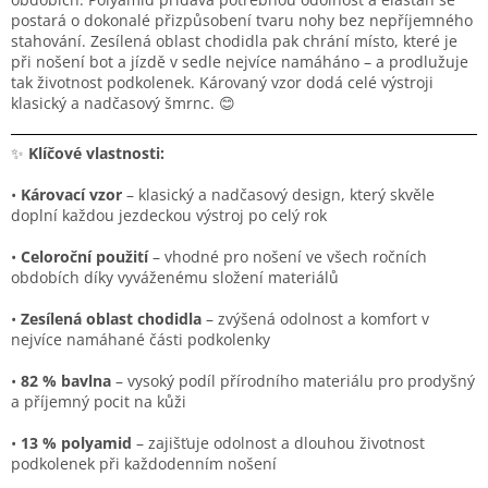
postará o dokonalé přizpůsobení tvaru nohy bez nepříjemného
stahování. Zesílená oblast chodidla pak chrání místo, které je
při nošení bot a jízdě v sedle nejvíce namáháno – a prodlužuje
tak životnost podkolenek. Károvaný vzor dodá celé výstroji
klasický a nadčasový šmrnc. 😊
✨
Klíčové vlastnosti:
•
Károvací vzor
– klasický a nadčasový design, který skvěle
doplní každou jezdeckou výstroj po celý rok
•
Celoroční použití
– vhodné pro nošení ve všech ročních
obdobích díky vyváženému složení materiálů
•
Zesílená oblast chodidla
– zvýšená odolnost a komfort v
nejvíce namáhané části podkolenky
•
82 % bavlna
– vysoký podíl přírodního materiálu pro prodyšný
a příjemný pocit na kůži
•
13 % polyamid
– zajišťuje odolnost a dlouhou životnost
podkolenek při každodenním nošení