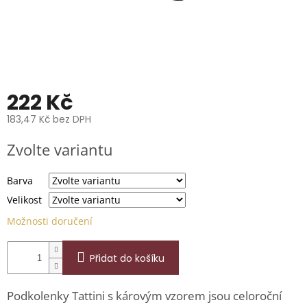
📞
739
014
685.
O
nás
222 Kč
Značky
183,47 Kč bez DPH
Měrná
Přihlášení
Zvolte variantu
cena:
Barva
Velikost
Možnosti doručení
Přidat do košíku
Podkolenky Tattini s károvým vzorem jsou celoroční