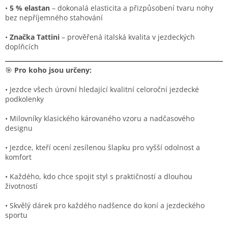
•
5 % elastan
– dokonalá elasticita a přizpůsobení tvaru nohy
bez nepříjemného stahování
•
Značka Tattini
– prověřená italská kvalita v jezdeckých
doplňcích
🎯
Pro koho jsou určeny:
• Jezdce všech úrovní hledající kvalitní celoroční jezdecké
podkolenky
• Milovníky klasického károvaného vzoru a nadčasového
designu
• Jezdce, kteří ocení zesílenou šlapku pro vyšší odolnost a
komfort
• Každého, kdo chce spojit styl s praktičností a dlouhou
životností
• Skvělý dárek pro každého nadšence do koní a jezdeckého
sportu