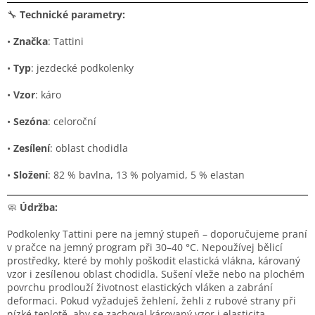
🔧
Technické parametry:
•
Značka
: Tattini
•
Typ
: jezdecké podkolenky
•
Vzor
: káro
•
Sezóna
: celoroční
•
Zesílení
: oblast chodidla
•
Složení
: 82 % bavlna, 13 % polyamid, 5 % elastan
🧼
Údržba:
Podkolenky Tattini pere na jemný stupeň – doporučujeme praní
v pračce na jemný program při 30–40 °C. Nepoužívej bělicí
prostředky, které by mohly poškodit elastická vlákna, károvaný
vzor i zesílenou oblast chodidla. Sušení vleže nebo na plochém
povrchu prodlouží životnost elastických vláken a zabrání
deformaci. Pokud vyžaduješ žehlení, žehli z rubové strany při
nízké teplotě, aby se zachoval károvaný vzor i elasticita