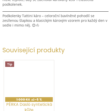
podkolenek.
Podkolenky Tattini káro – celoroční bavlněné pohodlí se
zesílenou šlapkou a klasickým károvým vzorem pro každý den v
sedle i mimo něj. 😊🐴
Související produkty
Tip
1 000 Kč
až
–5 %
PÉRKA Daslö syntetická
kůže