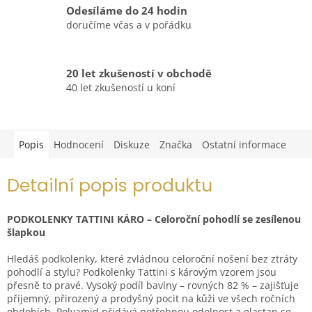
Odesíláme do 24 hodin
doručíme včas a v pořádku
20 let zkušeností v obchodě
40 let zkušeností u koní
Popis
Hodnocení
Diskuze
Značka
Ostatní informace
Detailní popis produktu
PODKOLENKY TATTINI KÁRO – Celoroční pohodlí se zesílenou
šlapkou
Hledáš podkolenky, které zvládnou celoroční nošení bez ztráty
pohodlí a stylu? Podkolenky Tattini s károvým vzorem jsou
přesně to pravé. Vysoký podíl bavlny – rovných 82 % – zajišťuje
příjemný, přirozený a prodyšný pocit na kůži ve všech ročních
obdobích. Polyamid přidává potřebnou odolnost a elastan se