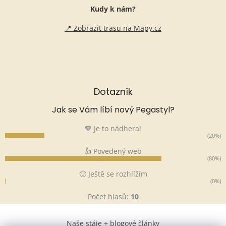
Kudy k nám?
📍 Zobrazit trasu na Mapy.cz
Dotazník
Jak se Vám líbí nový Pegastyl?
🧡 Je to nádhera!
(20%)
👍 Povedený web
(80%)
🙂 Ještě se rozhlížím
(0%)
Počet hlasů:
10
Naše stáje + blogové články