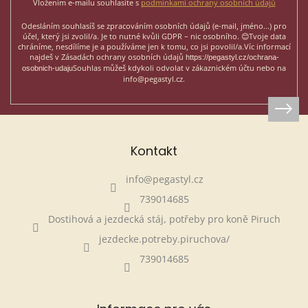
Vložením e-mailu souhlasíte s
podmínkami ochrany osobních údajů
Odesláním souhlasíš se zpracováním osobních údajů (e-mail, jméno...)
pro
účel, který jsi zvolil/a. Je to nutné kvůli GDPR – nic osobního. 😊
Tvoje data
chráníme, nesdílíme je a používáme jen k tomu, co jsi povolil/a.
Víc informací
najdeš v Zásadách ochrany osobních údajů
https://pegastyl.cz/ochrana-
Souhlas můžeš kdykoli odvolat v zákaznickém účtu nebo na
osobnich-udaju
info@pegastyl.cz.
Kontakt
info
@
pegastyl.cz
739014685
Dostihová a jezdecká stáj, potřeby pro koně Piruch
jezdecke.potreby.piruchova/
739014685