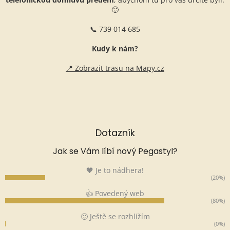
🙂
📞 739 014 685
Kudy k nám?
📍 Zobrazit trasu na Mapy.cz
Dotazník
Jak se Vám líbí nový Pegastyl?
🧡 Je to nádhera!
(20%)
👍 Povedený web
(80%)
🙂 Ještě se rozhlížím
(0%)