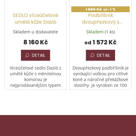
1 590 Kč
až
–1 %
SEDLO víceúčelové
Podbřišník
umělá kůže Daslö
dvoupřezkový s
neoprenem
Skladem u dodavatele
Skladem
(1 ks)
8 160 Kč
1 572 Kč
od
DETAIL
DETAIL
Víceúčelové sedlo Daslö z
Dvoupřezkový podbřišník je
umělé kůže s měnitelnou
vynikající volbou pro citlivé
komorou je
koně a náročné překážkové
nejprodávanějším typem
dostihy. Je vyroben ze 100
sedla, které pasuje téměř na
mm širokého a pevného
všechny koně. Stavitelné
polyesterového popruhu,
opěrky kolen na suchý zip,
který je pro...
velurové...
Z
á
p
Odebírat newsletter