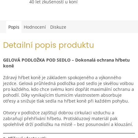
40 let zkušeností u koní
Popis
Hodnocení
Diskuze
Detailní popis produktu
GELOVÁ PODLOŽKA POD SEDLO – Dokonalá ochrana hřbetu
koně
Zdravý hřbet koně je základem spokojeného a výkonného
jezdce. Gelová průhledná podložka pod sedlo je skvělou volbou
pro každého, kdo chce svému koni dopřát maximální ochranu a
pohodlí. Díky vynikajícím tlumicím vlastnostem absorbuje
otřesy a snižuje tlak sedla na hřbet koně při každém pohybu.
Otvory v podložce zajišťují dobrou cirkulaci vzduchu a
zabraňují přehřívání hřbetu. Protiskluzový materiál pak
spolehlivě drží podložku na místě – bez posunování a klouzání.