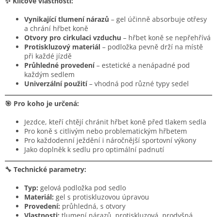
✨ Klíčové vlastnosti:
Vynikající tlumení nárazů
– gel účinně absorbuje otřesy
a chrání hřbet koně
Otvory pro cirkulaci vzduchu
– hřbet koně se nepřehřívá
Protiskluzový materiál
– podložka pevně drží na místě
při každé jízdě
Průhledné provedení
– estetické a nenápadné pod
každým sedlem
Univerzální použití
– vhodná pod různé typy sedel
🎯 Pro koho je určená:
Jezdce, kteří chtějí chránit hřbet koně před tlakem sedla
Pro koně s citlivým nebo problematickým hřbetem
Pro každodenní ježdění i náročnější sportovní výkony
Jako doplněk k sedlu pro optimální padnutí
🔧 Technické parametry:
Typ:
gelová podložka pod sedlo
Materiál:
gel s protiskluzovou úpravou
Provedení:
průhledná, s otvory
Vlastnosti:
tlumení nárazů, protiskluzová, prodyšná