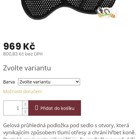
📞
739
014
685.
O
nás
969 Kč
Značky
800,83 Kč bez DPH
Měrná
Přihlášení
Zvolte variantu
cena:
Barva
Možnosti doručení
Přidat do košíku
Gelová průhledná podložka pod sedlo s otvory, která
vynikajícím způsobem tlumí otřesy a chrání hřbet koně.