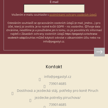
t
E-mail
í
Vložením e-mailu souhlasíte s
podmínkami ochrany osobních údajů
Odesláním souhlasíš se zpracováním osobních údajů (e-mail, jméno...)
pro
účel, který jsi zvolil/a. Je to nutné kvůli GDPR – nic osobního. 😊
Tvoje data
chráníme, nesdílíme je a používáme jen k tomu, co jsi povolil/a.
Víc informací
najdeš v Zásadách ochrany osobních údajů
https://pegastyl.cz/ochrana-
Souhlas můžeš kdykoli odvolat v zákaznickém účtu nebo na
osobnich-udaju
info@pegastyl.cz.
Kontakt
info
@
pegastyl.cz
739014685
Dostihová a jezdecká stáj, potřeby pro koně Piruch
jezdecke.potreby.piruchova/
739014685