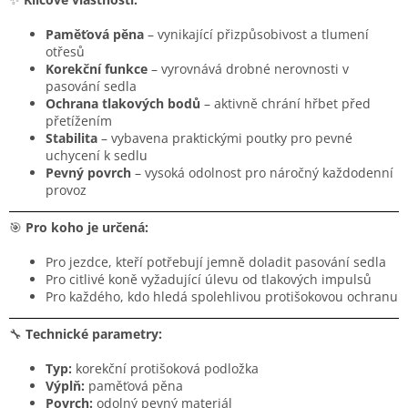
Paměťová pěna
– vynikající přizpůsobivost a tlumení
otřesů
Korekční funkce
– vyrovnává drobné nerovnosti v
pasování sedla
Ochrana tlakových bodů
– aktivně chrání hřbet před
přetížením
Stabilita
– vybavena praktickými poutky pro pevné
uchycení k sedlu
Pevný povrch
– vysoká odolnost pro náročný každodenní
provoz
🎯
Pro koho je určená:
Pro jezdce, kteří potřebují jemně doladit pasování sedla
Pro citlivé koně vyžadující úlevu od tlakových impulsů
Pro každého, kdo hledá spolehlivou protišokovou ochranu
🔧
Technické parametry:
Typ:
korekční protišoková podložka
Výplň:
paměťová pěna
Povrch:
odolný pevný materiál