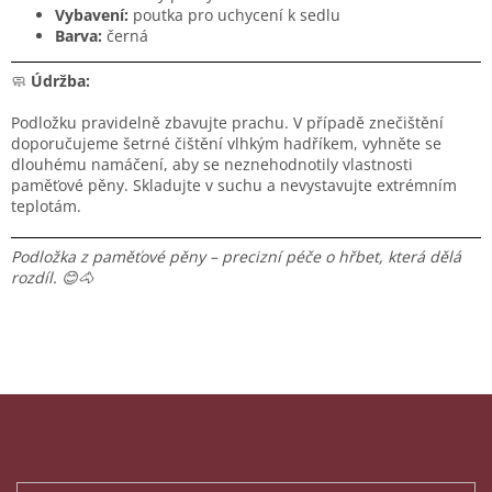
Vybavení:
poutka pro uchycení k sedlu
Barva:
černá
🧼
Údržba:
Podložku pravidelně zbavujte prachu. V případě znečištění
doporučujeme šetrné čištění vlhkým hadříkem, vyhněte se
dlouhému namáčení, aby se neznehodnotily vlastnosti
paměťové pěny. Skladujte v suchu a nevystavujte extrémním
teplotám.
Podložka z paměťové pěny – precizní péče o hřbet, která dělá
rozdíl. 😊🐴
Z
á
p
Odebírat newsletter
a