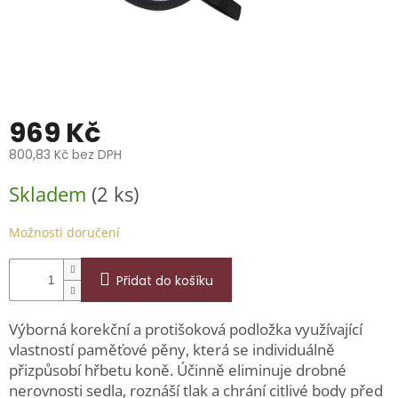
📞
739
014
685.
O
nás
969 Kč
Značky
800,83 Kč bez DPH
Měrná
Přihlášení
Skladem
(2 ks)
cena:
Možnosti doručení
Přidat do košíku
Výborná korekční a protišoková podložka využívající
vlastností paměťové pěny, která se individuálně
přizpůsobí hřbetu koně. Účinně eliminuje drobné
nerovnosti sedla, roznáší tlak a chrání citlivé body před