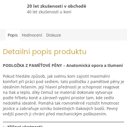
20 let zkušeností v obchodě
40 let zkušeností u koní
Popis
Hodnocení
Diskuze
Detailní popis produktu
PODLOŽKA Z PAMĚŤOVÉ PĚNY – Anatomická opora a tlumení
Pokud hledáte způsob, jak svému koni zajistit maximální
komfort při práci pod sedlem, tato podložka z paměťové pěny je
ideálním řešením. Její hlavní předností je schopnost reagovat
na tlak a teplo, díky čemuž se materiál dokonale vytvaruje
podle hřbetu koně a zároveň vyplní prostor tam, kde sedlo
nedoléhá ideálně. Pomáhá tak rovnoměrně rozložit hmotnost
jezdce a zabraňuje vzniku bolestivých tlakových bodů. Pevný
vnější povrch ji chrání před mechanickým poškozením.
✨
Klíčové vlastnosti: