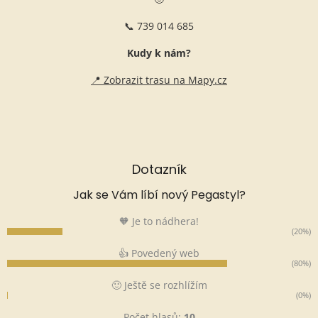
📞 739 014 685
Kudy k nám?
📍 Zobrazit trasu na Mapy.cz
Dotazník
Jak se Vám líbí nový Pegastyl?
🧡 Je to nádhera!
(20%)
👍 Povedený web
(80%)
🙂 Ještě se rozhlížím
(0%)
Počet hlasů:
10