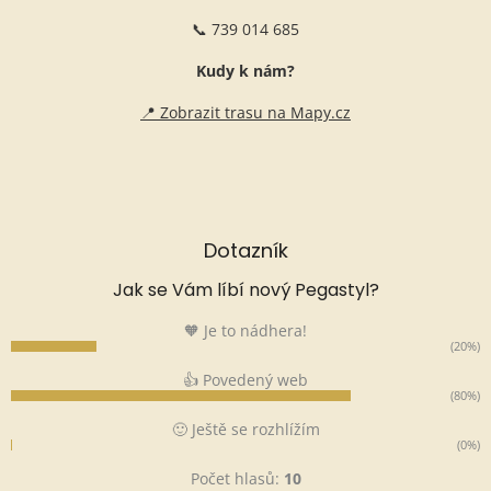
📞 739 014 685
Kudy k nám?
📍 Zobrazit trasu na Mapy.cz
Dotazník
Jak se Vám líbí nový Pegastyl?
🧡 Je to nádhera!
(20%)
👍 Povedený web
(80%)
🙂 Ještě se rozhlížím
(0%)
Počet hlasů:
10