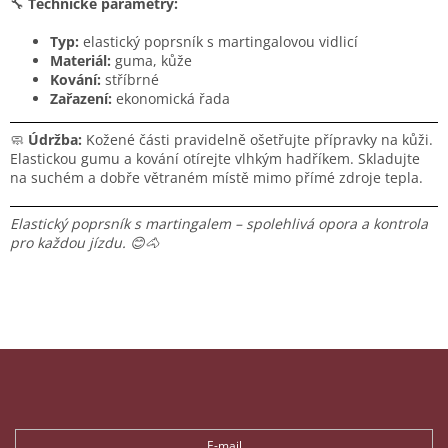
🔧
Technické parametry:
Typ:
elastický poprsník s martingalovou vidlicí
Materiál:
guma, kůže
Kování:
stříbrné
Zařazení:
ekonomická řada
🧼
Údržba:
Kožené části pravidelně ošetřujte přípravky na kůži.
Elastickou gumu a kování otírejte vlhkým hadříkem. Skladujte
na suchém a dobře větraném místě mimo přímé zdroje tepla.
Elastický poprsník s martingalem – spolehlivá opora a kontrola
pro každou jízdu. 😊🐴
Z
á
p
Odebírat newsletter
a
t
E-mail