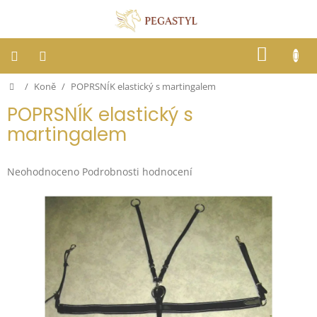
Přejít
na
obsah
NÁKUP
KOŠÍK
Domů
/
Koně
/
POPRSNÍK elastický s martingalem
Dostihy
POPRSNÍK elastický s
Jezdci
martingalem
Koně
Průměrné
Neohodnoceno
Podrobnosti hodnocení
hodnocení
produktu
Stáje
je
0,0
z
Letní
ochrana
5
proti
hvězdiček.
hmyzu
Blog