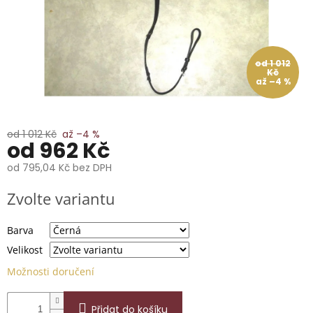
📞
739
014
685.
od 1 012
O
Kč
nás
až –4 %
Značky
od 1 012 Kč
až –4 %
Přihlášení
od
962 Kč
od
795,04 Kč
bez DPH
Měrná
Zvolte variantu
cena:
Barva
Velikost
Možnosti doručení
Přidat do košíku