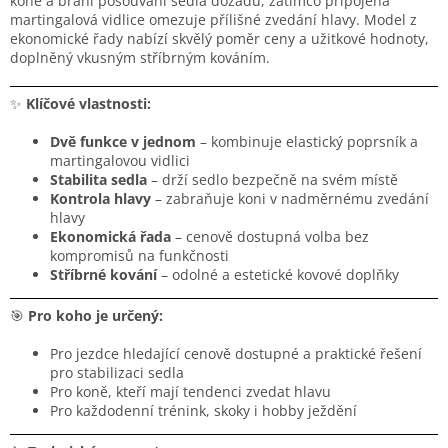
koně a brání posouvání sedla dozadu, zatímco připojená
martingalová vidlice omezuje přílišné zvedání hlavy. Model z
ekonomické řady nabízí skvělý poměr ceny a užitkové hodnoty,
doplněný vkusným stříbrným kováním.
✨
Klíčové vlastnosti:
Dvě funkce v jednom
– kombinuje elastický poprsník a
martingalovou vidlici
Stabilita sedla
– drží sedlo bezpečně na svém místě
Kontrola hlavy
– zabraňuje koni v nadměrnému zvedání
hlavy
Ekonomická řada
– cenově dostupná volba bez
kompromisů na funkčnosti
Stříbrné kování
– odolné a estetické kovové doplňky
🎯
Pro koho je určený:
Pro jezdce hledající cenově dostupné a praktické řešení
pro stabilizaci sedla
Pro koně, kteří mají tendenci zvedat hlavu
Pro každodenní trénink, skoky i hobby ježdění