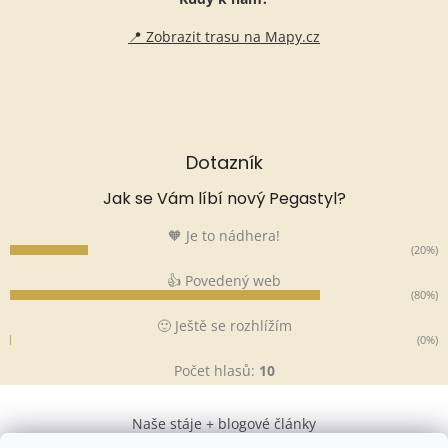
📍 Zobrazit trasu na Mapy.cz
Dotazník
Jak se Vám líbí nový Pegastyl?
🧡 Je to nádhera!
(20%)
👍 Povedený web
(80%)
🙂 Ještě se rozhlížím
(0%)
Počet hlasů:
10
Naše stáje + blogové články