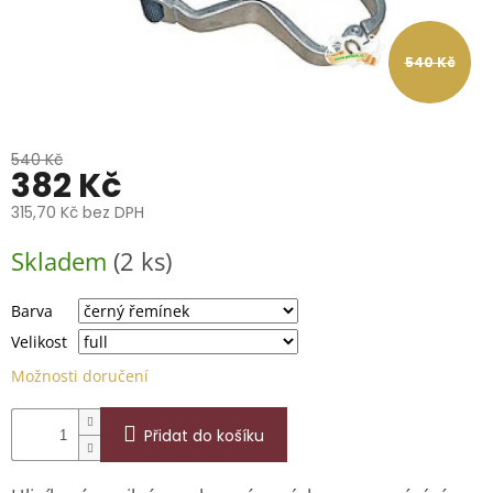
📞
739
014
685.
540 Kč
O
nás
540 Kč
Značky
382 Kč
315,70 Kč bez DPH
Přihlášení
Měrná
Skladem
(2 ks)
cena:
Barva
Velikost
Možnosti doručení
Přidat do košíku