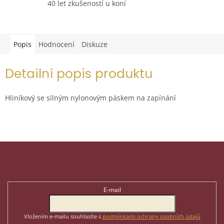
40 let zkušeností u koní
Popis
Hodnocení
Diskuze
Detailní popis produktu
Hliníkový se silným nylonovým páskem na zapínání
Z
á
p
Odebírat newsletter
a
t
E-mail
í
Vložením e-mailu souhlasíte s
podmínkami ochrany osobních údajů