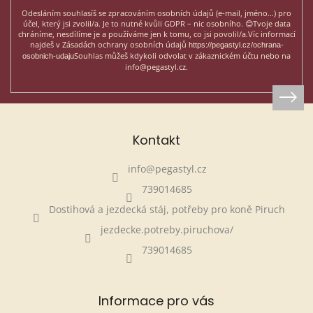
Odesláním souhlasíš se zpracováním osobních údajů (e-mail, jméno...)
pro
účel, který jsi zvolil/a. Je to nutné kvůli GDPR – nic osobního. 😊
Tvoje data
chráníme, nesdílíme je a používáme jen k tomu, co jsi povolil/a.
Víc informací
najdeš v Zásadách ochrany osobních údajů
https://pegastyl.cz/ochrana-
Souhlas můžeš kdykoli odvolat v zákaznickém účtu nebo na
osobnich-udaju
info@pegastyl.cz.
Kontakt
info
@
pegastyl.cz
739014685
Dostihová a jezdecká stáj, potřeby pro koně Piruch
jezdecke.potreby.piruchova/
739014685
Informace pro vás