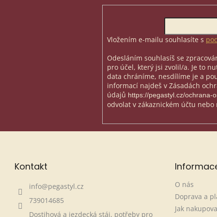
á
p
Odebírat newsletter
a
t
Vložením e-mailu souhlasíte s
pod
í
Odesláním souhlasíš se zpracován
pro účel, který jsi zvolil/a. Je to 
data chráníme, nesdílíme je a použ
informací najdeš v Zásadách och
údajů
https://pegastyl.cz/ochrana-
odvolat v zákaznickém účtu nebo 
Kontakt
Informac
O nás
info
@
pegastyl.cz
Doprava a pl
739014685
Jak nakupova
Dostihová a jezdecká stáj, potřeby pro