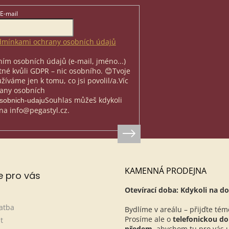
E-mail
mínkami ochrany osobních údajů
ím osobních údajů (e-mail, jméno...)
nutné kvůli GDPR – nic osobního. 😊
Tvoje
íváme jen k tomu, co jsi povolil/a.
Víc
rany osobních
Souhlas můžeš kdykoli
osobnich-udaju
na info@pegastyl.cz.
KAMENNÁ PRODEJNA
e pro vás
Otevírací doba: Kdykoli na do
atba
Bydlíme v areálu – přijďte tém
Prosíme ale o
telefonickou d
t
předem
, abychom tu pro vás ur