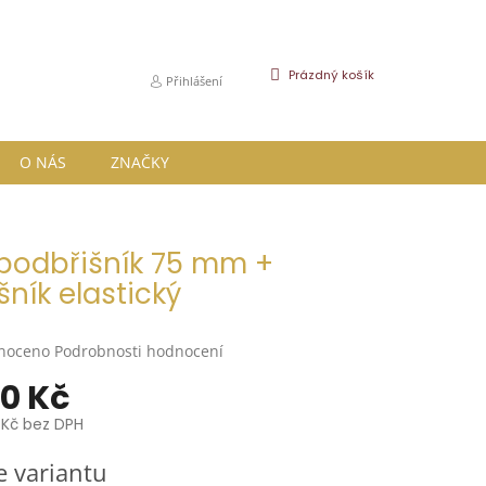
NÁKUPNÍ
Prázdný košík
Přihlášení
KOŠÍK
O NÁS
ZNAČKY
podbřišník 75 mm +
šník elastický
né
noceno
Podrobnosti hodnocení
ní
50 Kč
u
 Kč bez DPH
e variantu