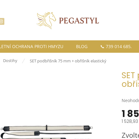
LETNÍ OCHRANA PROTI HMYZU
BLOG
📞 739 014 685.
ů
Dostihy
SET podbřišník 75 mm + obřišník elastický
SET 
obři
Průměr
Neohod
hodnoce
1 8
produkt
je
1 528,93
0,0
z
Měrná
Zvolt
5
cena: