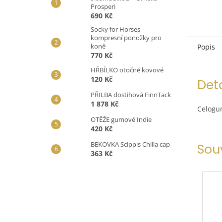
Prosperi
690 Kč
Socky for Horses –
kompresní ponožky pro
koně
Popis
770 Kč
HŘBÍLKO otočné kovové
120 Kč
Det
PŘILBA dostihová FinnTack
1 878 Kč
Celogum
OTĚŽE gumové Indie
420 Kč
BEKOVKA Scippis Chilla cap
Sou
363 Kč