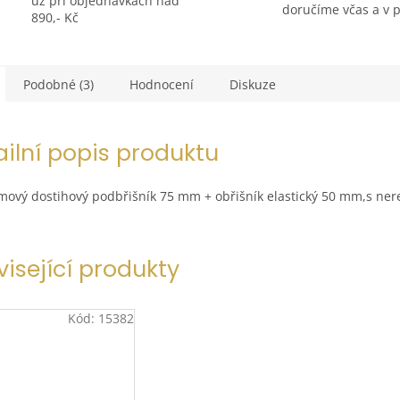
už při objednávkách nad
doručíme včas a v 
890,- Kč
Podobné (3)
Hodnocení
Diskuze
ailní popis produktu
ový dostihový podbřišník 75 mm + obřišník elastický 50 mm,s ne
visející produkty
Kód:
15382