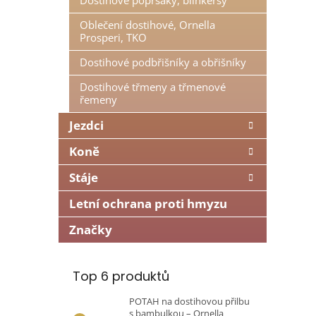
Dostihové poprsáky, blinkersy
n
e
Oblečení dostihové, Ornella
Prosperi, TKO
l
Dostihové podbřišníky a obřišníky
Dostihové třmeny a třmenové
řemeny
Jezdci
Koně
Stáje
Letní ochrana proti hmyzu
Značky
Top 6 produktů
POTAH na dostihovou přilbu
s bambulkou – Ornella