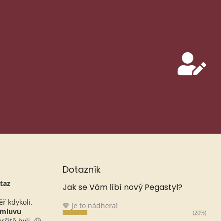
Dotazník
taz
Jak se Vám líbí nový Pegastyl?
ěř kdykoli.
🧡 Je to nádhera!
omluvu
(20%)
čitě byli. 🙂