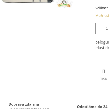
hvězdiče
Velikost
Možnost
celogu
elastic
TISK
Doprava zdarma
Odesíláme do 24