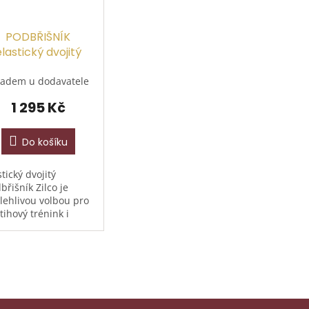
PODBŘIŠNÍK
elastický dvojitý
široký
ladem u dodavatele
1 295 Kč
Do košíku
stický dvojitý
břišník Zilco je
lehlivou volbou pro
tihový trénink i
odní den. Pružné
vedení umožňuje
i volnější dýchání a
rozený pohyb,
m nerezové...