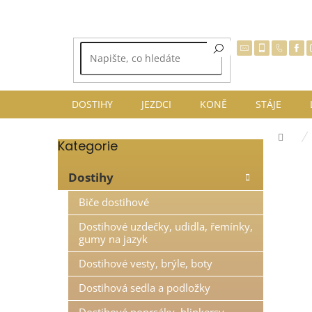
Přejít
na
obsah
DOSTIHY
JEZDCI
KONĚ
STÁJE
Dom
Kategorie
Přeskočit
P
kategorie
o
Dostihy
s
t
Biče dostihové
r
Dostihové uzdečky, udidla, řemínky,
a
gumy na jazyk
n
n
Dostihové vesty, brýle, boty
í
Dostihová sedla a podložky
p
a