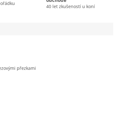
obchodě
pořádku
40 let zkušeností u koní
rezovými přezkami