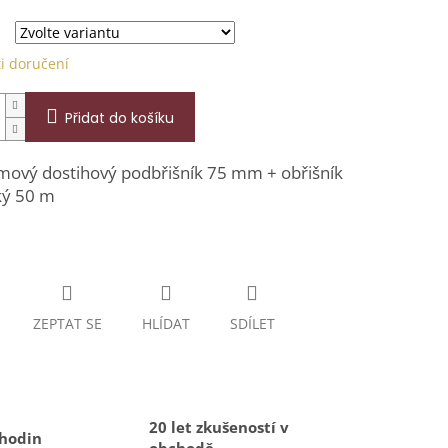
k.
i doručení
Přidat do košíku
mový dostihový podbřišník 75 mm + obřišník
ký 50 m
ZEPTAT SE
HLÍDAT
SDÍLET
20 let zkušeností v
 hodin