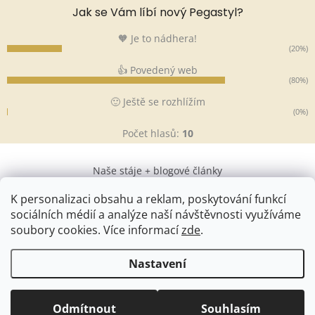
Jak se Vám líbí nový Pegastyl?
🧡 Je to nádhera!
(20%)
👍 Povedený web
(80%)
🙂 Ještě se rozhlížím
(0%)
Počet hlasů:
10
Naše stáje + blogové články
K personalizaci obsahu a reklam, poskytování funkcí
sociálních médií a analýze naší návštěvnosti využíváme
soubory cookies. Více informací
zde
.
Vytvořil Shoptet
&
Nastavení
Copyright 2026
Pegastyl
. Všechna práva vyhrazena.
Upravit
Odmítnout
Souhlasím
nastavení cookies