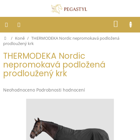
Přejít
na
obsah
NÁKUP
KOŠÍK
Domů
/
Koně
/
THERMODEKA Nordic nepromokavá podložená
Dostihy
prodloužený krk
THERMODEKA Nordic
Jezdci
nepromokavá podložená
prodloužený krk
Koně
Stáje
Průměrné
Neohodnoceno
Podrobnosti hodnocení
hodnocení
produktu
Letní
je
ochrana
0,0
proti
z
hmyzu
5
hvězdiček.
Blog