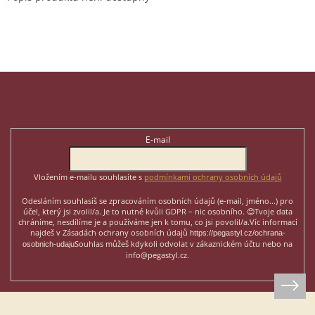
Z
á
p
Odebírat newsletter
a
t
E-mail
í
Vložením e-mailu souhlasíte s
podmínkami ochrany osobních údajů
Odesláním souhlasíš se zpracováním osobních údajů (e-mail, jméno...)
pro
účel, který jsi zvolil/a. Je to nutné kvůli GDPR – nic osobního. 😊
Tvoje data
chráníme, nesdílíme je a používáme jen k tomu, co jsi povolil/a.
Víc informací
najdeš v Zásadách ochrany osobních údajů
https://pegastyl.cz/ochrana-
Souhlas můžeš kdykoli odvolat v zákaznickém účtu nebo na
osobnich-udaju
info@pegastyl.cz.