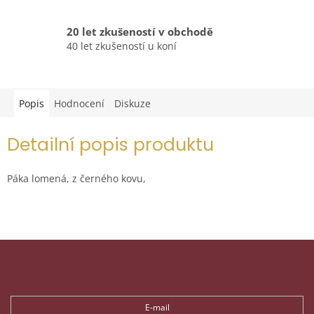
20 let zkušeností v obchodě
40 let zkušeností u koní
Popis
Hodnocení
Diskuze
Detailní popis produktu
Páka lomená, z černého kovu,
Z
á
p
Odebírat newsletter
a
t
E-mail