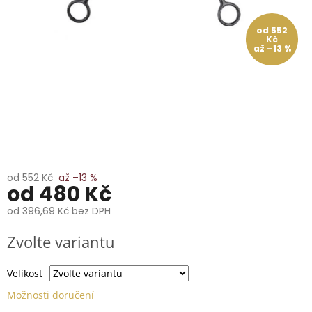
📞
739
014
od 552
685.
Kč
až –13 %
O
nás
Značky
Přihlášení
od 552 Kč
až –13 %
od
480 Kč
od
396,69 Kč
bez DPH
Měrná
Zvolte variantu
cena:
Velikost
Možnosti doručení