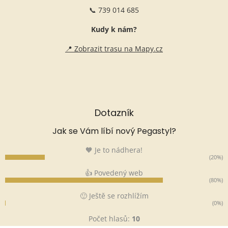
📞 739 014 685
Kudy k nám?
📍 Zobrazit trasu na Mapy.cz
Dotazník
Jak se Vám líbí nový Pegastyl?
🧡 Je to nádhera!
(20%)
👍 Povedený web
(80%)
🙂 Ještě se rozhlížím
(0%)
Počet hlasů:
10