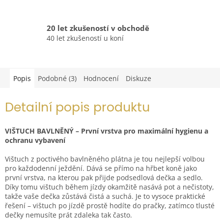
20 let zkušeností v obchodě
40 let zkušeností u koní
Popis
Podobné (3)
Hodnocení
Diskuze
Detailní popis produktu
VIŠTUCH BAVLNĚNÝ – První vrstva pro maximální hygienu a
ochranu vybavení
Vištuch z poctivého bavlněného plátna je tou nejlepší volbou
pro každodenní ježdění. Dává se přímo na hřbet koně jako
první vrstva, na kterou pak přijde podsedlová dečka a sedlo.
Díky tomu vištuch během jízdy okamžitě nasává pot a nečistoty,
takže vaše dečka zůstává čistá a suchá. Je to vysoce praktické
řešení – vištuch po jízdě prostě hodíte do pračky, zatímco tlusté
dečky nemusíte prát zdaleka tak často.