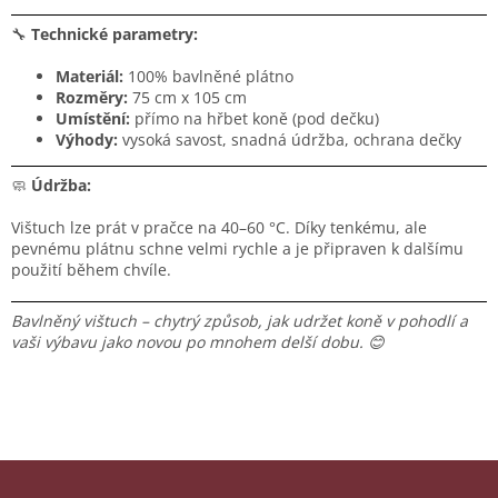
🔧
Technické parametry:
Materiál:
100% bavlněné plátno
Rozměry:
75 cm x 105 cm
Umístění:
přímo na hřbet koně (pod dečku)
Výhody:
vysoká savost, snadná údržba, ochrana dečky
🧼
Údržba:
Vištuch lze prát v pračce na 40–60 °C. Díky tenkému, ale
pevnému plátnu schne velmi rychle a je připraven k dalšímu
použití během chvíle.
Bavlněný vištuch – chytrý způsob, jak udržet koně v pohodlí a
vaši výbavu jako novou po mnohem delší dobu. 😊
Z
á