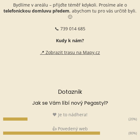
Bydlíme v areálu – přijďte téměř kdykoli. Prosíme ale o
telefonickou domluvu předem
, abychom tu pro vás určitě byli.
🙂
📞 739 014 685
Kudy k nám?
📍 Zobrazit trasu na Mapy.cz
Dotazník
Jak se Vám líbí nový Pegastyl?
🧡 Je to nádhera!
(20%)
👍 Povedený web
(80%)