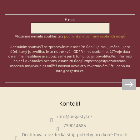
p
Odebírat newsletter
a
t
E-mail
í
Vložením e-mailu souhlasíte s
podmínkami ochrany osobních údajů
Odesláním souhlasíš se zpracováním osobních údajů (e-mail, jméno...)
pro
účel, který jsi zvolil/a. Je to nutné kvůli GDPR – nic osobního. 😊
Tvoje data
chráníme, nesdílíme je a používáme jen k tomu, co jsi povolil/a.
Víc informací
najdeš v Zásadách ochrany osobních údajů
https://pegastyl.cz/ochrana-
Souhlas můžeš kdykoli odvolat v zákaznickém účtu nebo na
osobnich-udaju
info@pegastyl.cz.
Kontakt
info
@
pegastyl.cz
739014685
Dostihová a jezdecká stáj, potřeby pro koně Piruch