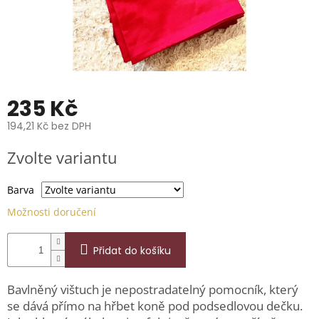
📞
739
014
685.
O
nás
235 Kč
Značky
194,21 Kč bez DPH
Přihlášení
Měrná
Zvolte variantu
cena:
Barva
Možnosti doručení
Přidat do košíku
Bavlněný vištuch je nepostradatelný pomocník, který
se dává přímo na hřbet koně pod podsedlovou dečku.