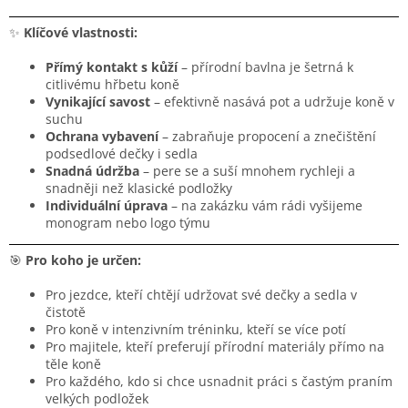
✨
Klíčové vlastnosti:
Přímý kontakt s kůží
– přírodní bavlna je šetrná k
citlivému hřbetu koně
Vynikající savost
– efektivně nasává pot a udržuje koně v
suchu
Ochrana vybavení
– zabraňuje propocení a znečištění
podsedlové dečky i sedla
Snadná údržba
– pere se a suší mnohem rychleji a
snadněji než klasické podložky
Individuální úprava
– na zakázku vám rádi vyšijeme
monogram nebo logo týmu
🎯
Pro koho je určen:
Pro jezdce, kteří chtějí udržovat své dečky a sedla v
čistotě
Pro koně v intenzivním tréninku, kteří se více potí
Pro majitele, kteří preferují přírodní materiály přímo na
těle koně
Pro každého, kdo si chce usnadnit práci s častým praním
velkých podložek