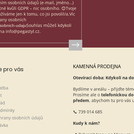
ím osobních údajů (e-mail, jméno...)
nutné kvůli GDPR – nic osobního. 😊
Tvoje
íváme jen k tomu, co jsi povolil/a.
Víc
rany osobních
Souhlas můžeš kdykoli
osobnich-udaju
na info@pegastyl.cz.
KAMENNÁ PRODEJNA
e pro vás
Otevírací doba: Kdykoli na do
atba
Bydlíme v areálu – přijďte tém
Prosíme ale o
telefonickou d
t
předem
, abychom tu pro vás ur
řád
odmínky
📞 739 014 685
hrany osobních údajů
Kudy k nám?
ávka