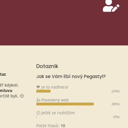
Dotazník
taz
Jak se Vám líbí nový Pegastyl?
ěř kdykoli.
🧡 Je to nádhera!
omluvu
(20%)
čitě byli. 🙂
👍 Povedený web
(80%)
🙂 Ještě se rozhlížím
(0%)
Počet hlasů:
10