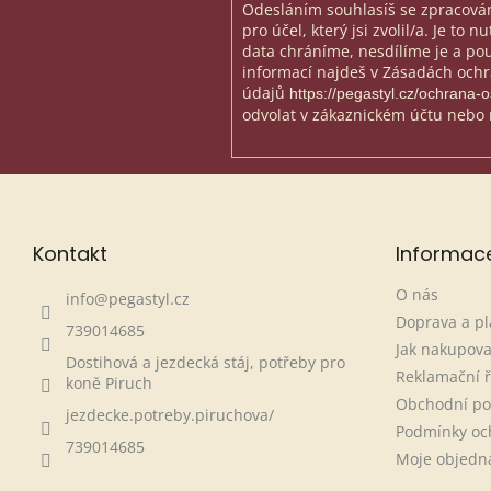
Odesláním souhlasíš se zpracován
pro účel, který jsi zvolil/a. Je to 
data chráníme, nesdílíme je a použ
informací najdeš v Zásadách och
údajů
https://pegastyl.cz/ochrana-
odvolat v zákaznickém účtu nebo 
Kontakt
Informac
O nás
info
@
pegastyl.cz
Doprava a pl
739014685
Jak nakupova
Dostihová a jezdecká stáj, potřeby pro
Reklamační 
koně Piruch
Obchodní p
jezdecke.potreby.piruchova/
Podmínky oc
739014685
Moje objedn