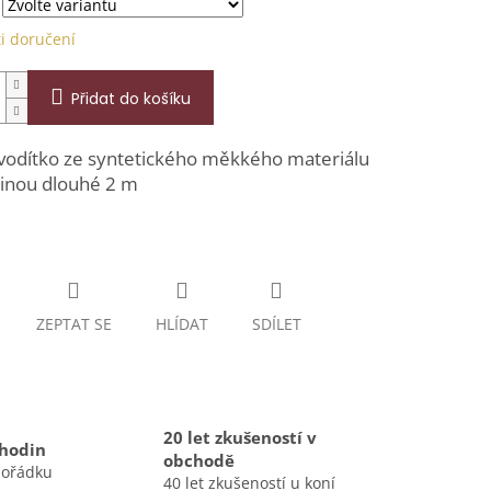
i doručení
Přidat do košíku
 vodítko ze syntetického měkkého materiálu
binou dlouhé 2 m
ZEPTAT SE
HLÍDAT
SDÍLET
20 let zkušeností v
 hodin
obchodě
pořádku
40 let zkušeností u koní