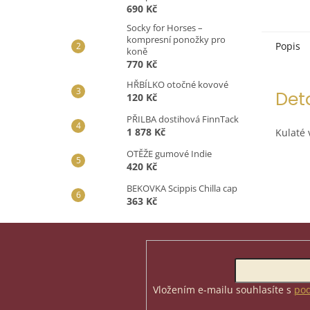
690 Kč
Socky for Horses –
kompresní ponožky pro
Popis
koně
770 Kč
HŘBÍLKO otočné kovové
Det
120 Kč
PŘILBA dostihová FinnTack
1 878 Kč
Kulaté 
OTĚŽE gumové Indie
420 Kč
BEKOVKA Scippis Chilla cap
363 Kč
Z
á
p
Odebírat newsletter
a
t
Vložením e-mailu souhlasíte s
pod
í