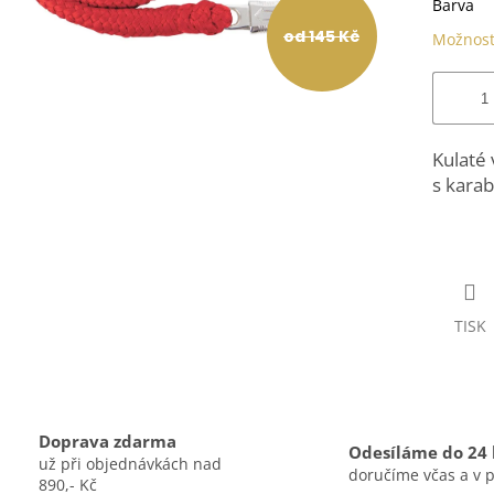
Barva
od 145 Kč
Možnost
Kulaté
s kara
TISK
Doprava zdarma
Odesíláme do 24
už při objednávkách nad
doručíme včas a v 
890,- Kč