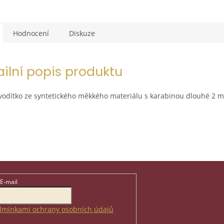
Hodnocení
Diskuze
ailní popis produktu
vodítko ze syntetického měkkého materiálu s karabinou dlouhé 2 m
E-mail
mínkami ochrany osobních údajů