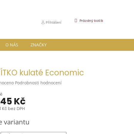
NÁKUPNÍ
Prázdný košík
Přihlášení
KOŠÍK
O NÁS
ZNAČKY
ÍTKO kulaté Economic
né
noceno
Podrobnosti hodnocení
ní
u
Kč
145 Kč
3 Kč
bez DPH
e variantu
k.