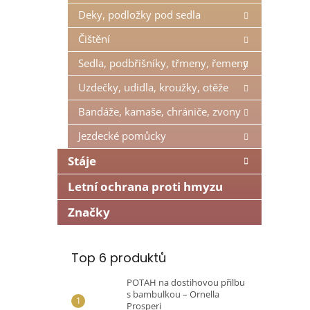
n
Deky, podložky pod sedla
e
l
Čištění
Sedla, podbřišníky, třmeny, řemeny
Uzdečky, udidla, kroužky, otěže
Bandáže, kamaše, chrániče, zvony
Jezdecké pomůcky
Stáje
Letní ochrana proti hmyzu
Značky
Top 6 produktů
POTAH na dostihovou přilbu
s bambulkou – Ornella
Prosperi