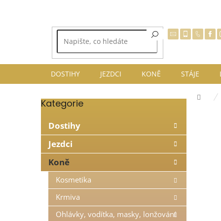
Přejít
na
obsah
DOSTIHY
JEZDCI
KONĚ
STÁJE
Dom
Kategorie
Přeskočit
P
kategorie
o
Dostihy
s
t
Jezdci
r
Koně
a
n
Kosmetika
n
í
Krmiva
p
Ohlávky, vodítka, masky, lonžování
a