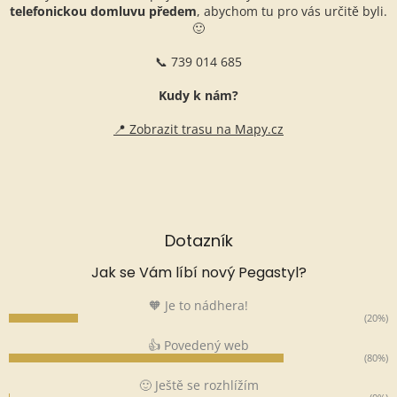
telefonickou domluvu předem
, abychom tu pro vás určitě byli.
🙂
📞 739 014 685
Kudy k nám?
📍 Zobrazit trasu na Mapy.cz
Dotazník
Jak se Vám líbí nový Pegastyl?
🧡 Je to nádhera!
(20%)
👍 Povedený web
(80%)
🙂 Ještě se rozhlížím