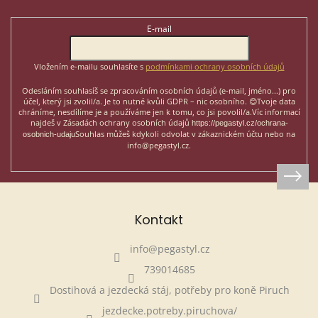
a
t
E-mail
í
Vložením e-mailu souhlasíte s
podmínkami ochrany osobních údajů
Odesláním souhlasíš se zpracováním osobních údajů (e-mail, jméno...)
pro
účel, který jsi zvolil/a. Je to nutné kvůli GDPR – nic osobního. 😊
Tvoje data
chráníme, nesdílíme je a používáme jen k tomu, co jsi povolil/a.
Víc informací
najdeš v Zásadách ochrany osobních údajů
https://pegastyl.cz/ochrana-
Souhlas můžeš kdykoli odvolat v zákaznickém účtu nebo na
osobnich-udaju
info@pegastyl.cz.
Kontakt
info
@
pegastyl.cz
739014685
Dostihová a jezdecká stáj, potřeby pro koně Piruch
jezdecke.potreby.piruchova/