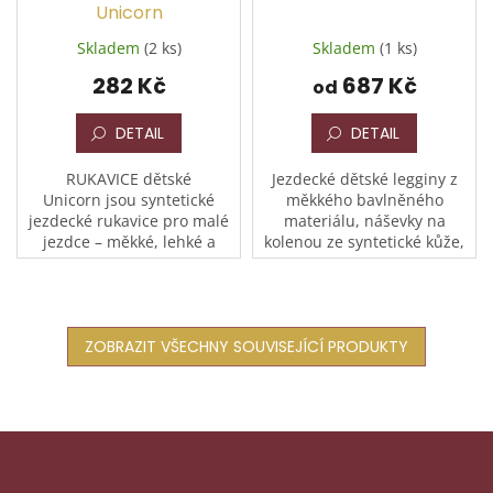
Unicorn
Skladem
(2 ks)
Skladem
(1 ks)
282 Kč
687 Kč
od
DETAIL
DETAIL
RUKAVICE dětské
Jezdecké dětské legginy z
Unicorn jsou syntetické
měkkého bavlněného
jezdecké rukavice pro malé
materiálu, náševky na
jezdce – měkké, lehké a
kolenou ze syntetické kůže,
velmi příjemné na nošení.
nohavice ukončené lykrovou
🧤🦄 Elastický hřbet z lycry
elastickou náševkou, kapsa
se dokonale přizpůsobí...
na zip, složení: 96%
bavlny,...
ZOBRAZIT VŠECHNY SOUVISEJÍCÍ PRODUKTY
Z
á
p
Odebírat newsletter