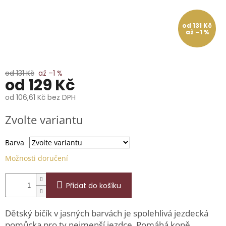
📞
739
014
od 131 Kč
685.
až –1 %
O
nás
od 131 Kč
až –1 %
Značky
od
129 Kč
od
106,61 Kč
bez DPH
Přihlášení
Měrná
Zvolte variantu
cena:
Barva
Možnosti doručení
Přidat do košíku
Dětský bičík v jasných barvách je spolehlivá jezdecká
pomůcka pro ty nejmenší jezdce. Pomáhá koně