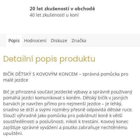
20 let zkušeností v obchodě
40 let zkušeností u koní
Popis
Hodnocení
Diskuze
Značka
Detailní popis produktu
BIČÍK DĚTSKÝ S KOVOVÝM KONCEM – správná pomůcka pro
malé jezdce
Bič je přirozená součást jezdecké výbavy a správně používaný
pomáhá jezdci komunikovat s koněm. Dětský bičík v jasných
barvách je navržen přímo pro nejmenší jezdce – je lehký,
snadno se drží a svými rozměry přesně odpovídá dětské ruce.
Slouží výhradně jako pomůcka pro pobídnutí koně k větší
soustředěnosti a poslušnosti, nikoli k trestání. Kovový konec
zajišťuje správné vyvážení a poutko zabraňuje nechtěnému
upuštění.