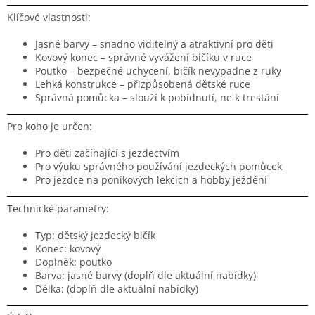
Klíčové vlastnosti:
Jasné barvy – snadno viditelný a atraktivní pro děti
Kovový konec – správné vyvážení bičíku v ruce
Poutko – bezpečné uchycení, bičík nevypadne z ruky
Lehká konstrukce – přizpůsobená dětské ruce
Správná pomůcka – slouží k pobídnutí, ne k trestání
Pro koho je určen:
Pro děti začínající s jezdectvím
Pro výuku správného používání jezdeckých pomůcek
Pro jezdce na poníkových lekcích a hobby ježdění
Technické parametry:
Typ: dětský jezdecký bičík
Konec: kovový
Doplněk: poutko
Barva: jasné barvy (doplň dle aktuální nabídky)
Délka: (doplň dle aktuální nabídky)