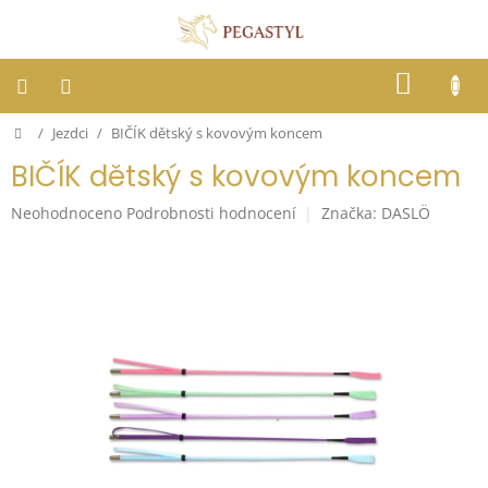
Přejít
na
obsah
NÁKUP
KOŠÍK
Domů
/
Jezdci
/
BIČÍK dětský s kovovým koncem
Dostihy
BIČÍK dětský s kovovým koncem
Jezdci
Průměrné
Neohodnoceno
Podrobnosti hodnocení
Značka:
DASLÖ
hodnocení
Koně
produktu
je
0,0
Stáje
z
5
hvězdiček.
Letní
ochrana
proti
hmyzu
Blog