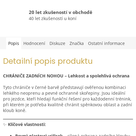
20 let zkušeností v obchodě
40 let zkušeností u koní
Popis
Hodnocení
Diskuze
Značka
Ostatní informace
Detailní popis produktu
CHRÁNIČE ZADNÍCH NOHOU – Lehkost a spolehlivá ochrana
Tyto chrániče v černé barvě představují ověřenou kombinaci
lehkého neoprenu a pevné ochranné skořepiny. Jsou ideální
pro jezdce, kteří hledají funkční řešení pro každodenní trénink,
při kterém je potřeba kvalitně chránit spěnkovou oblast a zadní
kloub koně.
✨
Klíčové vlastnosti:
Pevný plastový výlisek
– cílená ochrana zadního kloubu