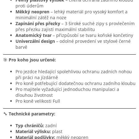
proti úderům
Měkký neopren
– lehký materiál pro vysoký komfort a
minimální zátěž na noze
Zapínání přes přezky
– 3 široké suché zipy s provlečením
přes přezku zajistí maximální stabilitu
Anatomický tvar
– přizpůsobí se tvaru koňské končetiny
Univerzální design
– odolné provedení ve stylové černé
barvě
🎯
Pro koho jsou určené:
Pro jezdce hledající spolehlivou ochranu zadních nohou
při práci na jízdárně
Pro koně potřebující dodatečnou ochranu zadního kloubu
Pro majitele vyžadující jednoduchou manipulaci a
dlouhou životnost
Pro koně velikosti Full
🔧
Technické parametry:
Typ chráničů:
zadní
Materiál výlisku:
plast
Materiál podšívky:
měkký neopren