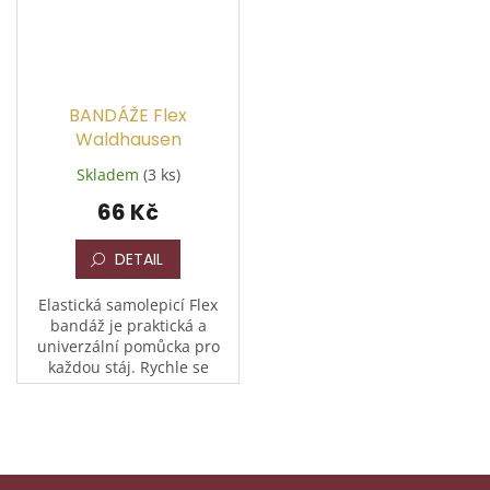
BANDÁŽE Flex
Waldhausen
Skladem
(3 ks)
66 Kč
DETAIL
Elastická samolepicí Flex
bandáž je praktická a
univerzální pomůcka pro
každou stáj. Rychle se
nasazuje, drží sama od sebe
a přitom neomezuje
prokrvení. Délka 4,5 m
natažená,...
Z