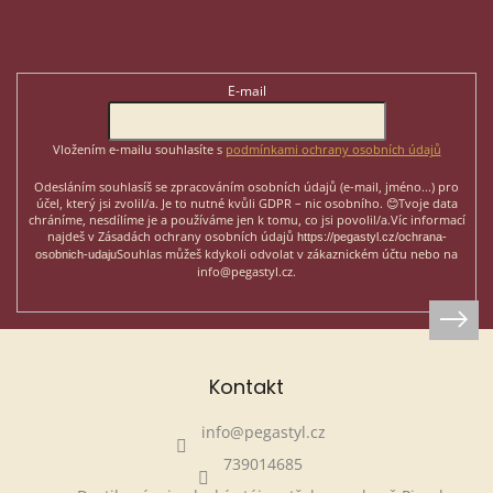
á
p
Odebírat newsletter
a
t
E-mail
í
Vložením e-mailu souhlasíte s
podmínkami ochrany osobních údajů
Odesláním souhlasíš se zpracováním osobních údajů (e-mail, jméno...)
pro
účel, který jsi zvolil/a. Je to nutné kvůli GDPR – nic osobního. 😊
Tvoje data
chráníme, nesdílíme je a používáme jen k tomu, co jsi povolil/a.
Víc informací
najdeš v Zásadách ochrany osobních údajů
https://pegastyl.cz/ochrana-
Souhlas můžeš kdykoli odvolat v zákaznickém účtu nebo na
osobnich-udaju
info@pegastyl.cz.
Kontakt
info
@
pegastyl.cz
739014685