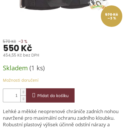
📞
739
014
570 Kč
685.
–3 %
O
nás
570 Kč
–3 %
Značky
550 Kč
454,55 Kč bez DPH
Přihlášení
Měrná
Skladem
(1 ks)
cena:
Možnosti doručení
Přidat do košíku
Lehké a měkké neoprenové chrániče zadních nohou
navržené pro maximální ochranu zadního kloubku.
Robustní plastový výlisek účinně odstíní nárazy a