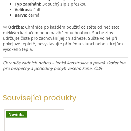
Typ zapínání:
3x suchý zip s přezkou
Velikost:
Full
Barva:
černá
🧼
Údržba:
Chrániče po každém použití očistěte od nečistot
měkkým kartáčem nebo navlhčenou houbou. Suché zipy
udržujte čisté pro zachování jejich adheze. Sušte volně při
pokojové teplotě, nevystavujte přímému slunci nebo zdrojům
vysokého tepla.
Chrániče zadních nohou – lehká konstrukce a pevná skořepina
pro bezpečný a pohodlný pohyb vašeho koně. 😊🏇
Související produkty
Novinka