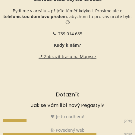
Bydlíme v areálu – přijďte téměř kdykoli. Prosíme ale o
telefonickou domluvu předem
, abychom tu pro vás určitě byli.
🙂
📞 739 014 685
Kudy k nám?
📍 Zobrazit trasu na Mapy.cz
Dotazník
Jak se Vám líbí nový Pegastyl?
🧡 Je to nádhera!
(20%)
👍 Povedený web
(80%)