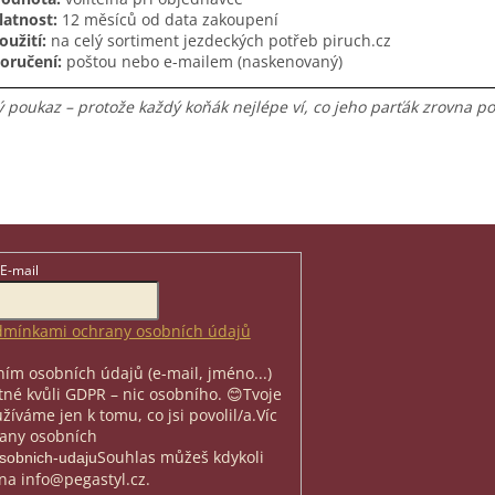
latnost:
12 měsíců od data zakoupení
oužití:
na celý sortiment jezdeckých potřeb piruch.cz
oručení:
poštou nebo e-mailem (naskenovaný)
 poukaz – protože každý koňák nejlépe ví, co jeho parťák zrovna po
E-mail
mínkami ochrany osobních údajů
ím osobních údajů (e-mail, jméno...)
nutné kvůli GDPR – nic osobního. 😊
Tvoje
íváme jen k tomu, co jsi povolil/a.
Víc
rany osobních
Souhlas můžeš kdykoli
osobnich-udaju
na info@pegastyl.cz.