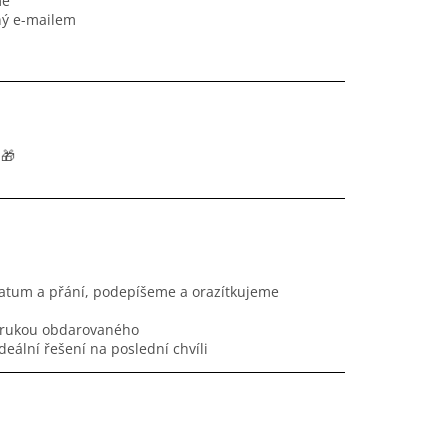
me
ný e-mailem
 🎁
atum a přání, podepíšeme a orazítkujeme
o rukou obdarovaného
eální řešení na poslední chvíli