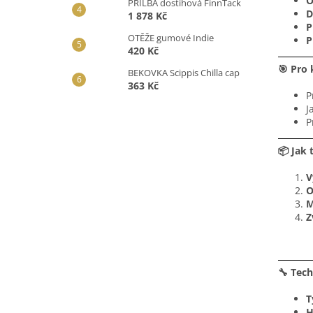
O
PŘILBA dostihová FinnTack
D
1 878 Kč
P
OTĚŽE gumové Indie
P
420 Kč
🎯 Pro 
BEKOVKA Scippis Chilla cap
363 Kč
P
J
P
📦 Jak 
V
O
M
Z
🔧 Tec
T
H