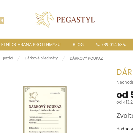
LETNÍ OCHRANA PROTI HMYZU
BLOG
📞 739 014 685.
ů
Jezdci
Dárkové předměty
DÁRKOVÝ POUKAZ
DÁR
Průměr
Neohod
hodnoce
od
produkt
je
od
413,2
0,0
z
Měrná
Zvolt
5
cena:
hvězdiče
Hodnot