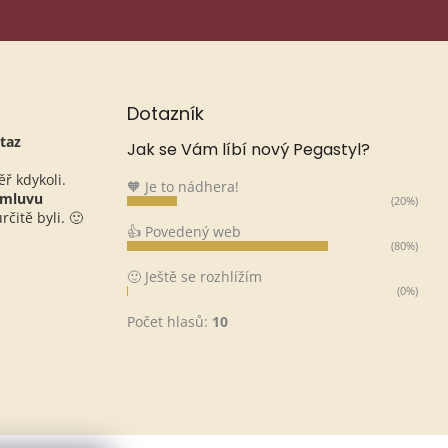
Dotazník
taz
Jak se Vám líbí nový Pegastyl?
ěř kdykoli.
🧡 Je to nádhera!
omluvu
(20%)
čitě byli. 🙂
👍 Povedený web
(80%)
🙂 Ještě se rozhlížím
(0%)
Počet hlasů:
10