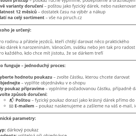
sobní přístup
– poukaz ručně vyplníme, podepíšeme a orazítkuje
vě varianty doručení
– poštou jako fyzický dárek, nebo naskenova
latnost 12 měsíců
– dostatek času na výběr a nákup
latí na celý sortiment
– vše na piruch.cz
koho je určený:
ro rodinu a přátele jezdců, kteří chtějí darovat něco praktického
ako dárek k narozeninám, Vánocům, svátku nebo jen tak pro radost
ro každého, kdo chce mít jistotu, že se dárkem trefí
to funguje – jednoduchý proces:
yberte hodnotu poukazu
– zvolte částku, kterou chcete darovat
bjednejte
– vyplňte objednávku v e-shopu
y poukaz připravíme
– vyplníme požadovanou částku, případně d
volte způsob doručení:
📬
Poštou
– fyzický poukaz dorazí jako krásný dárek přímo d
📧
E-mailem
– poukaz naskenujeme a zašleme na váš e-mail, id
hnické parametry:
yp:
dárkový poukaz
odnota:
volitelná při objednávce