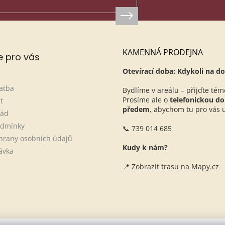
KAMENNÁ PRODEJNA
e pro vás
Otevírací doba: Kdykoli na do
atba
Bydlíme v areálu – přijďte tém
Prosíme ale o
telefonickou d
t
předem
, abychom tu pro vás ur
řád
odmínky
📞 739 014 685
hrany osobních údajů
Kudy k nám?
ávka
📍 Zobrazit trasu na Mapy.cz