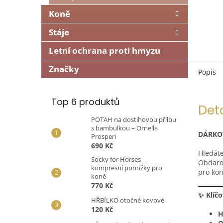
Koně
Stáje
Letní ochrana proti hmyzu
Značky
Popis
Top 6 produktů
Det
POTAH na dostihovou přilbu
s bambulkou – Ornella
DÁRKOV
Prosperi
690 Kč
Hledáte
Socky for Horses –
Obdarov
kompresní ponožky pro
pro kon
koně
770 Kč
✨ Klíčo
HŘBÍLKO otočné kovové
120 Kč
H