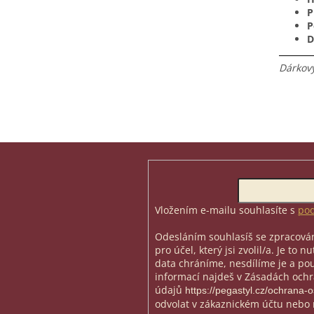
P
P
D
Dárkový
Z
á
p
Odebírat newsletter
a
t
Vložením e-mailu souhlasíte s
pod
í
Odesláním souhlasíš se zpracován
pro účel, který jsi zvolil/a. Je to 
data chráníme, nesdílíme je a použ
informací najdeš v Zásadách och
údajů
https://pegastyl.cz/ochrana-
odvolat v zákaznickém účtu nebo 