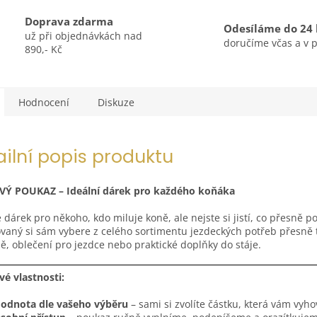
Doprava zdarma
Odesíláme do 24
už při objednávkách nad
doručíme včas a v 
890,- Kč
Hodnocení
Diskuze
ailní popis produktu
Ý POUKAZ – Ideální dárek pro každého koňáka
 dárek pro někoho, kdo miluje koně, ale nejste si jistí, co přesně p
aný si sám vybere z celého sortimentu jezdeckých potřeb přesně to
ě, oblečení pro jezdce nebo praktické doplňky do stáje.
vé vlastnosti:
odnota dle vašeho výběru
– sami si zvolíte částku, která vám vyho