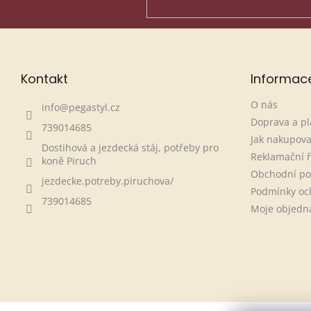
Kontakt
Informac
O nás
info
@
pegastyl.cz
Doprava a pl
739014685
Jak nakupova
Dostihová a jezdecká stáj, potřeby pro
Reklamační 
koně Piruch
Obchodní p
jezdecke.potreby.piruchova/
Podmínky oc
739014685
Moje objedn