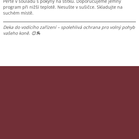
Perte v souladu s pokyny na štítku. Doporučujeme jemný
program při nižší teplotě. Nesušte v sušičce. Skladujte na
suchém místě.
Deka do vodícího zařízení – spolehlivá ochrana pro volný pohyb
vašeho koně. 😊🏇
Z
á
p
Odebírat newsletter
a
Vložte svůj e-mail a my vám budeme zasílat informace o
t
nových produktech na našem e-shopu.
í
E-mail
Vložením e-mailu souhlasíte s
podmínkami ochrany
osobních údajů