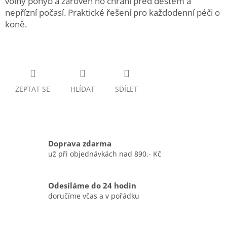
volný pohyb a zároveň ho chrání před deštěm a
nepřízní počasí. Praktické řešení pro každodenní péči o
koně.
ZEPTAT SE
HLÍDAT
SDÍLET
Doprava zdarma
už při objednávkách nad 890,- Kč
Odesíláme do 24 hodin
doručíme včas a v pořádku