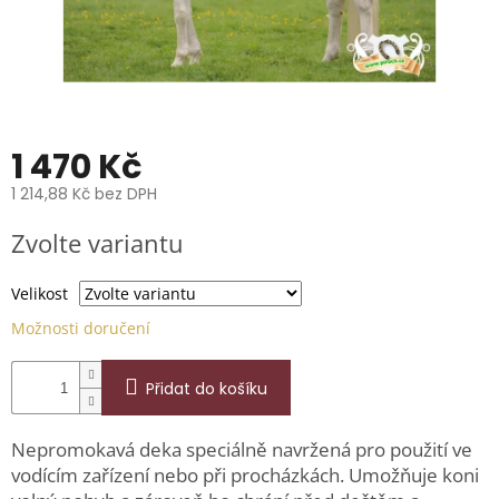
📞
739
014
685.
O
nás
1 470 Kč
Značky
1 214,88 Kč bez DPH
Měrná
Přihlášení
Zvolte variantu
cena:
Velikost
Možnosti doručení
Přidat do košíku
Nepromokavá deka speciálně navržená pro použití ve
vodícím zařízení nebo při procházkách. Umožňuje koni