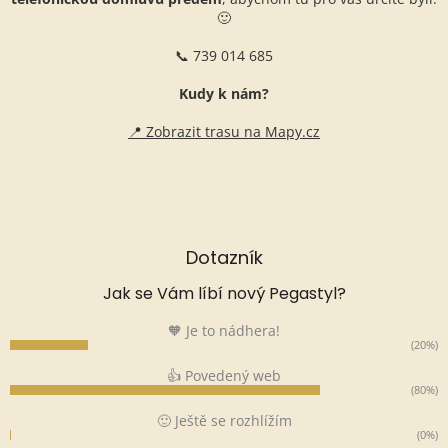
🙂
📞 739 014 685
Kudy k nám?
📍 Zobrazit trasu na Mapy.cz
Dotazník
Jak se Vám líbí nový Pegastyl?
🧡 Je to nádhera!
(20%)
👍 Povedený web
(80%)
🙂 Ještě se rozhlížím
(0%)