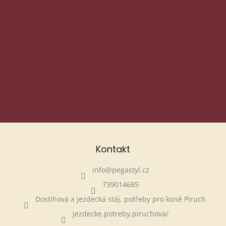
Odesláním souhlasíš se zpracováním osobních údajů (e-
mail, jméno...)
pro účel, který jsi zvolil/a. Je to nutné kvůli
GDPR – nic osobního. 😊
Tvoje data chráníme, nesdílíme je
a používáme jen k tomu, co jsi povolil/a.
Víc informací
najdeš v Zásadách ochrany osobních
údajů
Souhlas
https://pegastyl.cz/ochrana-osobnich-udaju
můžeš kdykoli odvolat v zákaznickém účtu nebo na
info@pegastyl.cz.
PŘIHLÁSIT SE
Kontakt
info
@
pegastyl.cz
739014685
Dostihová a jezdecká stáj, potřeby pro koně Piruch
jezdecke.potreby.piruchova/