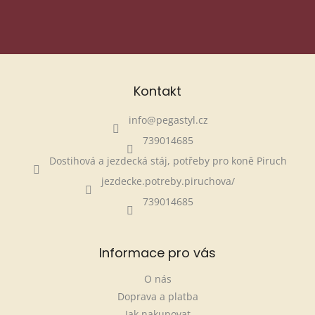
PŘIHLÁSIT SE
Kontakt
info
@
pegastyl.cz
739014685
Dostihová a jezdecká stáj, potřeby pro koně Piruch
jezdecke.potreby.piruchova/
739014685
Informace pro vás
O nás
Doprava a platba
Jak nakupovat