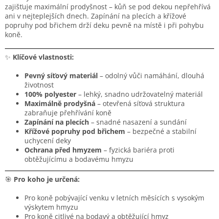
zajišťuje maximální prodyšnost – kůň se pod dekou nepřehřívá
ani v nejteplejších dnech. Zapínání na plecích a křížové
popruhy pod břichem drží deku pevně na místě i při pohybu
koně.
✨
Klíčové vlastnosti:
Pevný síťový materiál
– odolný vůči namáhání, dlouhá
životnost
100% polyester
– lehký, snadno udržovatelný materiál
Maximálně prodyšná
– otevřená síťová struktura
zabraňuje přehřívání koně
Zapínání na plecích
– snadné nasazení a sundání
Křížové popruhy pod břichem
– bezpečné a stabilní
uchycení deky
Ochrana před hmyzem
– fyzická bariéra proti
obtěžujícímu a bodavému hmyzu
🎯
Pro koho je určená:
Pro koně pobývající venku v letních měsících s vysokým
výskytem hmyzu
Pro koně citlivé na bodavý a obtěžující hmyz