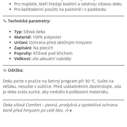
Pro majitele, kteří hledají kvalitní a odolnou síťovou deku
Pro každodenní použití na pastvině i v paddocku
🔧
Technické parametry:
Typ:
Síťová deka
Materiál:
100% polyester
Určení:
Ochrana před obtížným hmyzem
Zapínání:
Na plecích
Popruhy:
Křížové pod břichem
Velikost:
dle aktuální nabídky
🧼
Údržba:
Deku perte v pračce na šetrný program při 30 °C. Sušte na
věšáku, nesušte v sušičce. Před uskladněním zkontrolujte, zda
je deka zcela suchá, aby nedošlo k poškození materiálu.
Deka síťová Comfort – pevná, prodyšná a spolehlivá ochrana
koně před hmyzem po celé léto. 🐴☀️