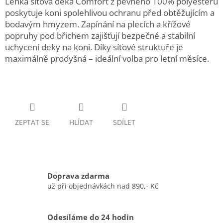
Lehká síťová deka Comfort z pevného 100% polyesteru
poskytuje koni spolehlivou ochranu před obtěžujícím a
bodavým hmyzem. Zapínání na plecích a křížové
popruhy pod břichem zajišťují bezpečné a stabilní
uchycení deky na koni. Díky síťové struktuře je
maximálně prodyšná – ideální volba pro letní měsíce.
ZEPTAT SE
HLÍDAT
SDÍLET
Doprava zdarma
už při objednávkách nad 890,- Kč
Odesíláme do 24 hodin