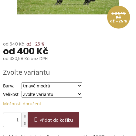
📞
739
014
od 540
685.
Kč
až –25 %
O
nás
od 540 Kč
až –25 %
Značky
od
400 Kč
od
330,58 Kč
bez DPH
Přihlášení
Měrná
Zvolte variantu
cena:
Barva
Velikost
Možnosti doručení
Přidat do košíku