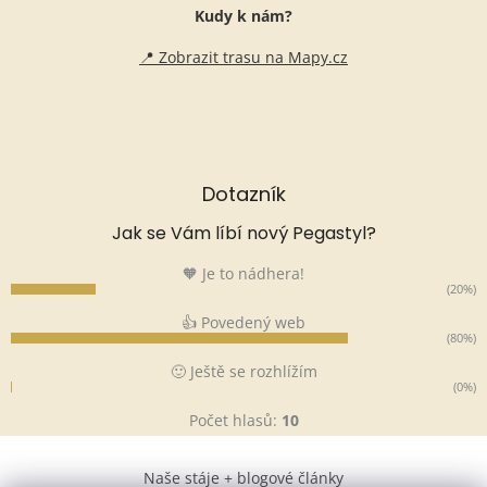
Kudy k nám?
📍 Zobrazit trasu na Mapy.cz
Dotazník
Jak se Vám líbí nový Pegastyl?
🧡 Je to nádhera!
(20%)
👍 Povedený web
(80%)
🙂 Ještě se rozhlížím
(0%)
Počet hlasů:
10
Naše stáje + blogové články