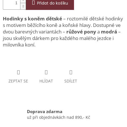
Přidat do košíku
Hodinky s koněm dětské
– roztomilé dětské hodinky
s motivem běžícího koně a koňské hlavy. Dostupné ve
dvou barevných variantách –
růžové pony
a
modrá
–
jsou skvělým dárkem pro každého malého jezdce i
milovníka koní.
ZEPTAT SE
HLÍDAT
SDÍLET
Doprava zdarma
už při objednávkách nad 890,- Kč