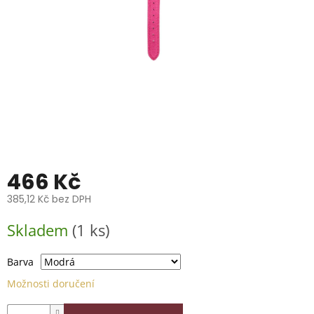
📞
739
014
685.
O
nás
Značky
Přihlášení
466 Kč
385,12 Kč bez DPH
Měrná
Skladem
(1 ks)
cena:
Barva
Možnosti doručení