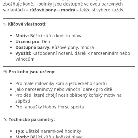
zbožňuje koně. Hodinky jsou dostupné ve dvou barevných
variantách –
růžové pony
a
modrá
– takže si vybere každý.
✨
Klíčové vlastnosti:
Motiv:
Běžící kůň a koňská hlava
Určeno pro:
Děti
Dostupné barvy:
Růžové pony, modrá
Využití:
Každodenní nošení, dárek k narozeninám nebo
Vánocům
🎯
Pro koho jsou určeny:
Pro malé milovníky koní a jezdeckého sportu
Jako narozeninový nebo vánoční dárek pro dítě
Pro děti, které chtějí nosit oblíbený koňský motiv na
zápěstí
Pro fanoušky Hobby Horse sportu
🔧
Technické parametry:
Typ:
Dětské náramkové hodinky
Motiv:
Běžící kůň + koňská hlava