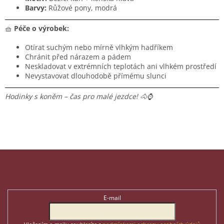
Barvy:
Růžové pony, modrá
🧺
Péče o výrobek:
Otírat suchým nebo mírně vlhkým hadříkem
Chránit před nárazem a pádem
Neskladovat v extrémních teplotách ani vlhkém prostředí
Nevystavovat dlouhodobě přímému slunci
Hodinky s koněm – čas pro malé jezdce! 🐴⌚
Z
á
p
Odebírat newsletter
a
t
E-mail
í