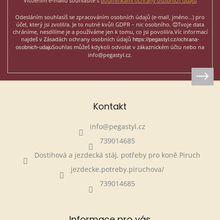
Vložením e-mailu souhlasíte s
podmínkami ochrany osobních údajů
Odesláním souhlasíš se zpracováním osobních údajů (e-mail, jméno...)
pro
účel, který jsi zvolil/a. Je to nutné kvůli GDPR – nic osobního. 😊
Tvoje data
chráníme, nesdílíme je a používáme jen k tomu, co jsi povolil/a.
Víc informací
najdeš v Zásadách ochrany osobních údajů
https://pegastyl.cz/ochrana-
Souhlas můžeš kdykoli odvolat v zákaznickém účtu nebo na
osobnich-udaju
info@pegastyl.cz.
Kontakt
info
@
pegastyl.cz
739014685
Dostihová a jezdecká stáj, potřeby pro koně Piruch
jezdecke.potreby.piruchova/
739014685
Informace pro vás