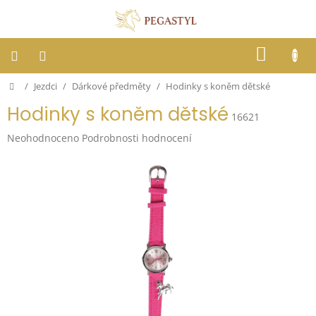
Přejít
na
obsah
NÁKUP
KOŠÍK
Domů
/
Jezdci
/
Dárkové předměty
/
Hodinky s koněm dětské
Dostihy
Hodinky s koněm dětské
16621
Jezdci
Průměrné
Neohodnoceno
Podrobnosti hodnocení
hodnocení
Koně
produktu
je
0,0
Stáje
z
5
hvězdiček.
Letní
ochrana
proti
hmyzu
Blog