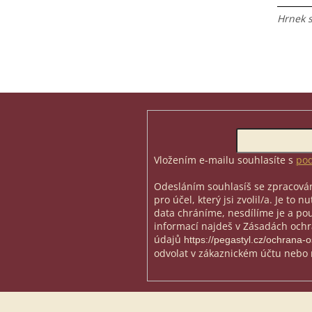
Hrnek 
Z
á
p
Odebírat newsletter
a
t
Vložením e-mailu souhlasíte s
pod
í
Odesláním souhlasíš se zpracován
pro účel, který jsi zvolil/a. Je to 
data chráníme, nesdílíme je a použ
informací najdeš v Zásadách och
údajů
https://pegastyl.cz/ochrana-
odvolat v zákaznickém účtu nebo 