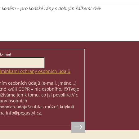
s koněm – pro koňské rány s dobrým šálkem! 🐴☕
E-mail
mínkami ochrany osobních údajů
ím osobních údajů (e-mail, jméno...)
nutné kvůli GDPR – nic osobního. 😊
Tvoje
íváme jen k tomu, co jsi povolil/a.
Víc
rany osobních
Souhlas můžeš kdykoli
osobnich-udaju
na info@pegastyl.cz.