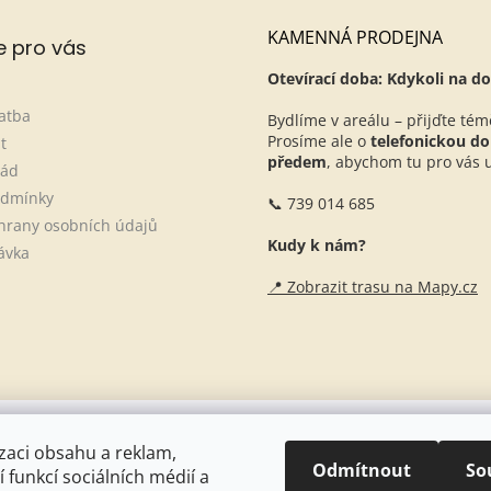
KAMENNÁ PRODEJNA
e pro vás
Otevírací doba: Kdykoli na do
atba
Bydlíme v areálu – přijďte tém
Prosíme ale o
telefonickou d
t
předem
, abychom tu pro vás ur
řád
odmínky
📞 739 014 685
hrany osobních údajů
Kudy k nám?
ávka
📍 Zobrazit trasu na Mapy.cz
Naše stáje + blogové články
zaci obsahu a reklam,
Odmítnout
So
 funkcí sociálních médií a