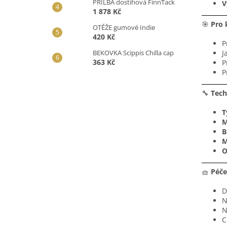
PŘILBA dostihová FinnTack
V
1 878 Kč
🎯
Pro 
OTĚŽE gumové Indie
420 Kč
P
BEKOVKA Scippis Chilla cap
J
363 Kč
P
P
🔧
Tech
T
M
B
M
O
🧺
Péče
D
N
N
C