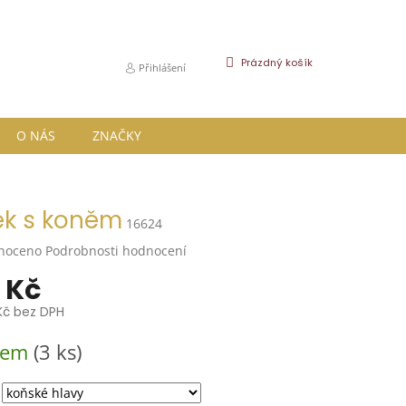
NÁKUPNÍ
Prázdný košík
Přihlášení
KOŠÍK
O NÁS
ZNAČKY
ek s koněm
16624
né
noceno
Podrobnosti hodnocení
ní
 Kč
u
Kč bez DPH
dem
(3 ks)
k.