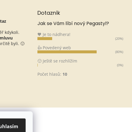
Dotazník
taz
Jak se Vám líbí nový Pegastyl?
ěř kdykoli.
🧡 Je to nádhera!
omluvu
(20%)
čitě byli. 🙂
👍 Povedený web
(80%)
🙂 Ještě se rozhlížím
(0%)
Počet hlasů:
10
uhlasím