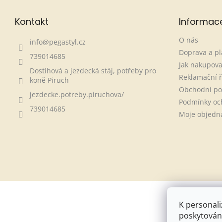
Kontakt
Informac
O nás
info
@
pegastyl.cz
Doprava a pl
739014685
Jak nakupova
Dostihová a jezdecká stáj, potřeby pro
Reklamační 
koně Piruch
Obchodní p
jezdecke.potreby.piruchova/
Podmínky oc
739014685
Moje objedn
K personali
poskytování