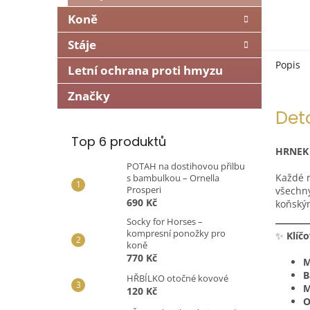
Koně
Stáje
Popis
Letní ochrana proti hmyzu
Značky
Det
Top 6 produktů
HRNEK 
POTAH na dostihovou přilbu
Každé r
s bambulkou – Ornella
Prosperi
všechny
690 Kč
koňským
Socky for Horses –
kompresní ponožky pro
✨
Klíčo
koně
770 Kč
M
B
HŘBÍLKO otočné kovové
M
120 Kč
O