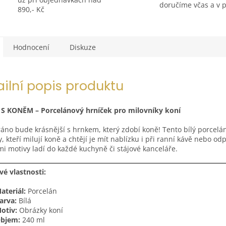
doručíme včas a v 
890,- Kč
Hodnocení
Diskuze
ailní popis produktu
S KONĚM – Porcelánový hrníček pro milovníky koní
áno bude krásnější s hrnkem, který zdobí koně! Tento bílý porcelán
, kteří milují koně a chtějí je mít nablízku i při ranní kávě nebo od
i motivy ladí do každé kuchyně či stájové kanceláře.
vé vlastnosti:
ateriál:
Porcelán
arva:
Bílá
otiv:
Obrázky koní
bjem:
240 ml