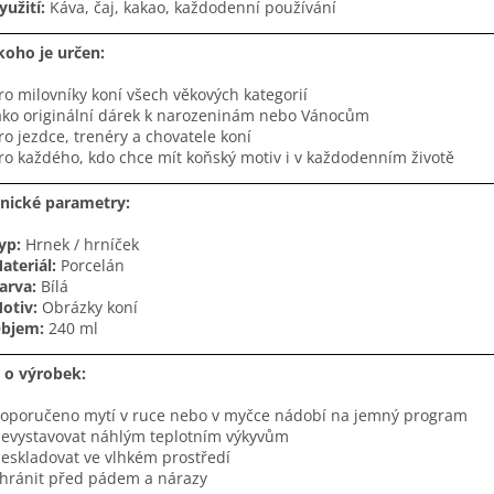
yužití:
Káva, čaj, kakao, každodenní používání
koho je určen:
ro milovníky koní všech věkových kategorií
ako originální dárek k narozeninám nebo Vánocům
ro jezdce, trenéry a chovatele koní
ro každého, kdo chce mít koňský motiv i v každodenním životě
nické parametry:
yp:
Hrnek / hrníček
ateriál:
Porcelán
arva:
Bílá
otiv:
Obrázky koní
bjem:
240 ml
 o výrobek:
oporučeno mytí v ruce nebo v myčce nádobí na jemný program
evystavovat náhlým teplotním výkyvům
eskladovat ve vlhkém prostředí
hránit před pádem a nárazy