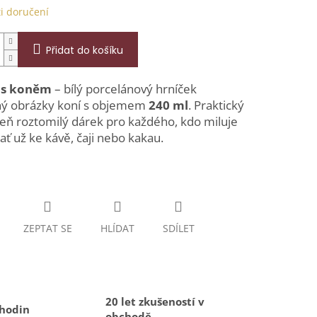
i doručení
Přidat do košíku
 s koněm
– bílý porcelánový hrníček
ý obrázky koní s objemem
240 ml
. Praktický
eň roztomilý dárek pro každého, kdo miluje
ať už ke kávě, čaji nebo kakau.
ZEPTAT SE
HLÍDAT
SDÍLET
20 let zkušeností v
 hodin
obchodě