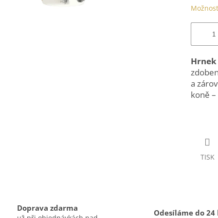
Možnost
Hrnek
zdoben
a zárov
koně – 
TISK
Doprava zdarma
Odesíláme do 24
už při objednávkách nad