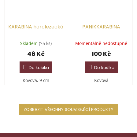
KARABINA horolezecká
PANIKKARABINA
Skladem
(>5 ks)
Momentálně nedostupné
46 Kč
100 Kč
Do košíku
Do košíku
Kovová, 9 cm
Kovová
ZOBRAZIT VŠECHNY SOUVISEJÍCÍ PRODUKTY
Z