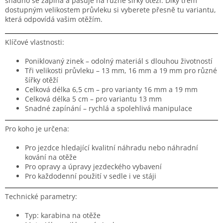
snadno se zapíná a pasuje na různé šířky otěží. Díky třem
dostupným velikostem průvleku si vyberete přesně tu variantu,
která odpovídá vašim otěžím.
Klíčové vlastnosti:
Poniklovaný zinek – odolný materiál s dlouhou životností
Tři velikosti průvleku – 13 mm, 16 mm a 19 mm pro různé
šířky otěží
Celková délka 6,5 cm – pro varianty 16 mm a 19 mm
Celková délka 5 cm – pro variantu 13 mm
Snadné zapínání – rychlá a spolehlivá manipulace
Pro koho je určena:
Pro jezdce hledající kvalitní náhradu nebo náhradní
kování na otěže
Pro opravy a úpravy jezdeckého vybavení
Pro každodenní použití v sedle i ve stáji
Technické parametry:
Typ: karabina na otěže