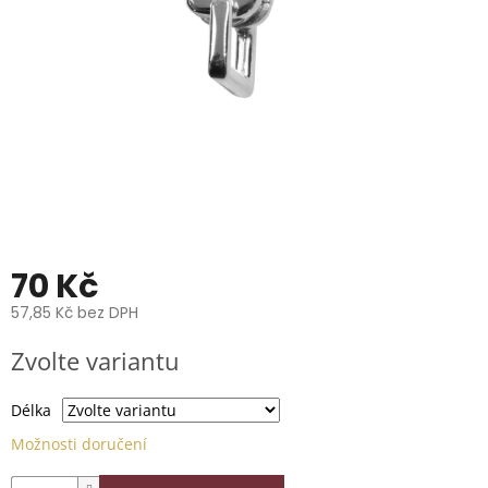
📞
739
014
685.
O
nás
Značky
Přihlášení
70 Kč
57,85 Kč bez DPH
Měrná
Zvolte variantu
cena:
Délka
Možnosti doručení