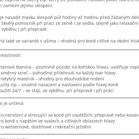
en zamezit jejímu sklopení.
 je nasadit masku alespoň půl hodiny až hodinu před žádaným zklidn
. Skvělý pomocník při práci ze země i ze sedla, stejně jako relaxač
ve výběhu i při přepravě.
á také ve variantě s ušima – vhodná pro koně citlivé na okolní hlu
 vlastnosti:
itanová tkanina – pozitivně působí na koňskou hlavu, uvolňuje napě
-směrný streč – pohodlné přilehnutí na každý tvar hlavy
rodyšný materiál – vhodný pro dlouhodobé nošení
uchý zip – snadné nasazení a nastavení podle hlavy koně
oužití 24/7 – ve stáji, ve výběhu, při přepravě i při práci
o je určena:
ro nervózní a stresující se koně při soutěžích, přepravě nebo kován
ro koně s napětím ve svalech a citlivých oblastech hlavy
ro westernové, dostihové i rekreační ježdění