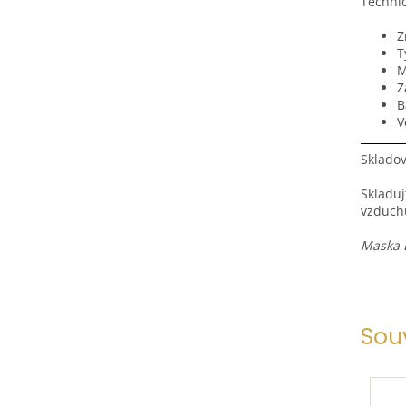
Techni
Z
T
M
Z
B
V
Skladov
Skladuj
vzduch
Maska L
Sou