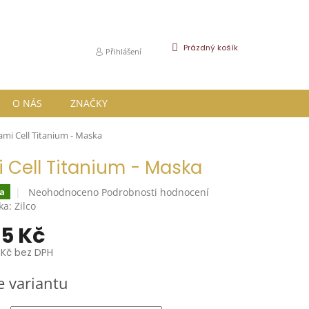
NÁKUPNÍ
Prázdný košík
Přihlášení
KOŠÍK
O NÁS
ZNAČKY
ami Cell Titanium - Maska
 Cell Titanium - Maska
Průměrné
Neohodnoceno
Podrobnosti hodnocení
a
hodnocení
ka:
Zilco
produktu
45 Kč
je
0,0
 Kč bez DPH
z
5
e variantu
hvězdiček.