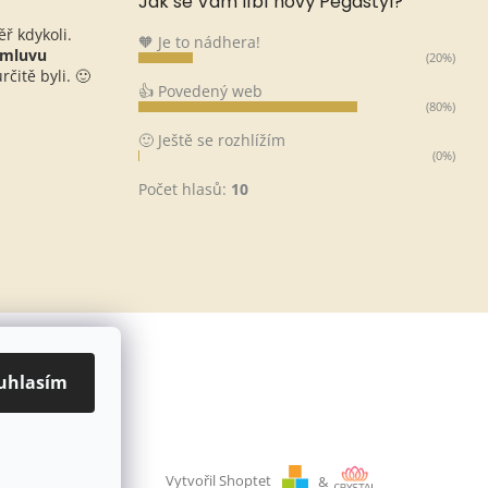
Jak se Vám líbí nový Pegastyl?
ěř kdykoli.
🧡 Je to nádhera!
omluvu
(20%)
čitě byli. 🙂
👍 Povedený web
(80%)
🙂 Ještě se rozhlížím
(0%)
Počet hlasů:
10
uhlasím
Vytvořil Shoptet
&