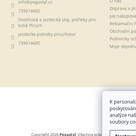
O nás
info
@
pegastyl.cz
Doprava a pl
739014685
Jak nakupova
Dostihová a jezdecká stáj, potřeby pro
Reklamační 
koně Piruch
Obchodní p
jezdecke.potreby.piruchova/
Podmínky oc
739014685
Moje objedn
K personali
poskytování
analýze naš
soubory coo
Copyright 2026
Pegastyl
. Všechna práva vyhrazena.
Uprav