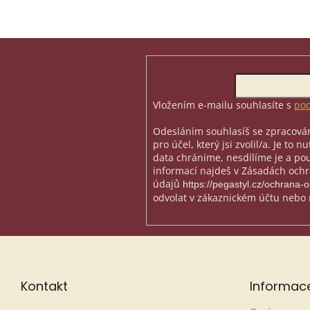
kož
Pod
náty
Z
á
p
Odebírat newsletter
a
t
Vložením e-mailu souhlasíte s
pod
í
Odesláním souhlasíš se zpracován
pro účel, který jsi zvolil/a. Je to 
data chráníme, nesdílíme je a použ
informací najdeš v Zásadách och
údajů
https://pegastyl.cz/ochrana-
odvolat v zákaznickém účtu nebo 
Kontakt
Informac