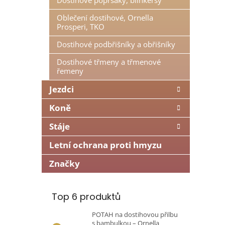
Dostihové poprsáky, blinkersy
n
e
Oblečení dostihové, Ornella
Prosperi, TKO
l
Dostihové podbřišníky a obřišníky
Dostihové třmeny a třmenové
řemeny
Jezdci
Koně
Stáje
Letní ochrana proti hmyzu
Značky
Top 6 produktů
POTAH na dostihovou přilbu
s bambulkou – Ornella