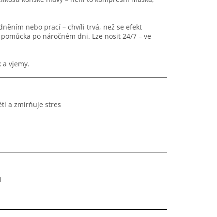
ěním nebo prací – chvíli trvá, než se efekt
ní pomůcka po náročném dni. Lze nosit 24/7 – ve
k a vjemy.
tí a zmírňuje stres
í