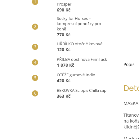
Prosperi
690 Kč
Socky for Horses –
kompresní ponožky pro
koně
770 Kč
HŘBÍLKO otočné kovové
120 Kč
PŘILBA dostihová FinnTack
Popis
1 878 Kč
OTĚŽE gumové Indie
420 Kč
Det
BEKOVKA Scippis Chilla cap
363 Kč
MASKA 
Titanov
na koňs
klidněj
Maska s