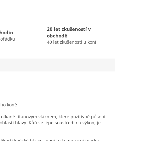
20 let zkušeností v
 hodin
obchodě
pořádku
40 let zkušeností u koní
ého koně
protkané titanovým vláknem, které pozitivně působí
oblasti hlavy. Kůň se lépe soustředí na výkon, je
elikosti koňské hlavy – není to kompresní maska,