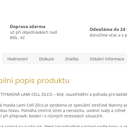
Doprava zdarma
Odesíláme do 24
už při objednávkách nad
doručíme včas a v 
890,- Kč
Hodnocení
Diskuze
Značka
Ostatní informace
ailní popis produktu
TITANOVÁ LAMI CELL ZILCO – klid, soustředění a pohoda pro každ
á maska Lami Cell Zilco je vyrobena ze speciální strečové tkaniny 
kou hlavu. Pomáhá zmírnit stres a nervozitu, uvolnit svaly a citlivé 
ší při přepravě, kování i v různých stresových situacích.
e zapíná na suchý zip, který lze pohodlně nastavit podle tvaru a v