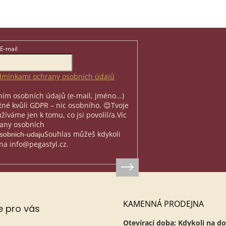
ené uzdečce.
ložená čelenka a
lník...
E-mail
mínkami ochrany osobních údajů
ím osobních údajů (e-mail, jméno...)
nutné kvůli GDPR – nic osobního. 😊
Tvoje
íváme jen k tomu, co jsi povolil/a.
Víc
rany osobních
Souhlas můžeš kdykoli
osobnich-udaju
na info@pegastyl.cz.
KAMENNÁ PRODEJNA
e pro vás
Otevírací doba: Kdykoli na do