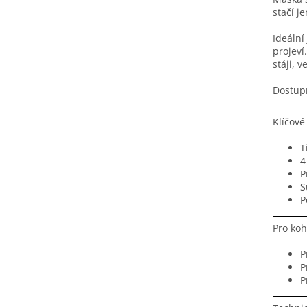
stačí j
Ideální
projeví
stáji, 
Dostupn
Klíčové
T
4
P
S
P
Pro koh
P
P
P