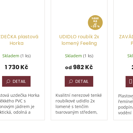
1 233
Kč
až
–20 %
ZDEČKA plastová
UDIDLO roubík 2x
ZAVÁ
Horka
lomený Feeling
Skladem
(1 ks)
Skladem
(1 ks)
Sk
1 730 Kč
982 Kč
od
DETAIL
DETAIL
stová uzdečka Horka
Kvalitní nerezové tenké
Plastov
ěkkého PVC s
roubíkové udidlo 2x
řemíne
onovým jádrem je
lomené s tenčím
podpína
ktická, odolná a
tvarovaným středem,
vodění 
mi snadno
uzdečce
žovatelná
ernativa ke klasické