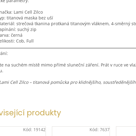
cké parametry:
načka: Lami Cell Zilco
yp: titanová maska bez uší
ateriál: strečová tkanina protkaná titanovým vláknem, 4-směrný st
apínání: suchý zip
arva: černá
elikosti: Cob, Full
ání:
te na suchém místě mimo přímé sluneční záření. Prát v ruce ve vl
u.
ami Cell Zilco – titanová pomůcka pro klidnějšího, soustředěnějšíh
visející produkty
Kód:
19142
Kód:
7637