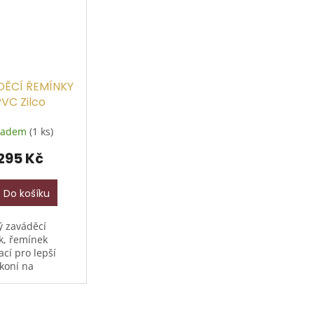
DĚCÍ ŘEMÍNKY
PVC Zilco
ladem
(1 ks)
295 Kč
Do košíku
ý zaváděcí
k, řemínek
cí pro lepší
koní na
, barva černá