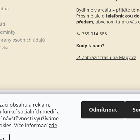
atba
Bydlíme v areálu – přijďte tém
Prosíme ale o
telefonickou d
t
předem
, abychom tu pro vás ur
řád
odmínky
📞 739 014 685
hrany osobních údajů
Kudy k nám?
ávka
📍 Zobrazit trasu na Mapy.cz
Naše stáje + blogové články
zaci obsahu a reklam,
Odmítnout
So
 funkcí sociálních médií a
í návštěvnosti využíváme
kies. Více informací
zde
.
it nastavení cookies