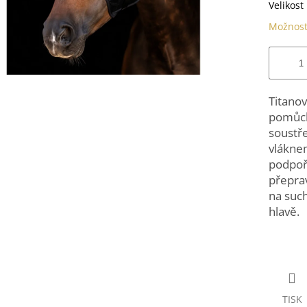
Velikost
Možnost
Titanov
pomůcka
soustře
vláknem
podpoři
přeprav
na suc
hlavě.
TISK