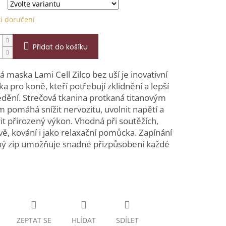
i doručení
Přidat do košíku
á maska Lami Cell Zilco bez uší je inovativní
 pro koně, kteří potřebují zklidnění a lepší
dění. Strečová tkanina protkaná titanovým
 pomáhá snížit nervozitu, uvolnit napětí a
t přirozený výkon. Vhodná při soutěžích,
ě, kování i jako relaxační pomůcka. Zapínání
hý zip umožňuje snadné přizpůsobení každé
ZEPTAT SE
HLÍDAT
SDÍLET