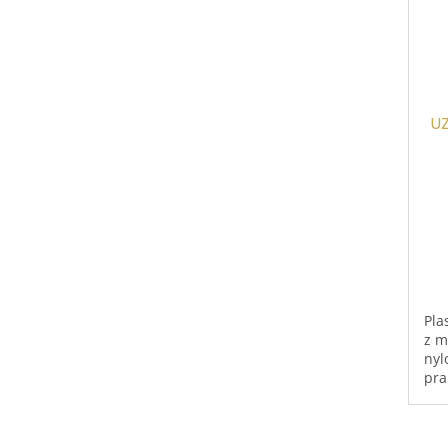
U
Pla
z m
nyl
pra
vel
udr
alt