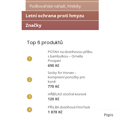
n
Podkovářské nářadí, hřebíky
e
l
Letní ochrana proti hmyzu
Značky
Top 6 produktů
POTAH na dostihovou přilbu
s bambulkou – Ornella
Prosperi
690 Kč
Socky for Horses –
kompresní ponožky pro
koně
770 Kč
HŘBÍLKO otočné kovové
120 Kč
PŘILBA dostihová FinnTack
1 878 Kč
Popis