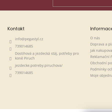
Kontakt
Informac
O nás
info
@
pegastyl.cz
Doprava a pl
739014685
Jak nakupova
Dostihová a jezdecká stáj, potřeby pro
Reklamační 
koně Piruch
Obchodní p
jezdecke.potreby.piruchova/
Podmínky oc
739014685
Moje objedn