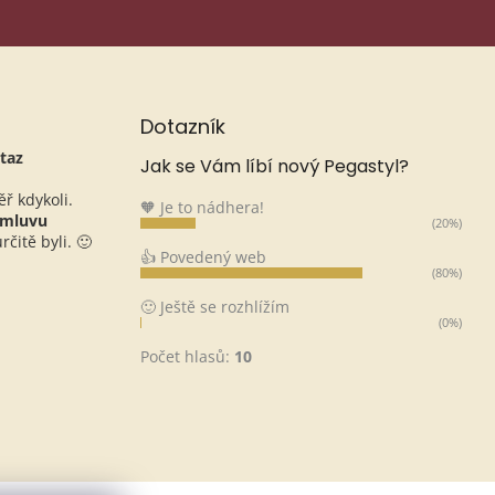
Dotazník
taz
Jak se Vám líbí nový Pegastyl?
ěř kdykoli.
🧡 Je to nádhera!
omluvu
(20%)
čitě byli. 🙂
👍 Povedený web
(80%)
🙂 Ještě se rozhlížím
(0%)
Počet hlasů:
10