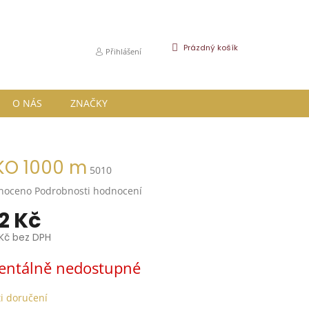
NÁKUPNÍ
Prázdný košík
Přihlášení
KOŠÍK
O NÁS
ZNAČKY
KO 1000 m
5010
né
noceno
Podrobnosti hodnocení
ní
12 Kč
u
 Kč bez DPH
ntálně nedostupné
k.
i doručení