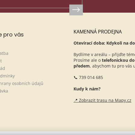
KAMENNÁ PRODEJNA
e pro vás
Otevírací doba: Kdykoli na do
atba
Bydlíme v areálu – přijďte tém
Prosíme ale o
telefonickou d
t
předem
, abychom tu pro vás ur
řád
odmínky
📞 739 014 685
hrany osobních údajů
Kudy k nám?
ávka
📍 Zobrazit trasu na Mapy.cz