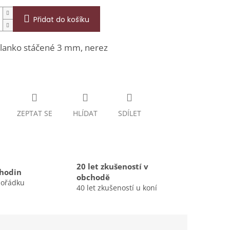
Přidat do košíku
 lanko stáčené 3 mm, nerez
ZEPTAT SE
HLÍDAT
SDÍLET
20 let zkušeností v
 hodin
obchodě
pořádku
40 let zkušeností u koní