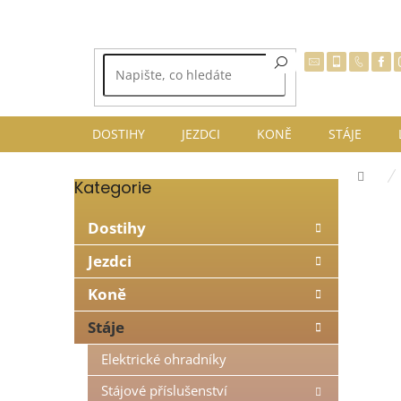
Přejít
na
obsah
DOSTIHY
JEZDCI
KONĚ
STÁJE
Dom
Kategorie
Přeskočit
P
kategorie
o
Dostihy
s
t
Jezdci
r
Koně
a
n
Stáje
n
í
Elektrické ohradníky
p
Stájové příslušenství
a