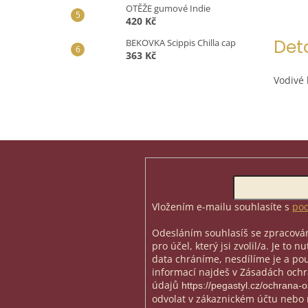
OTĚŽE gumové Indie
420 Kč
Det
BEKOVKA Scippis Chilla cap
363 Kč
Vodivé 
Z
á
p
Odebírat newsletter
a
t
Vložením e-mailu souhlasíte s
pod
í
Odesláním souhlasíš se zpracován
pro účel, který jsi zvolil/a. Je to 
data chráníme, nesdílíme je a použ
informací najdeš v Zásadách och
údajů
https://pegastyl.cz/ochrana-
odvolat v zákaznickém účtu nebo 