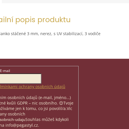
ailní popis produktu
lanko stáčené 3 mm, nerez, s UV stabilizací, 3 vodiče
E-mail
mínkami ochrany osobních údajů
ím osobních údajů (e-mail, jméno...)
nutné kvůli GDPR – nic osobního. 😊
Tvoje
íváme jen k tomu, co jsi povolil/a.
Víc
rany osobních
Souhlas můžeš kdykoli
osobnich-udaju
na info@pegastyl.cz.