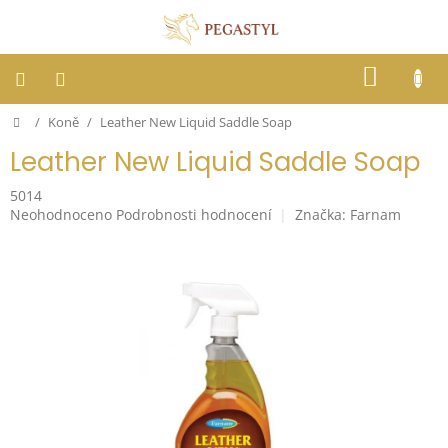
Přejít
na
obsah
NÁKUP
KOŠÍK
Domů
/
Koně
/
Leather New Liquid Saddle Soap
Dostihy
Leather New Liquid Saddle Soap
Jezdci
5014
Průměrné
Neohodnoceno
Podrobnosti hodnocení
Značka:
Farnam
Koně
hodnocení
produktu
je
Stáje
0,0
z
5
Letní
hvězdiček.
ochrana
proti
hmyzu
Blog