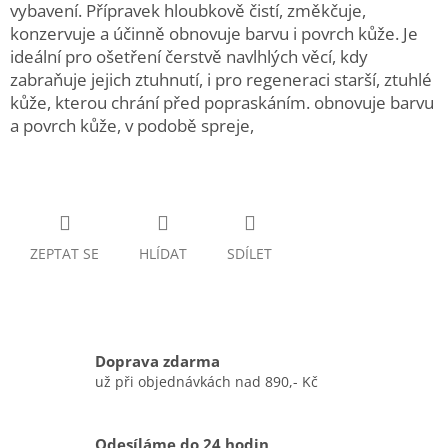
vybavení. Přípravek hloubkově čistí, změkčuje,
konzervuje a účinně obnovuje barvu i povrch kůže. Je
ideální pro ošetření čerstvě navlhlých věcí, kdy
zabraňuje jejich ztuhnutí, i pro regeneraci starší, ztuhlé
kůže, kterou chrání před popraskáním.
obnovuje barvu
a povrch kůže, v podobě spreje,
ZEPTAT SE
HLÍDAT
SDÍLET
Doprava zdarma
už při objednávkách nad 890,- Kč
Odesíláme do 24 hodin