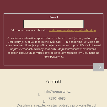
á
p
Odebírat newsletter
a
t
E-mail
í
Vložením e-mailu souhlasíte s
podmínkami ochrany osobních údajů
Odesláním souhlasíš se zpracováním osobních údajů (e-mail, jméno...)
pro
účel, který jsi zvolil/a. Je to nutné kvůli GDPR – nic osobního. 😊
Tvoje data
chráníme, nesdílíme je a používáme jen k tomu, co jsi povolil/a.
Víc informací
najdeš v Zásadách ochrany osobních údajů
https://pegastyl.cz/ochrana-
Souhlas můžeš kdykoli odvolat v zákaznickém účtu nebo na
osobnich-udaju
info@pegastyl.cz.
Kontakt
info
@
pegastyl.cz
739014685
Dostihová a jezdecká stáj, potřeby pro koně Piruch