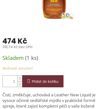
📞
739
014
685.
O
nás
Značky
474 Kč
391,74 Kč bez DPH
Přihlášení
Měrná
Skladem
(1 ks)
cena:
Možnosti doručení
Přidat do košíku
Čistí, změkčuje, uchovává a
Leather New Liquid je
vysoce účinné sedlářské mýdlo v praktické formě
spreje, které zajistí kompletní péči o vaše kožené