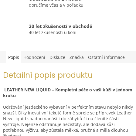
doručíme včas a v pořádku
20 let zkušeností v obchodě
40 let zkušeností u koní
Popis
Hodnocení
Diskuze
Značka
Ostatní informace
Detailní popis produktu
LEATHER NEW LIQUID – Kompletní péče o vaši kůži v jednom
kroku
Udržování jezdeckého vybavení v perfektním stavu nebylo nikdy
snazší. Díky inovativní tekuté formě spreje se přípravek Leather
New Liquid snadno nanáší i do záhybů či na členité části
výstroje. Nejenže odstraňuje nečistoty, ale dodává kůži
potřebnou výživu, aby zůstala měkká, pružná a měla dlouhou
životnost.