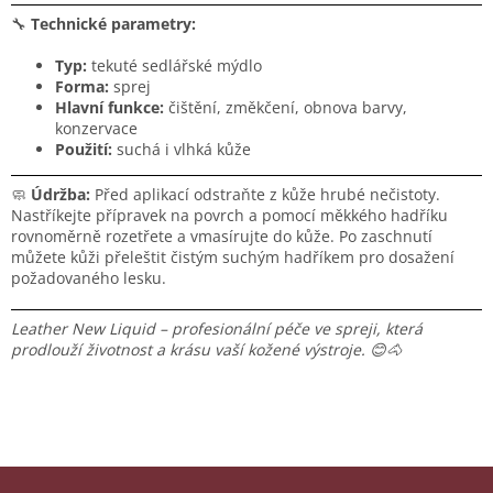
🔧
Technické parametry:
Typ:
tekuté sedlářské mýdlo
Forma:
sprej
Hlavní funkce:
čištění, změkčení, obnova barvy,
konzervace
Použití:
suchá i vlhká kůže
🧼
Údržba:
Před aplikací odstraňte z kůže hrubé nečistoty.
Nastříkejte přípravek na povrch a pomocí měkkého hadříku
rovnoměrně rozetřete a vmasírujte do kůže. Po zaschnutí
můžete kůži přeleštit čistým suchým hadříkem pro dosažení
požadovaného lesku.
Leather New Liquid – profesionální péče ve spreji, která
prodlouží životnost a krásu vaší kožené výstroje. 😊🐴
Z