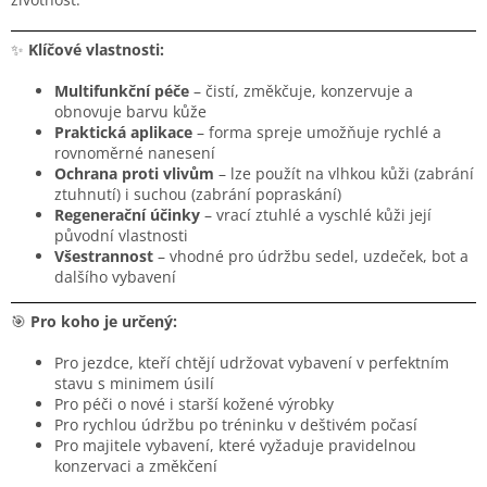
✨
Klíčové vlastnosti:
Multifunkční péče
– čistí, změkčuje, konzervuje a
obnovuje barvu kůže
Praktická aplikace
– forma spreje umožňuje rychlé a
rovnoměrné nanesení
Ochrana proti vlivům
– lze použít na vlhkou kůži (zabrání
ztuhnutí) i suchou (zabrání popraskání)
Regenerační účinky
– vrací ztuhlé a vyschlé kůži její
původní vlastnosti
Všestrannost
– vhodné pro údržbu sedel, uzdeček, bot a
dalšího vybavení
🎯
Pro koho je určený:
Pro jezdce, kteří chtějí udržovat vybavení v perfektním
stavu s minimem úsilí
Pro péči o nové i starší kožené výrobky
Pro rychlou údržbu po tréninku v deštivém počasí
Pro majitele vybavení, které vyžaduje pravidelnou
konzervaci a změkčení