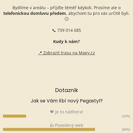
Bydlíme v areálu – přijďte téměř kdykoli. Prosíme ale o
telefonickou domluvu předem
, abychom tu pro vás určitě byli.
🙂
📞 739 014 685
Kudy k nám?
📍 Zobrazit trasu na Mapy.cz
Dotazník
Jak se Vám líbí nový Pegastyl?
🧡 Je to nádhera!
(20%)
👍 Povedený web
(80%)