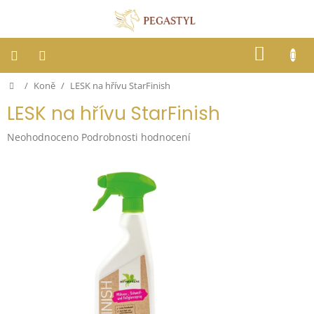
Přejít
na
obsah
NÁKUP
KOŠÍK
Domů
/
Koně
/
LESK na hřívu StarFinish
Dostihy
LESK na hřívu StarFinish
Jezdci
Průměrné
Neohodnoceno
Podrobnosti hodnocení
hodnocení
Koně
produktu
je
0,0
Stáje
z
5
hvězdiček.
Letní
ochrana
proti
hmyzu
Blog