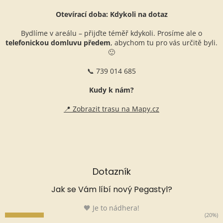
Otevírací doba: Kdykoli na dotaz
Bydlíme v areálu – přijďte téměř kdykoli. Prosíme ale o
telefonickou domluvu předem
, abychom tu pro vás určitě byli.
🙂
📞 739 014 685
Kudy k nám?
📍 Zobrazit trasu na Mapy.cz
Dotazník
Jak se Vám líbí nový Pegastyl?
🧡 Je to nádhera!
(20%)