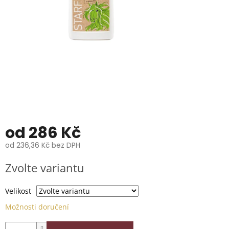
📞
739
014
685.
O
nás
Značky
Přihlášení
od
286 Kč
od
236,36 Kč
bez DPH
Měrná
Zvolte variantu
cena:
Velikost
Možnosti doručení