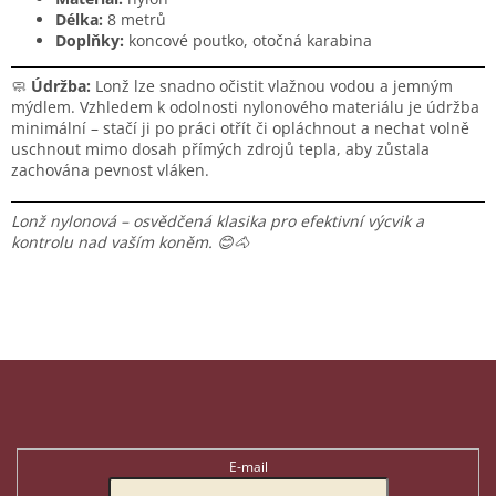
Délka:
8 metrů
Doplňky:
koncové poutko, otočná karabina
🧼
Údržba:
Lonž lze snadno očistit vlažnou vodou a jemným
mýdlem. Vzhledem k odolnosti nylonového materiálu je údržba
minimální – stačí ji po práci otřít či opláchnout a nechat volně
uschnout mimo dosah přímých zdrojů tepla, aby zůstala
zachována pevnost vláken.
Lonž nylonová – osvědčená klasika pro efektivní výcvik a
kontrolu nad vaším koněm. 😊🐴
Z
á
p
Odebírat newsletter
a
t
E-mail
í