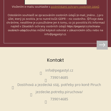
Vložením e-mailu souhlasíte s
podmínkami ochrany osobních údajů
Odesláním souhlasíš se zpracováním osobních údajů (e-mail, jméno...)
pro
účel, který jsi zvolil/a. Je to nutné kvůli GDPR – nic osobního. 😊
Tvoje data
chráníme, nesdílíme je a používáme jen k tomu, co jsi povolil/a.
Víc informací
najdeš v Zásadách ochrany osobních údajů
https://pegastyl.cz/ochrana-
Souhlas můžeš kdykoli odvolat v zákaznickém účtu nebo na
osobnich-udaju
info@pegastyl.cz.
Kontakt
info
@
pegastyl.cz
739014685
Dostihová a jezdecká stáj, potřeby pro koně Piruch
jezdecke.potreby.piruchova/
739014685