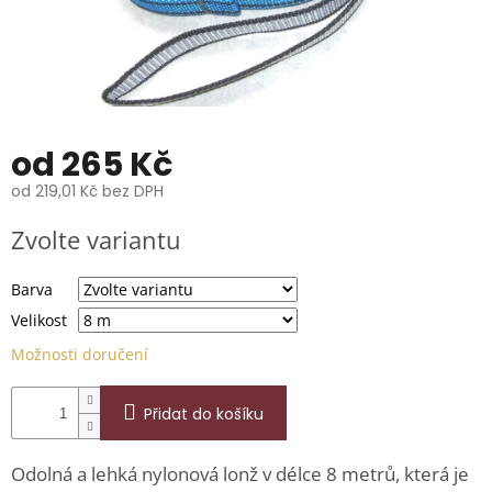
📞
739
014
685.
O
nás
od
265 Kč
Značky
od
219,01 Kč
bez DPH
Měrná
Přihlášení
Zvolte variantu
cena:
Barva
Velikost
Možnosti doručení
Přidat do košíku
Odolná a lehká nylonová lonž v délce 8 metrů, která je