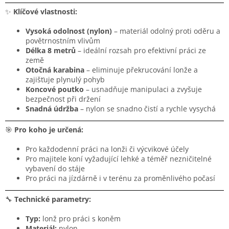
✨
Klíčové vlastnosti:
Vysoká odolnost (nylon)
– materiál odolný proti oděru a
povětrnostním vlivům
Délka 8 metrů
– ideální rozsah pro efektivní práci ze
země
Otočná karabina
– eliminuje překrucování lonže a
zajišťuje plynulý pohyb
Koncové poutko
– usnadňuje manipulaci a zvyšuje
bezpečnost při držení
Snadná údržba
– nylon se snadno čistí a rychle vysychá
🎯
Pro koho je určená:
Pro každodenní práci na lonži či výcvikové účely
Pro majitele koní vyžadující lehké a téměř nezničitelné
vybavení do stáje
Pro práci na jízdárně i v terénu za proměnlivého počasí
🔧
Technické parametry:
Typ:
lonž pro práci s koněm
Materiál:
nylon