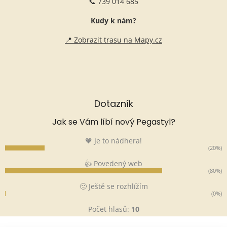
📞 739 014 685
Kudy k nám?
📍 Zobrazit trasu na Mapy.cz
Dotazník
Jak se Vám líbí nový Pegastyl?
🧡 Je to nádhera!
(20%)
👍 Povedený web
(80%)
🙂 Ještě se rozhlížím
(0%)
Počet hlasů:
10